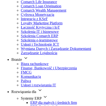
Comarch Life Insurance
Comarch Loan Origination
Comarch Wealth Management
Cyfrowa Monetyzacja
Integracja z KSeF
Loyalty Marketing Platform
Łączność Krytyczna i IoT
Szkolenia IT i biznesowe
Szkolenia Comarch ERP
Szkolenia e-learningowe
Usługi i Technologie ICT
Wymiana Danych i Zarządzanie Dokumentami
Zarządzanie Lojalnością
Branże
Biura rachunkowe
Finanse, Bankowość i Ubezpieczenia
FMCG
Komunikacja
Paliwa
Usługi i rozwiązania IT
Rozwiązania dla
Systemy ERP
ERP dla małych i średnich firm