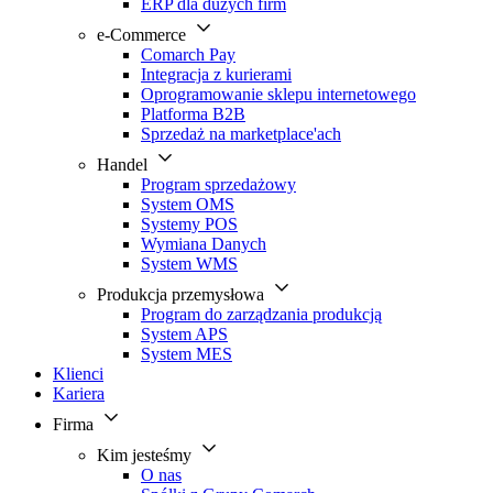
ERP dla dużych firm
e-Commerce
Comarch Pay
Integracja z kurierami
Oprogramowanie sklepu internetowego
Platforma B2B
Sprzedaż na marketplace'ach
Handel
Program sprzedażowy
System OMS
Systemy POS
Wymiana Danych
System WMS
Produkcja przemysłowa
Program do zarządzania produkcją
System APS
System MES
Klienci
Kariera
Firma
Kim jesteśmy
O nas