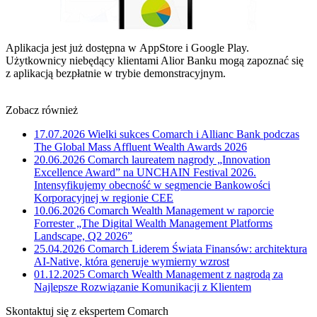
Aplikacja jest już dostępna w AppStore i Google Play.
Użytkownicy niebędący klientami Alior Banku mogą zapoznać się
z aplikacją bezpłatnie w trybie demonstracyjnym.
Zobacz również
17.07.2026
Wielki sukces Comarch i Allianc Bank podczas
The Global Mass Affluent Wealth Awards 2026
20.06.2026
Comarch laureatem nagrody „Innovation
Excellence Award” na UNCHAIN Festival 2026.
Intensyfikujemy obecność w segmencie Bankowości
Korporacyjnej w regionie CEE
10.06.2026
Comarch Wealth Management w raporcie
Forrester „The Digital Wealth Management Platforms
Landscape, Q2 2026”
25.04.2026
Comarch Liderem Świata Finansów: architektura
AI-Native, która generuje wymierny wzrost
01.12.2025
Comarch Wealth Management z nagrodą za
Najlepsze Rozwiązanie Komunikacji z Klientem
Skontaktuj się z ekspertem Comarch