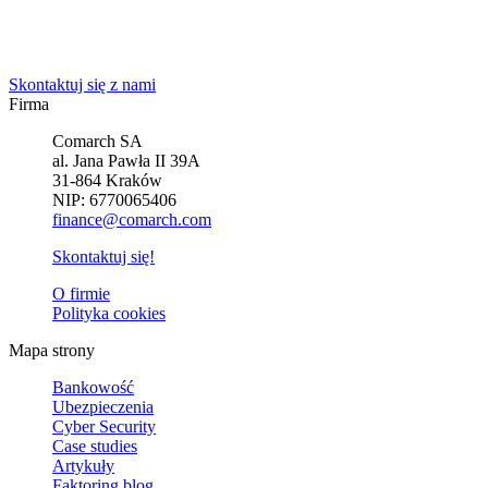
Powiedz nam o potrzebach Twojej firmy. Znajdziemy idealne
rozwiązanie.
Skontaktuj się z nami
Firma
Comarch SA
al. Jana Pawła II 39A
31-864 Kraków
NIP: 6770065406
finance@comarch.com
Skontaktuj się!
O firmie
Polityka cookies
Mapa strony
Bankowość
Ubezpieczenia
Cyber Security
Case studies
Artykuły
Faktoring blog