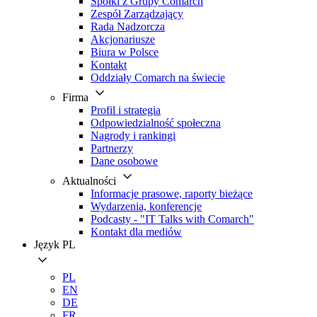
Spółki z Grupy Comarch
Zespół Zarządzający
Rada Nadzorcza
Akcjonariusze
Biura w Polsce
Kontakt
Oddziały Comarch na świecie
Firma
Profil i strategia
Odpowiedzialność społeczna
Nagrody i rankingi
Partnerzy
Dane osobowe
Aktualności
Informacje prasowe, raporty bieżące
Wydarzenia, konferencje
Podcasty - "IT Talks with Comarch"
Kontakt dla mediów
Język
PL
PL
EN
DE
FR