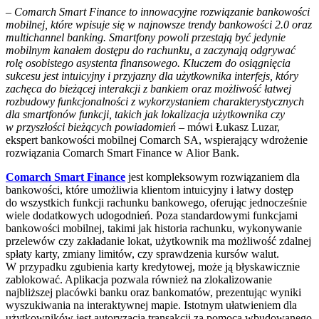
– Comarch Smart Finance to innowacyjne rozwiązanie bankowości
mobilnej, które wpisuje się w najnowsze trendy bankowości 2.0 oraz
multichannel banking. Smartfony powoli przestają być jedynie
mobilnym kanałem dostępu do rachunku, a zaczynają odgrywać
rolę osobistego asystenta finansowego. Kluczem do osiągnięcia
sukcesu jest intuicyjny i przyjazny dla użytkownika interfejs, który
zachęca do bieżącej interakcji z bankiem oraz możliwość łatwej
rozbudowy funkcjonalności z wykorzystaniem charakterystycznych
dla smartfonów funkcji, takich jak lokalizacja użytkownika czy
w przyszłości bieżących powiadomień –
mówi Łukasz Luzar,
ekspert bankowości mobilnej Comarch SA, wspierający wdrożenie
rozwiązania Comarch Smart Finance w Alior Bank.
Comarch Smart Finance
jest kompleksowym rozwiązaniem dla
bankowości, które umożliwia klientom intuicyjny i łatwy dostęp
do wszystkich funkcji rachunku bankowego, oferując jednocześnie
wiele dodatkowych udogodnień. Poza standardowymi funkcjami
bankowości mobilnej, takimi jak historia rachunku, wykonywanie
przelewów czy zakładanie lokat, użytkownik ma możliwość zdalnej
spłaty karty, zmiany limitów, czy sprawdzenia kursów walut.
W przypadku zgubienia karty kredytowej, może ją błyskawicznie
zablokować. Aplikacja pozwala również na zlokalizowanie
najbliższej placówki banku oraz bankomatów, prezentując wyniki
wyszukiwania na interaktywnej mapie. Istotnym ułatwieniem dla
użytkowników jest autoryzacja transakcji za pomocą wbudowanego