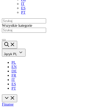
IT
ES
PT
Wszystkie kategorie
Język
PL
PL
EN
DE
FR
IT
ES
PT
Finanse