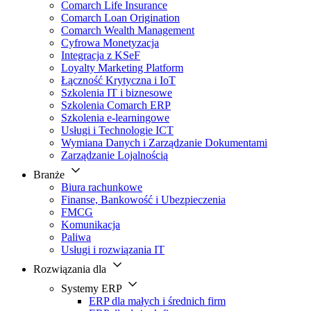
Comarch Life Insurance
Comarch Loan Origination
Comarch Wealth Management
Cyfrowa Monetyzacja
Integracja z KSeF
Loyalty Marketing Platform
Łączność Krytyczna i IoT
Szkolenia IT i biznesowe
Szkolenia Comarch ERP
Szkolenia e-learningowe
Usługi i Technologie ICT
Wymiana Danych i Zarządzanie Dokumentami
Zarządzanie Lojalnością
Branże
Biura rachunkowe
Finanse, Bankowość i Ubezpieczenia
FMCG
Komunikacja
Paliwa
Usługi i rozwiązania IT
Rozwiązania dla
Systemy ERP
ERP dla małych i średnich firm