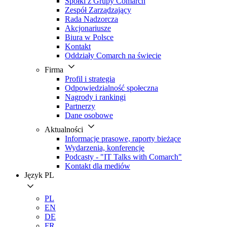
Spółki z Grupy Comarch
Zespół Zarządzający
Rada Nadzorcza
Akcjonariusze
Biura w Polsce
Kontakt
Oddziały Comarch na świecie
Firma
Profil i strategia
Odpowiedzialność społeczna
Nagrody i rankingi
Partnerzy
Dane osobowe
Aktualności
Informacje prasowe, raporty bieżące
Wydarzenia, konferencje
Podcasty - "IT Talks with Comarch"
Kontakt dla mediów
Język
PL
PL
EN
DE
FR