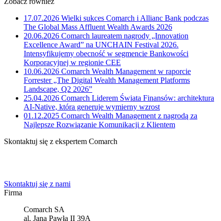
Zobacz również
17.07.2026
Wielki sukces Comarch i Allianc Bank podczas
The Global Mass Affluent Wealth Awards 2026
20.06.2026
Comarch laureatem nagrody „Innovation
Excellence Award” na UNCHAIN Festival 2026.
Intensyfikujemy obecność w segmencie Bankowości
Korporacyjnej w regionie CEE
10.06.2026
Comarch Wealth Management w raporcie
Forrester „The Digital Wealth Management Platforms
Landscape, Q2 2026”
25.04.2026
Comarch Liderem Świata Finansów: architektura
AI-Native, która generuje wymierny wzrost
01.12.2025
Comarch Wealth Management z nagrodą za
Najlepsze Rozwiązanie Komunikacji z Klientem
Skontaktuj się z ekspertem Comarch
Powiedz nam o potrzebach Twojej firmy. Znajdziemy idealne
rozwiązanie.
Skontaktuj się z nami
Firma
Comarch SA
al. Jana Pawła II 39A