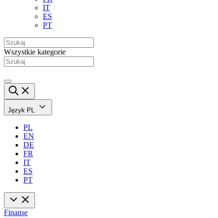
IT
ES
PT
Wszystkie kategorie
Język
PL
PL
EN
DE
FR
IT
ES
PT
Finanse