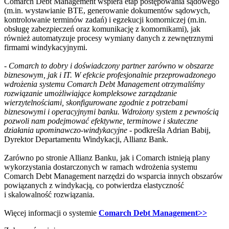
Comarch Debt Management wspiera etap postępowania sądowego
(m.in. wystawianie BTE, generowanie dokumentów sądowych,
kontrolowanie terminów zadań) i egzekucji komorniczej (m.in.
obsługę zabezpieczeń oraz komunikację z komornikami), jak
również automatyzuje procesy wymiany danych z zewnętrznymi
firmami windykacyjnymi.
-
Comarch to dobry i doświadczony partner zarówno w obszarze
biznesowym, jak i IT. W efekcie profesjonalnie przeprowadzonego
wdrożenia systemu Comarch Debt Management otrzymaliśmy
rozwiązanie umożliwiające kompleksowe zarządzanie
wierzytelnościami, skonfigurowane zgodnie z potrzebami
biznesowymi i operacyjnymi banku. Wdrożony system z pewnością
pozwoli nam podejmować efektywne, terminowe i skuteczne
działania upominawczo-windykacyjne
- podkreśla Adrian Babij,
Dyrektor Departamentu Windykacji, Allianz Bank.
Zarówno po stronie Allianz Banku, jak i Comarch istnieją plany
wykorzystania dostarczonych w ramach wdrożenia systemu
Comarch Debt Management narzędzi do wsparcia innych obszarów
powiązanych z windykacją, co potwierdza elastyczność
i skalowalność rozwiązania.
Więcej informacji o systemie
Comarch Debt Management>>