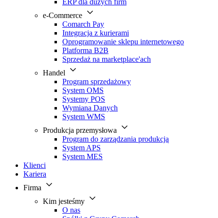
ERP dla dużych firm
e-Commerce
Comarch Pay
Integracja z kurierami
Oprogramowanie sklepu internetowego
Platforma B2B
Sprzedaż na marketplace'ach
Handel
Program sprzedażowy
System OMS
Systemy POS
Wymiana Danych
System WMS
Produkcja przemysłowa
Program do zarządzania produkcją
System APS
System MES
Klienci
Kariera
Firma
Kim jesteśmy
O nas