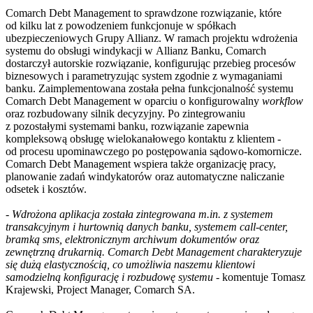
Comarch Debt Management to sprawdzone rozwiązanie, które
od kilku lat z powodzeniem funkcjonuje w spółkach
ubezpieczeniowych Grupy Allianz. W ramach projektu wdrożenia
systemu do obsługi windykacji w Allianz Banku, Comarch
dostarczył autorskie rozwiązanie, konfigurując przebieg procesów
biznesowych i parametryzując system zgodnie z wymaganiami
banku. Zaimplementowana została pełna funkcjonalność systemu
Comarch Debt Management w oparciu o konfigurowalny
workflow
oraz rozbudowany silnik decyzyjny. Po zintegrowaniu
z pozostałymi systemami banku, rozwiązanie zapewnia
kompleksową obsługę wielokanałowego kontaktu z klientem -
od procesu upominawczego po postępowania sądowo-komornicze.
Comarch Debt Management wspiera także organizację pracy,
planowanie zadań windykatorów oraz automatyczne naliczanie
odsetek i kosztów.
-
Wdrożona aplikacja została zintegrowana m.in. z systemem
transakcyjnym i hurtownią danych banku, systemem call-center,
bramką sms, elektronicznym archiwum dokumentów oraz
zewnętrzną drukarnią. Comarch Debt Management charakteryzuje
się dużą elastycznością, co umożliwia naszemu klientowi
samodzielną konfigurację i rozbudowę systemu
- komentuje Tomasz
Krajewski, Project Manager, Comarch SA.