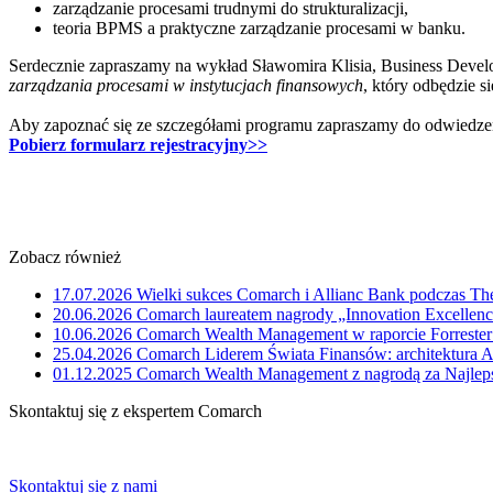
zarządzanie procesami trudnymi do strukturalizacji,
teoria BPMS a praktyczne zarządzanie procesami w banku.
Serdecznie zapraszamy na wykład Sławomira Klisia, Business Dev
zarządzania procesami w instytucjach finansowych
, który odbędzie s
Aby zapoznać się ze szczegółami programu zapraszamy do odwiedz
Pobierz formularz rejestracyjny>>
Zobacz również
17.07.2026
Wielki sukces Comarch i Allianc Bank podczas Th
20.06.2026
Comarch laureatem nagrody „Innovation Excelle
10.06.2026
Comarch Wealth Management w raporcie Forrester
25.04.2026
Comarch Liderem Świata Finansów: architektura A
01.12.2025
Comarch Wealth Management z nagrodą za Najlep
Skontaktuj się z ekspertem Comarch
Powiedz nam o potrzebach Twojej firmy. Znajdziemy idealne rozwiąz
Skontaktuj się z nami