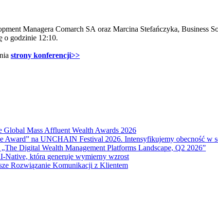
elopment Managera Comarch SA oraz Marcina Stefańczyka, Business 
ię o godzinie 12:10.
enia
strony konferencji>>
e Global Mass Affluent Wealth Awards 2026
nce Award” na UNCHAIN Festival 2026. Intensyfikujemy obecność w 
 „The Digital Wealth Management Platforms Landscape, Q2 2026”
I-Native, która generuje wymierny wzrost
sze Rozwiązanie Komunikacji z Klientem
anie.