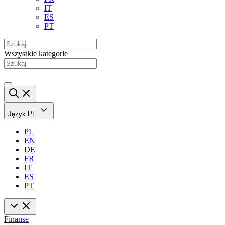
IT
ES
PT
Wszystkie kategorie
Język
PL
PL
EN
DE
FR
IT
ES
PT
Finanse