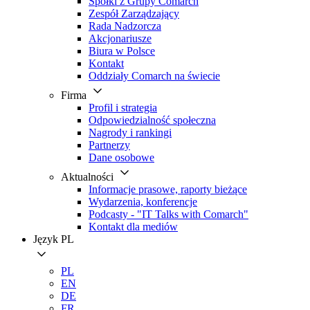
Spółki z Grupy Comarch
Zespół Zarządzający
Rada Nadzorcza
Akcjonariusze
Biura w Polsce
Kontakt
Oddziały Comarch na świecie
Firma
Profil i strategia
Odpowiedzialność społeczna
Nagrody i rankingi
Partnerzy
Dane osobowe
Aktualności
Informacje prasowe, raporty bieżące
Wydarzenia, konferencje
Podcasty - "IT Talks with Comarch"
Kontakt dla mediów
Język
PL
PL
EN
DE
FR