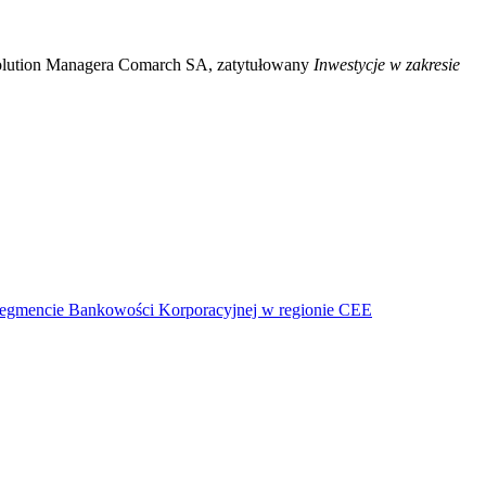
Solution Managera Comarch SA, zatytułowany
Inwestycje w zakresie
segmencie Bankowości Korporacyjnej w regionie CEE