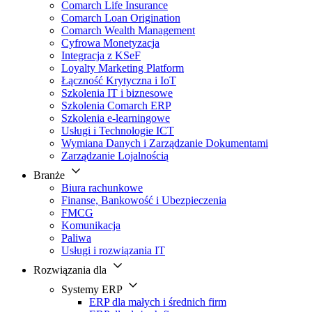
Comarch Life Insurance
Comarch Loan Origination
Comarch Wealth Management
Cyfrowa Monetyzacja
Integracja z KSeF
Loyalty Marketing Platform
Łączność Krytyczna i IoT
Szkolenia IT i biznesowe
Szkolenia Comarch ERP
Szkolenia e-learningowe
Usługi i Technologie ICT
Wymiana Danych i Zarządzanie Dokumentami
Zarządzanie Lojalnością
Branże
Biura rachunkowe
Finanse, Bankowość i Ubezpieczenia
FMCG
Komunikacja
Paliwa
Usługi i rozwiązania IT
Rozwiązania dla
Systemy ERP
ERP dla małych i średnich firm