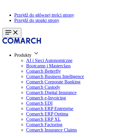
Przejdź do głównej treści strony
Przejdź do stopki strony
Produkty
AI i Sieci Autonomiczne
Bootcamp i Masterclass
Comarch Betterfly
Comarch Business Intelligence
Comarch Corporate Banking
Comarch Custody
Comarch Digital Insurance
Comarch e-Invoicing
Comarch EDI
Comarch ERP Enterprise
Comarch ERP Optima
Comarch ERP XL
Comarch Factoring
Comarch Insurance Claims