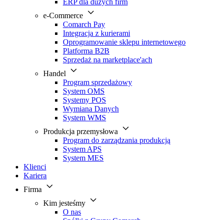
ERP dla dużych firm
e-Commerce
Comarch Pay
Integracja z kurierami
Oprogramowanie sklepu internetowego
Platforma B2B
Sprzedaż na marketplace'ach
Handel
Program sprzedażowy
System OMS
Systemy POS
Wymiana Danych
System WMS
Produkcja przemysłowa
Program do zarządzania produkcją
System APS
System MES
Klienci
Kariera
Firma
Kim jesteśmy
O nas