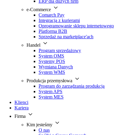
ERP dla dużych firm
e-Commerce
Comarch Pay
Integracja z kurierami
Oprogramowanie sklepu internetowego
Platforma B2B
Sprzedaż na marketplace'ach
Handel
Program sprzedażowy
System OMS
Systemy POS
Wymiana Danych
System WMS
Produkcja przemysłowa
Program do zarządzania produkcją
System APS
System MES
Klienci
Kariera
Firma
Kim jesteśmy
O nas