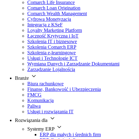
Comarch Life Insurance
Comarch Loan Origination
Comarch Wealth Management
Cyfrowa Monetyzacja
Integracja z KSeF
Loyalty Marketing Platform
Łączność Krytyczna i IoT
Szkolenia IT i biznesowe
Szkolenia Comarch ERP
Szkolenia e-learningowe
Usługi i Technologie ICT
Wymiana Danych i Zarządzanie Dokumentami
Zarządzanie Lojalnością
Branże
Biura rachunkowe
Finanse, Bankowość i Ubezpieczenia
FMCG
Komunikacja
Paliwa
Usługi i rozwiązania IT
Rozwiązania dla
Systemy ERP
ERP dla małych i średnich firm