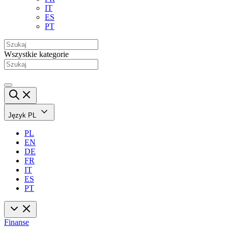
IT
ES
PT
Wszystkie kategorie
Język
PL
PL
EN
DE
FR
IT
ES
PT
Finanse