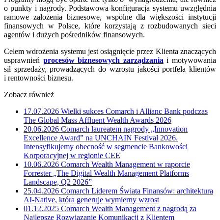
o punkty i nagrody. Podstawowa konfiguracja systemu uwzględnia
ramowe założenia biznesowe, wspólne dla większości instytucji
finansowych w Polsce, które korzystają z rozbudowanych sieci
agentów i dużych pośredników finansowych.
Celem wdrożenia systemu jest osiągnięcie przez Klienta znaczących
usprawnień
procesów biznesowych zarządzania
i motywowania
sił sprzedaży, prowadzących do wzrostu jakości portfela klientów
i rentowności biznesu.
Zobacz również
17.07.2026
Wielki sukces Comarch i Allianc Bank podczas
The Global Mass Affluent Wealth Awards 2026
20.06.2026
Comarch laureatem nagrody „Innovation
Excellence Award” na UNCHAIN Festival 2026.
Intensyfikujemy obecność w segmencie Bankowości
Korporacyjnej w regionie CEE
10.06.2026
Comarch Wealth Management w raporcie
Forrester „The Digital Wealth Management Platforms
Landscape, Q2 2026”
25.04.2026
Comarch Liderem Świata Finansów: architektura
AI-Native, która generuje wymierny wzrost
01.12.2025
Comarch Wealth Management z nagrodą za
Najlepsze Rozwiązanie Komunikacji z Klientem