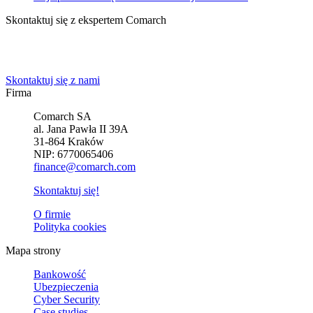
Skontaktuj się z ekspertem Comarch
Powiedz nam o potrzebach Twojej firmy. Znajdziemy idealne
rozwiązanie.
Skontaktuj się z nami
Firma
Comarch SA
al. Jana Pawła II 39A
31-864 Kraków
NIP: 6770065406
finance@comarch.com
Skontaktuj się!
O firmie
Polityka cookies
Mapa strony
Bankowość
Ubezpieczenia
Cyber Security
Case studies