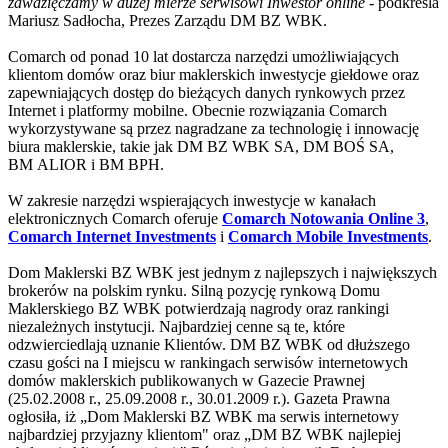
zawdzięczamy w dużej mierze serwisowi Inwestor online
- podkreśla
Mariusz Sadłocha, Prezes Zarządu DM BZ WBK.
Comarch od ponad 10 lat dostarcza narzędzi umożliwiających
klientom domów oraz biur maklerskich inwestycje giełdowe oraz
zapewniających dostęp do bieżących danych rynkowych przez
Internet i platformy mobilne. Obecnie rozwiązania Comarch
wykorzystywane są przez nagradzane za technologię i innowację
biura maklerskie, takie jak DM BZ WBK SA, DM BOŚ SA,
BM ALIOR i BM BPH.
W zakresie narzędzi wspierających inwestycje w kanałach
elektronicznych Comarch oferuje
Comarch Notowania Online 3
,
Comarch Internet Investments
i
Comarch Mobile Investments
.
Dom Maklerski BZ WBK jest jednym z najlepszych i największych
brokerów na polskim rynku. Silną pozycję rynkową Domu
Maklerskiego BZ WBK potwierdzają nagrody oraz rankingi
niezależnych instytucji. Najbardziej cenne są te, które
odzwierciedlają uznanie Klientów. DM BZ WBK od dłuższego
czasu gości na I miejscu w rankingach serwisów internetowych
domów maklerskich publikowanych w Gazecie Prawnej
(25.02.2008 r., 25.09.2008 r., 30.01.2009 r.). Gazeta Prawna
ogłosiła, iż „Dom Maklerski BZ WBK ma serwis internetowy
najbardziej przyjazny klientom" oraz „DM BZ WBK najlepiej