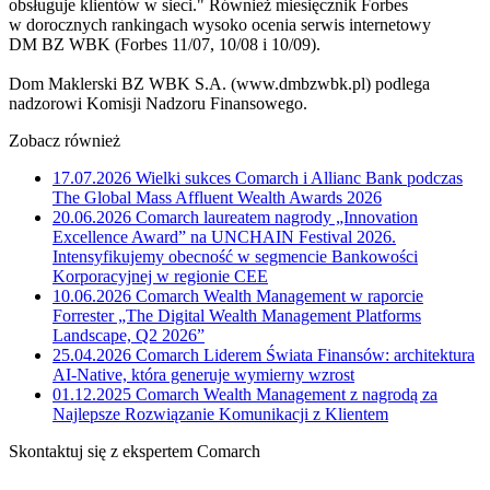
obsługuje klientów w sieci." Również miesięcznik Forbes
w dorocznych rankingach wysoko ocenia serwis internetowy
DM BZ WBK (Forbes 11/07, 10/08 i 10/09).
Dom Maklerski BZ WBK S.A. (www.dmbzwbk.pl) podlega
nadzorowi Komisji Nadzoru Finansowego.
Zobacz również
17.07.2026
Wielki sukces Comarch i Allianc Bank podczas
The Global Mass Affluent Wealth Awards 2026
20.06.2026
Comarch laureatem nagrody „Innovation
Excellence Award” na UNCHAIN Festival 2026.
Intensyfikujemy obecność w segmencie Bankowości
Korporacyjnej w regionie CEE
10.06.2026
Comarch Wealth Management w raporcie
Forrester „The Digital Wealth Management Platforms
Landscape, Q2 2026”
25.04.2026
Comarch Liderem Świata Finansów: architektura
AI-Native, która generuje wymierny wzrost
01.12.2025
Comarch Wealth Management z nagrodą za
Najlepsze Rozwiązanie Komunikacji z Klientem
Skontaktuj się z ekspertem Comarch
Powiedz nam o potrzebach Twojej firmy. Znajdziemy idealne