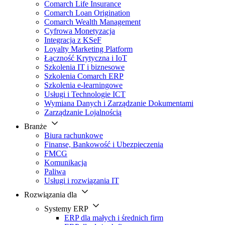
Comarch Life Insurance
Comarch Loan Origination
Comarch Wealth Management
Cyfrowa Monetyzacja
Integracja z KSeF
Loyalty Marketing Platform
Łączność Krytyczna i IoT
Szkolenia IT i biznesowe
Szkolenia Comarch ERP
Szkolenia e-learningowe
Usługi i Technologie ICT
Wymiana Danych i Zarządzanie Dokumentami
Zarządzanie Lojalnością
Branże
Biura rachunkowe
Finanse, Bankowość i Ubezpieczenia
FMCG
Komunikacja
Paliwa
Usługi i rozwiązania IT
Rozwiązania dla
Systemy ERP
ERP dla małych i średnich firm