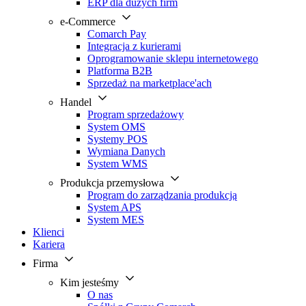
ERP dla dużych firm
e-Commerce
Comarch Pay
Integracja z kurierami
Oprogramowanie sklepu internetowego
Platforma B2B
Sprzedaż na marketplace'ach
Handel
Program sprzedażowy
System OMS
Systemy POS
Wymiana Danych
System WMS
Produkcja przemysłowa
Program do zarządzania produkcją
System APS
System MES
Klienci
Kariera
Firma
Kim jesteśmy
O nas