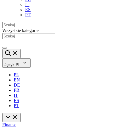
IT
ES
PT
Wszystkie kategorie
Język
PL
PL
EN
DE
FR
IT
ES
PT
Finanse