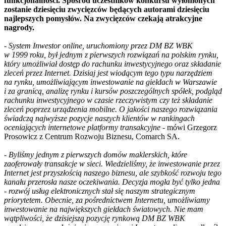
funkcjonalności. Spośród uczestników konkursu wyłonionych
zostanie dziesięciu zwycięzców będących autorami dziesięciu
najlepszych pomysłów. Na zwycięzców czekają atrakcyjne
nagrody.
-
System Inwestor online, uruchomiony przez DM BZ WBK
w 1999 roku, był jednym z pierwszych rozwiązań na polskim rynku,
który umożliwiał dostęp do rachunku inwestycyjnego oraz składanie
zleceń przez Internet. Dzisiaj jest wiodącym tego typu narzędziem
na rynku, umożliwiającym inwestowanie na giełdach w Warszawie
i za granicą, analizę rynku i kursów poszczególnych spółek, podgląd
rachunku inwestycyjnego w czasie rzeczywistym czy też składanie
zleceń poprzez urządzenia mobilne. O jakości naszego rozwiązania
świadczą najwyższe pozycje naszych klientów w rankingach
oceniających internetowe platformy transakcyjne
- mówi Grzegorz
Prosowicz z Centrum Rozwoju Biznesu, Comarch SA.
-
Byliśmy jednym z pierwszych domów maklerskich, które
zaoferowały transakcje w sieci. Wiedzieliśmy, że inwestowanie przez
Internet jest przyszłością naszego biznesu, ale szybkość rozwoju tego
kanału przerosła nasze oczekiwania. Decyzja mogła być tylko jedna
- rozwój usług elektronicznych stał się naszym strategicznym
priorytetem. Obecnie, za pośrednictwem Internetu, umożliwiamy
inwestowanie na największych giełdach światowych. Nie mam
wątpliwości, że dzisiejszą pozycję rynkową DM BZ WBK