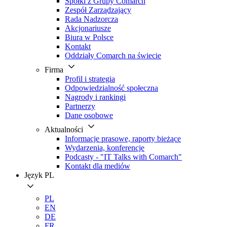
Spółki z Grupy Comarch
Zespół Zarządzający
Rada Nadzorcza
Akcjonariusze
Biura w Polsce
Kontakt
Oddziały Comarch na świecie
Firma
Profil i strategia
Odpowiedzialność społeczna
Nagrody i rankingi
Partnerzy
Dane osobowe
Aktualności
Informacje prasowe, raporty bieżące
Wydarzenia, konferencje
Podcasty - "IT Talks with Comarch"
Kontakt dla mediów
Język
PL
PL
EN
DE
FR