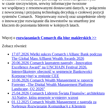
w czasie rzeczywistym, serwisy informacyjne tworzone
we współpracy z renomowanymi dostawcami danych, w połączeniu
z nowoczesną i przyjazną technologią decydują o czołowej pozycji
systemów Comarch. Nieprzerwany rozwój oraz uzupełnienie oferty
o innowacyjne rozwiązanie dla inwestorów na smartfony jest
kluczem do pozostania liderem w kolejnych latach.
Więcej o
rozwiązaniach Comarch dla biur maklerskich >>
Zobacz również
17.07.2026
Wielki sukces Comarch i Allianc Bank podczas
The Global Mass Affluent Wealth Awards 2026
20.06.2026
Comarch laureatem nagrody „Innovation
Excellence Award” na UNCHAIN Festival 2026.
Intensyfikujemy obecność w segmencie Bankowości
Korporacyjnej w regionie CEE
10.06.2026
Comarch Wealth Management w raporcie
Forrester „The Digital Wealth Management Platforms
Landscape, Q2 2026”
25.04.2026
Comarch Liderem Świata Finansów: architektura
AI-Native, która generuje wymierny wzrost
01.12.2025
Comarch Wealth Management z nagrodą za
Najlepsze Rozwiązanie Komunikacji z Klientem