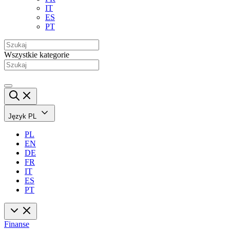
IT
ES
PT
Wszystkie kategorie
Język
PL
PL
EN
DE
FR
IT
ES
PT
Finanse