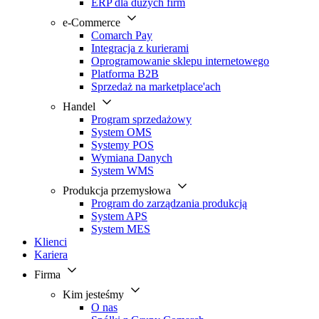
ERP dla dużych firm
e-Commerce
Comarch Pay
Integracja z kurierami
Oprogramowanie sklepu internetowego
Platforma B2B
Sprzedaż na marketplace'ach
Handel
Program sprzedażowy
System OMS
Systemy POS
Wymiana Danych
System WMS
Produkcja przemysłowa
Program do zarządzania produkcją
System APS
System MES
Klienci
Kariera
Firma
Kim jesteśmy
O nas