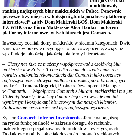
(SII) jak co roku
opublikowały
ranking najlepszych biur maklerskich w Polsce. Ponownie
pierwsze trzy miejsca w kategorii „funkcjonalność platformy
internetowej” zajęły Dom Maklerski BOŚ, Dom Maklerski
BZ WBK oraz Biuro Maklerskie Alior Banku – autorem
platformy internetowej w tych biurach jest Comarch.
Inwestorzy oceniali domy maklerskie w siedmiu kategoriach. Dwie
z nich, aż w połowie decydujące o końcowej ocenie, związane
są z funkcjonalnością i jakością platformy internetowej.
–
Cieszy nas fakt, że możemy współpracować z czołówką biur
maklerskich w Polsce. To nie tylko cenne doświadczenie, ale
również znakomita rekomendacja dla Comarch jako dostawcy
najlepszych internetowych platform transakcyjno-informacyjnych
–
podkreśla
Tomasz Bogucki
, Business Development Manager
w
Comarch. – Współpraca Comarch z biurami maklerskimi ma już
15-letnią historię. Jesteśmy dumni z tego, że owocuje ona tak
wymiernymi korzyściami biznesowymi dla naszych klientów.
Zadowolenie inwestorów jest tego najlepszym wyrazem.
System
Comarch Internet Investments
oferuje najbogatszą
na rynku funkcjonalność w zakresie dostępu do rachunku
maklerskiego i specjalizowanych produktów inwestycyjnych.
Dodatkowe moduły, takie jak dostęp do notowań giełdowych