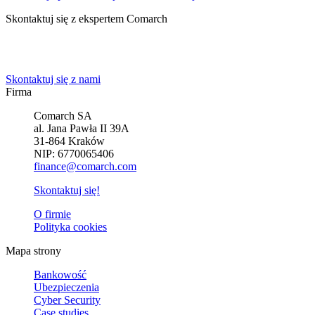
Skontaktuj się z ekspertem Comarch
Powiedz nam o potrzebach Twojej firmy. Znajdziemy idealne
rozwiązanie.
Skontaktuj się z nami
Firma
Comarch SA
al. Jana Pawła II 39A
31-864 Kraków
NIP: 6770065406
finance@comarch.com
Skontaktuj się!
O firmie
Polityka cookies
Mapa strony
Bankowość
Ubezpieczenia
Cyber Security
Case studies