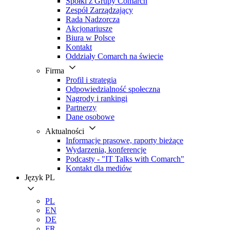
Spółki z Grupy Comarch
Zespół Zarządzający
Rada Nadzorcza
Akcjonariusze
Biura w Polsce
Kontakt
Oddziały Comarch na świecie
Firma
Profil i strategia
Odpowiedzialność społeczna
Nagrody i rankingi
Partnerzy
Dane osobowe
Aktualności
Informacje prasowe, raporty bieżące
Wydarzenia, konferencje
Podcasty - "IT Talks with Comarch"
Kontakt dla mediów
Język
PL
PL
EN
DE
FR