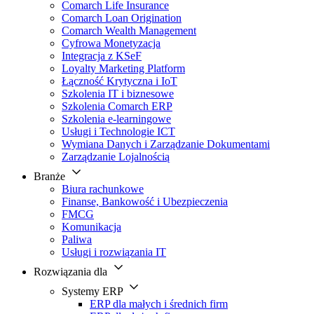
Comarch Life Insurance
Comarch Loan Origination
Comarch Wealth Management
Cyfrowa Monetyzacja
Integracja z KSeF
Loyalty Marketing Platform
Łączność Krytyczna i IoT
Szkolenia IT i biznesowe
Szkolenia Comarch ERP
Szkolenia e-learningowe
Usługi i Technologie ICT
Wymiana Danych i Zarządzanie Dokumentami
Zarządzanie Lojalnością
Branże
Biura rachunkowe
Finanse, Bankowość i Ubezpieczenia
FMCG
Komunikacja
Paliwa
Usługi i rozwiązania IT
Rozwiązania dla
Systemy ERP
ERP dla małych i średnich firm