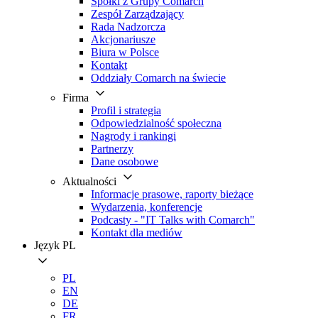
Spółki z Grupy Comarch
Zespół Zarządzający
Rada Nadzorcza
Akcjonariusze
Biura w Polsce
Kontakt
Oddziały Comarch na świecie
Firma
Profil i strategia
Odpowiedzialność społeczna
Nagrody i rankingi
Partnerzy
Dane osobowe
Aktualności
Informacje prasowe, raporty bieżące
Wydarzenia, konferencje
Podcasty - "IT Talks with Comarch"
Kontakt dla mediów
Język
PL
PL
EN
DE
FR