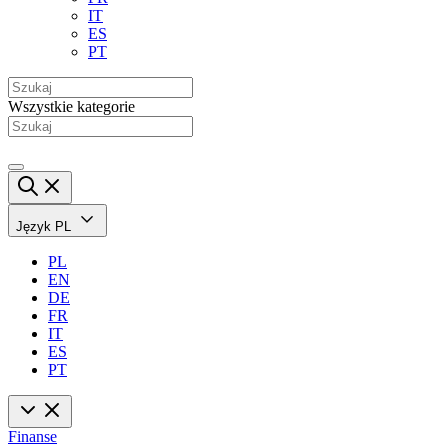
IT
ES
PT
Wszystkie kategorie
Język
PL
PL
EN
DE
FR
IT
ES
PT
Finanse