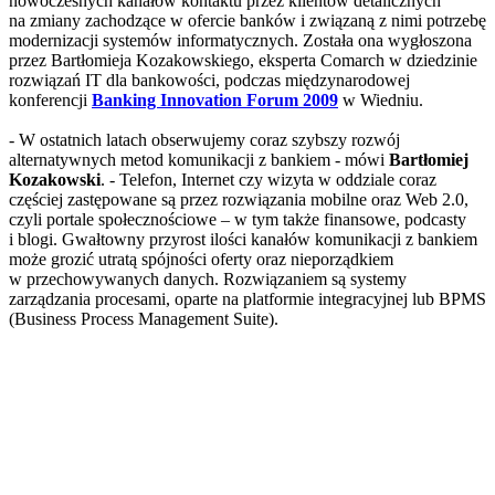
nowoczesnych kanałów kontaktu przez klientów detalicznych
na zmiany zachodzące w ofercie banków i związaną z nimi potrzebę
modernizacji systemów informatycznych. Została ona wygłoszona
przez Bartłomieja Kozakowskiego, eksperta Comarch w dziedzinie
rozwiązań IT dla bankowości, podczas międzynarodowej
konferencji
Banking Innovation Forum 2009
w Wiedniu.
- W ostatnich latach obserwujemy coraz szybszy rozwój
alternatywnych metod komunikacji z bankiem - mówi
Bartłomiej
Kozakowski
. - Telefon, Internet czy wizyta w oddziale coraz
częściej zastępowane są przez rozwiązania mobilne oraz Web 2.0,
czyli portale społecznościowe – w tym także finansowe, podcasty
i blogi. Gwałtowny przyrost ilości kanałów komunikacji z bankiem
może grozić utratą spójności oferty oraz nieporządkiem
w przechowywanych danych. Rozwiązaniem są systemy
zarządzania procesami, oparte na platformie integracyjnej lub BPMS
(Business Process Management Suite).