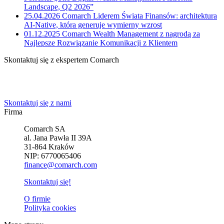
Landscape, Q2 2026”
25.04.2026
Comarch Liderem Świata Finansów: architektura
AI-Native, która generuje wymierny wzrost
01.12.2025
Comarch Wealth Management z nagrodą za
Najlepsze Rozwiązanie Komunikacji z Klientem
Skontaktuj się z ekspertem Comarch
Powiedz nam o potrzebach Twojej firmy. Znajdziemy idealne
rozwiązanie.
Skontaktuj się z nami
Firma
Comarch SA
al. Jana Pawła II 39A
31-864 Kraków
NIP: 6770065406
finance@comarch.com
Skontaktuj się!
O firmie
Polityka cookies