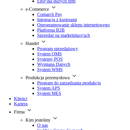
ERP dla dużych firm
e-Commerce
Comarch Pay
Integracja z kurierami
Oprogramowanie sklepu internetowego
Platforma B2B
Sprzedaż na marketplace'ach
Handel
Program sprzedażowy
System OMS
Systemy POS
Wymiana Danych
System WMS
Produkcja przemysłowa
Program do zarządzania produkcją
System APS
System MES
Klienci
Kariera
Firma
Kim jesteśmy
O nas