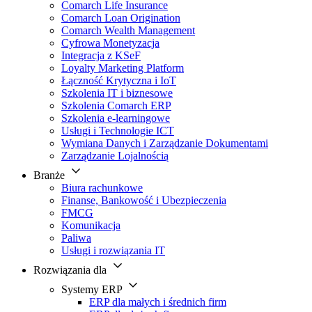
Comarch Life Insurance
Comarch Loan Origination
Comarch Wealth Management
Cyfrowa Monetyzacja
Integracja z KSeF
Loyalty Marketing Platform
Łączność Krytyczna i IoT
Szkolenia IT i biznesowe
Szkolenia Comarch ERP
Szkolenia e-learningowe
Usługi i Technologie ICT
Wymiana Danych i Zarządzanie Dokumentami
Zarządzanie Lojalnością
Branże
Biura rachunkowe
Finanse, Bankowość i Ubezpieczenia
FMCG
Komunikacja
Paliwa
Usługi i rozwiązania IT
Rozwiązania dla
Systemy ERP
ERP dla małych i średnich firm