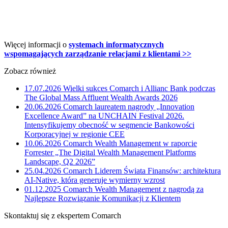
Więcej informacji o
systemach informatycznych
wspomagających zarządzanie relacjami z klientami >>
Zobacz również
17.07.2026
Wielki sukces Comarch i Allianc Bank podczas
The Global Mass Affluent Wealth Awards 2026
20.06.2026
Comarch laureatem nagrody „Innovation
Excellence Award” na UNCHAIN Festival 2026.
Intensyfikujemy obecność w segmencie Bankowości
Korporacyjnej w regionie CEE
10.06.2026
Comarch Wealth Management w raporcie
Forrester „The Digital Wealth Management Platforms
Landscape, Q2 2026”
25.04.2026
Comarch Liderem Świata Finansów: architektura
AI-Native, która generuje wymierny wzrost
01.12.2025
Comarch Wealth Management z nagrodą za
Najlepsze Rozwiązanie Komunikacji z Klientem
Skontaktuj się z ekspertem Comarch