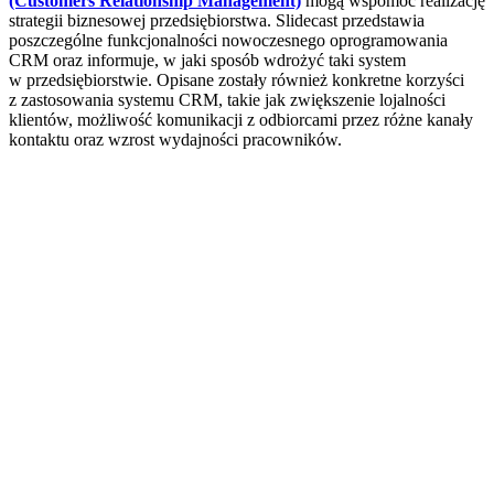
(Customers Relationship Management)
mogą wspomóc realizację
strategii biznesowej przedsiębiorstwa. Slidecast przedstawia
poszczególne funkcjonalności nowoczesnego oprogramowania
CRM oraz informuje, w jaki sposób wdrożyć taki system
w przedsiębiorstwie. Opisane zostały również konkretne korzyści
z zastosowania systemu CRM, takie jak zwiększenie lojalności
klientów, możliwość komunikacji z odbiorcami przez różne kanały
kontaktu oraz wzrost wydajności pracowników.