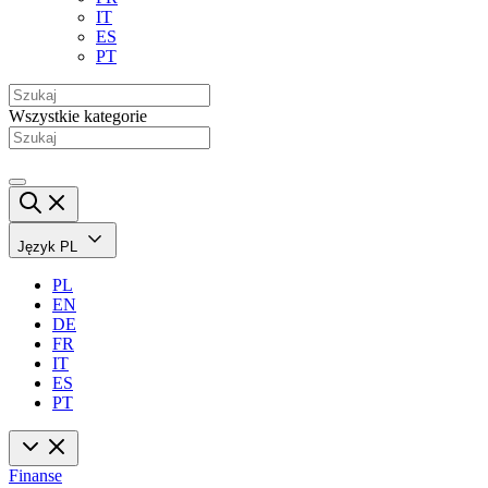
IT
ES
PT
Wszystkie kategorie
Język
PL
PL
EN
DE
FR
IT
ES
PT
Finanse