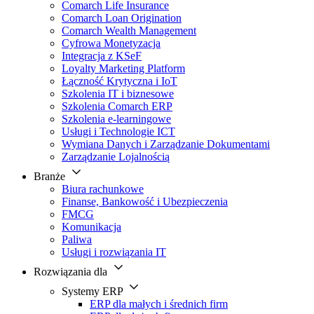
Comarch Life Insurance
Comarch Loan Origination
Comarch Wealth Management
Cyfrowa Monetyzacja
Integracja z KSeF
Loyalty Marketing Platform
Łączność Krytyczna i IoT
Szkolenia IT i biznesowe
Szkolenia Comarch ERP
Szkolenia e-learningowe
Usługi i Technologie ICT
Wymiana Danych i Zarządzanie Dokumentami
Zarządzanie Lojalnością
Branże
Biura rachunkowe
Finanse, Bankowość i Ubezpieczenia
FMCG
Komunikacja
Paliwa
Usługi i rozwiązania IT
Rozwiązania dla
Systemy ERP
ERP dla małych i średnich firm