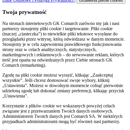
Dane Osobowe i Polityka Prywatności
|
Ustawienia plików cookies
Twoja prywatność
Na stronach internetowych GK Comarch zarówno my jak i nasi
partnerzy stosujemy pliki cookie i targetowanie. Pliki cookie
(inaczej „ciasteczka”) to niewielkie pliki tekstowe wysyłane do
przeglądarki przez witrynę, którą odwiedzasz w danym momencie.
Stosujemy je w celu zapewnienia prawidłowego funkcjonowania
strony oraz w celach analitycznych, statystycznych,
marketingowych i reklamowych – do serwowanie reklam, których
treść jest oparta na odwiedzanych przez Ciebie stronach GK
Comarch (remarketing).
Zgodę na pliki cookie możesz wyrazić, klikając „Zaakceptuj
wszystkie”. Jeśli chcesz dostosować swoje wybory, kliknij
„Ustawienia”. Możesz w dowolnym momencie cofnąć pierwotnie
udzieloną zgodę lub dokonać zmiany preferencji, klikając przycisk
„Ustawienia”.
Korzystanie z plików cookie we wskazanych powyżej celach
związane jest z przetwarzaniem Twoich danych osobowych.
Administratorem Twoich danych jest Comarch SA. W niektórych
przypadkach administratorami mogą być również nasi partnerzy.