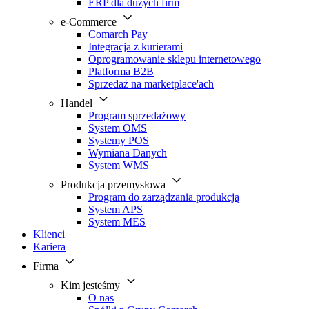
ERP dla dużych firm
e-Commerce
Comarch Pay
Integracja z kurierami
Oprogramowanie sklepu internetowego
Platforma B2B
Sprzedaż na marketplace'ach
Handel
Program sprzedażowy
System OMS
Systemy POS
Wymiana Danych
System WMS
Produkcja przemysłowa
Program do zarządzania produkcją
System APS
System MES
Klienci
Kariera
Firma
Kim jesteśmy
O nas