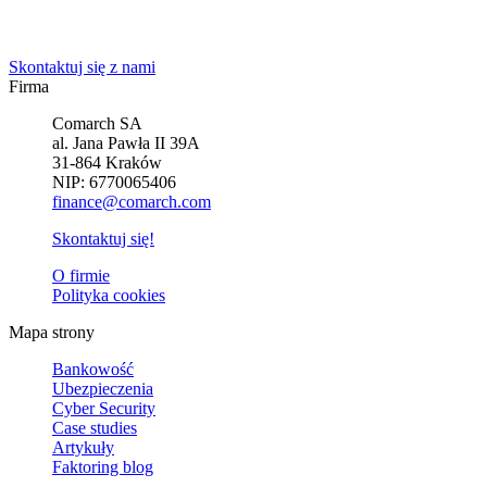
Powiedz nam o potrzebach Twojej firmy. Znajdziemy idealne
rozwiązanie.
Skontaktuj się z nami
Firma
Comarch SA
al. Jana Pawła II 39A
31-864 Kraków
NIP: 6770065406
finance@comarch.com
Skontaktuj się!
O firmie
Polityka cookies
Mapa strony
Bankowość
Ubezpieczenia
Cyber Security
Case studies
Artykuły
Faktoring blog