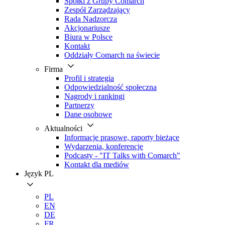
Spółki z Grupy Comarch
Zespół Zarządzający
Rada Nadzorcza
Akcjonariusze
Biura w Polsce
Kontakt
Oddziały Comarch na świecie
Firma
Profil i strategia
Odpowiedzialność społeczna
Nagrody i rankingi
Partnerzy
Dane osobowe
Aktualności
Informacje prasowe, raporty bieżące
Wydarzenia, konferencje
Podcasty - "IT Talks with Comarch"
Kontakt dla mediów
Język
PL
PL
EN
DE
FR