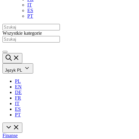
IT
ES
PT
Wszystkie kategorie
Język
PL
PL
EN
DE
FR
IT
ES
PT
Finanse