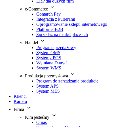
ERP dla dużych firm
e-Commerce
Comarch Pay
Integracja z kurierami
Oprogramowanie sklepu internetowego
Platforma B2B
Sprzedaż na marketplace'ach
Handel
Program sprzedażowy
System OMS
Systemy POS
Wymiana Danych
System WMS
Produkcja przemysłowa
Program do zarządzania produkcją
System APS
System MES
Klienci
Kariera
Firma
Kim jesteśmy
O nas