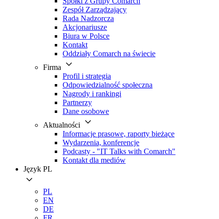
Spółki z Grupy Comarch
Zespół Zarządzający
Rada Nadzorcza
Akcjonariusze
Biura w Polsce
Kontakt
Oddziały Comarch na świecie
Firma
Profil i strategia
Odpowiedzialność społeczna
Nagrody i rankingi
Partnerzy
Dane osobowe
Aktualności
Informacje prasowe, raporty bieżące
Wydarzenia, konferencje
Podcasty - "IT Talks with Comarch"
Kontakt dla mediów
Język
PL
PL
EN
DE
FR