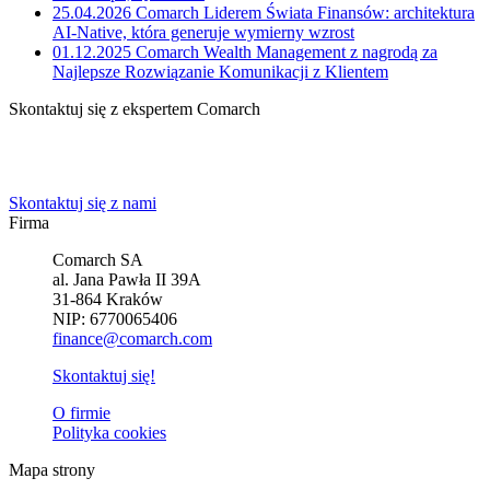
25.04.2026
Comarch Liderem Świata Finansów: architektura
AI-Native, która generuje wymierny wzrost
01.12.2025
Comarch Wealth Management z nagrodą za
Najlepsze Rozwiązanie Komunikacji z Klientem
Skontaktuj się z ekspertem Comarch
Powiedz nam o potrzebach Twojej firmy. Znajdziemy idealne
rozwiązanie.
Skontaktuj się z nami
Firma
Comarch SA
al. Jana Pawła II 39A
31-864 Kraków
NIP: 6770065406
finance@comarch.com
Skontaktuj się!
O firmie
Polityka cookies
Mapa strony