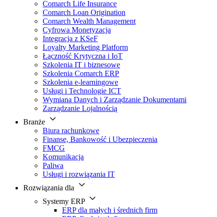
Comarch Life Insurance
Comarch Loan Origination
Comarch Wealth Management
Cyfrowa Monetyzacja
Integracja z KSeF
Loyalty Marketing Platform
Łączność Krytyczna i IoT
Szkolenia IT i biznesowe
Szkolenia Comarch ERP
Szkolenia e-learningowe
Usługi i Technologie ICT
Wymiana Danych i Zarządzanie Dokumentami
Zarządzanie Lojalnością
Branże
Biura rachunkowe
Finanse, Bankowość i Ubezpieczenia
FMCG
Komunikacja
Paliwa
Usługi i rozwiązania IT
Rozwiązania dla
Systemy ERP
ERP dla małych i średnich firm