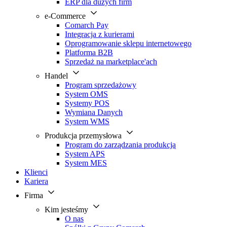
ERP dla dużych firm
e-Commerce
Comarch Pay
Integracja z kurierami
Oprogramowanie sklepu internetowego
Platforma B2B
Sprzedaż na marketplace'ach
Handel
Program sprzedażowy
System OMS
Systemy POS
Wymiana Danych
System WMS
Produkcja przemysłowa
Program do zarządzania produkcją
System APS
System MES
Klienci
Kariera
Firma
Kim jesteśmy
O nas