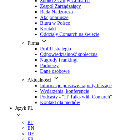
Spółki z Grupy Comarch
Zespół Zarządzający
Rada Nadzorcza
Akcjonariusze
Biura w Polsce
Kontakt
Oddziały Comarch na świecie
Firma
Profil i strategia
Odpowiedzialność społeczna
Nagrody i rankingi
Partnerzy
Dane osobowe
Aktualności
Informacje prasowe, raporty bieżące
Wydarzenia, konferencje
Podcasty - "IT Talks with Comarch"
Kontakt dla mediów
Język
PL
PL
EN
DE
FR