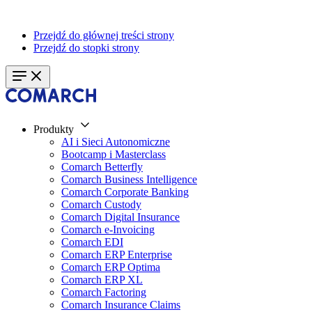
Przejdź do głównej treści strony
Przejdź do stopki strony
Produkty
AI i Sieci Autonomiczne
Bootcamp i Masterclass
Comarch Betterfly
Comarch Business Intelligence
Comarch Corporate Banking
Comarch Custody
Comarch Digital Insurance
Comarch e-Invoicing
Comarch EDI
Comarch ERP Enterprise
Comarch ERP Optima
Comarch ERP XL
Comarch Factoring
Comarch Insurance Claims