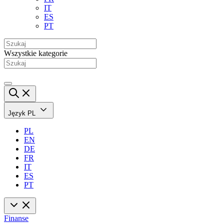
IT
ES
PT
Wszystkie kategorie
Język
PL
PL
EN
DE
FR
IT
ES
PT
Finanse