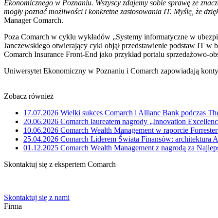
Ekonomicznego w Poznaniu. Wszyscy zdajemy sobie sprawę ze znaczen
mogły poznać możliwości i konkretne zastosowania IT. Myślę, że dzię
Manager Comarch.
Poza Comarch w cyklu wykładów „Systemy informatyczne w ubezpie
Janczewskiego otwierający cykl objął przedstawienie podstaw IT w
Comarch Insurance Front-End jako przykład portalu sprzedażowo
Uniwersytet Ekonomiczny w Poznaniu i Comarch zapowiadają konty
Zobacz również
17.07.2026
Wielki sukces Comarch i Allianc Bank podczas Th
20.06.2026
Comarch laureatem nagrody „Innovation Excelle
10.06.2026
Comarch Wealth Management w raporcie Forrester
25.04.2026
Comarch Liderem Świata Finansów: architektura A
01.12.2025
Comarch Wealth Management z nagrodą za Najlep
Skontaktuj się z ekspertem Comarch
Powiedz nam o potrzebach Twojej firmy. Znajdziemy idealne rozwiąz
Skontaktuj się z nami
Firma