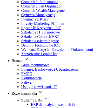
Comarch Life Insurance
Comarch Loan Origination
Comarch Wealth Management
Cyfrowa Monetyzacja
Integracja z KSeF
Loyalty Marketing Platform
Łączność Krytyczna i IoT
Szkolenia IT i biznesowe
Szkolenia Comarch ERP
Szkolenia e-learningowe
Usługi i Technologie ICT
Wymiana Danych i Zarządzanie Dokumentami
Zarządzanie Lojalnością
Branże
Biura rachunkowe
Finanse, Bankowość i Ubezpieczenia
FMCG
Komunikacja
Paliwa
Usługi i rozwiązania IT
Rozwiązania dla
Systemy ERP
ERP dla małych i średnich firm