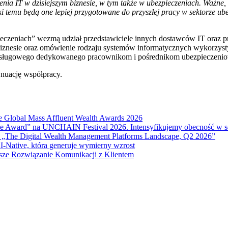
ia IT w dzisiejszym biznesie, w tym także w ubezpieczeniach. Ważne,
ki temu będą one lepiej przygotowane do przyszłej pracy w sektorze u
czeniach” wezmą udział przedstawiciele innych dostawców IT oraz 
 biznesie oraz omówienie rodzaju systemów informatycznych wykorzys
-obsługowego dedykowanego pracownikom i pośrednikom ubezpieczeni
nuację współpracy.
e Global Mass Affluent Wealth Awards 2026
nce Award” na UNCHAIN Festival 2026. Intensyfikujemy obecność w 
 „The Digital Wealth Management Platforms Landscape, Q2 2026”
I-Native, która generuje wymierny wzrost
sze Rozwiązanie Komunikacji z Klientem
anie.