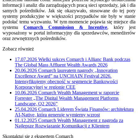
informacji i analiz dla zarządzających pracą sieci sprzedaży, jak i dla
samych pośredników. Jak się okazywało, stosowane do tej pory
systemy produkcyjne w większości przypadków nie były w stanie
podołać temu wyzwaniu. W tym momencie pojawia się miejsce dla
systemu
Comarch Commission & Incentive
, który jest
wyposażony w portal informacyjny dla sprzedawców, menedżerów
oraz zewnętrznych pośredników.
Zobacz również
17.07.2026
Wielki sukces Comarch i Allianc Bank podczas
The Global Mass Affluent Wealth Awards 2026
20.06.2026
Comarch laureatem nagrody „Innovation
Excellence Award” na UNCHAIN Festival 2026.
Intensyfikujemy obecność w segmencie Bankowości
Korporacyjnej w regionie CEE
10.06.2026
Comarch Wealth Management w raporcie
Forrester „The Digital Wealth Management Platforms
Landscape, Q2 2026”
25.04.2026
Comarch Liderem Świata Finansów: architektura
AI-Native, która generuje wymierny wzrost
01.12.2025
Comarch Wealth Management z nagrodą za
Najlepsze Rozwiązanie Komunikacji z Klientem
Skontaktuj się z ekspertem Comarch