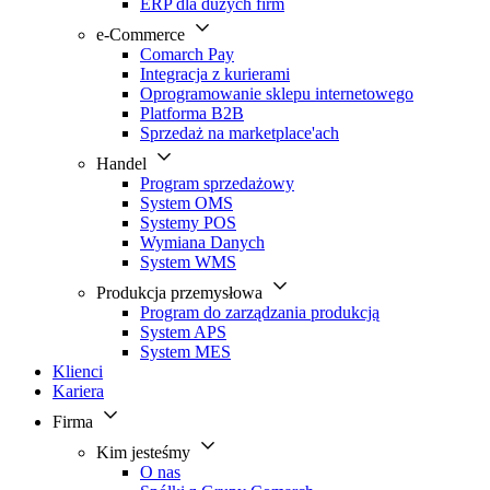
ERP dla dużych firm
e-Commerce
Comarch Pay
Integracja z kurierami
Oprogramowanie sklepu internetowego
Platforma B2B
Sprzedaż na marketplace'ach
Handel
Program sprzedażowy
System OMS
Systemy POS
Wymiana Danych
System WMS
Produkcja przemysłowa
Program do zarządzania produkcją
System APS
System MES
Klienci
Kariera
Firma
Kim jesteśmy
O nas