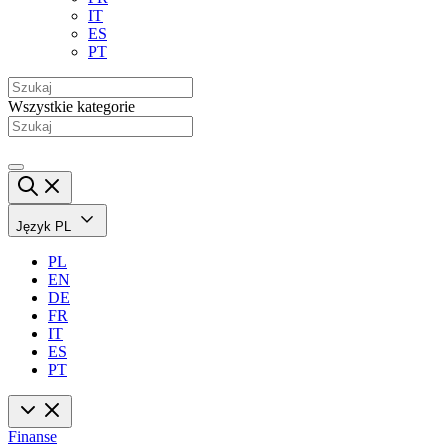
IT
ES
PT
Wszystkie kategorie
Język
PL
PL
EN
DE
FR
IT
ES
PT
Finanse