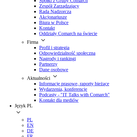
Spółki z Grupy Comarch
Zespół Zarządzający
Rada Nadzorcza
Akcjonariusze
Biura w Polsce
Kontakt
Oddziały Comarch na świecie
Firma
Profil i strategia
Odpowiedzialność społeczna
Nagrody i rankingi
Partnerzy
Dane osobowe
Aktualności
Informacje prasowe, raporty bieżące
Wydarzenia, konferencje
Podcasty - "IT Talks with Comarch"
Kontakt dla mediów
Język
PL
PL
EN
DE
FR