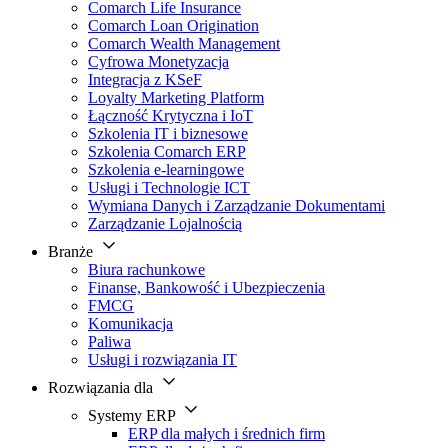
Comarch Life Insurance
Comarch Loan Origination
Comarch Wealth Management
Cyfrowa Monetyzacja
Integracja z KSeF
Loyalty Marketing Platform
Łączność Krytyczna i IoT
Szkolenia IT i biznesowe
Szkolenia Comarch ERP
Szkolenia e-learningowe
Usługi i Technologie ICT
Wymiana Danych i Zarządzanie Dokumentami
Zarządzanie Lojalnością
Branże
Biura rachunkowe
Finanse, Bankowość i Ubezpieczenia
FMCG
Komunikacja
Paliwa
Usługi i rozwiązania IT
Rozwiązania dla
Systemy ERP
ERP dla małych i średnich firm