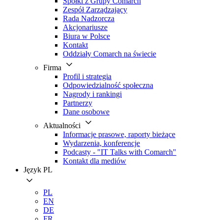
Spółki z Grupy Comarch
Zespół Zarządzający
Rada Nadzorcza
Akcjonariusze
Biura w Polsce
Kontakt
Oddziały Comarch na świecie
Firma
Profil i strategia
Odpowiedzialność społeczna
Nagrody i rankingi
Partnerzy
Dane osobowe
Aktualności
Informacje prasowe, raporty bieżące
Wydarzenia, konferencje
Podcasty - "IT Talks with Comarch"
Kontakt dla mediów
Język
PL
PL
EN
DE
FR