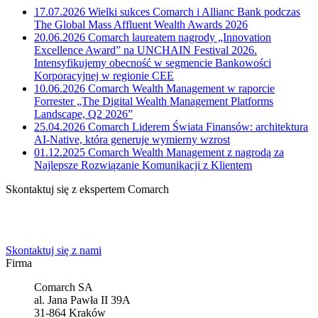
17.07.2026
Wielki sukces Comarch i Allianc Bank podczas
The Global Mass Affluent Wealth Awards 2026
20.06.2026
Comarch laureatem nagrody „Innovation
Excellence Award” na UNCHAIN Festival 2026.
Intensyfikujemy obecność w segmencie Bankowości
Korporacyjnej w regionie CEE
10.06.2026
Comarch Wealth Management w raporcie
Forrester „The Digital Wealth Management Platforms
Landscape, Q2 2026”
25.04.2026
Comarch Liderem Świata Finansów: architektura
AI-Native, która generuje wymierny wzrost
01.12.2025
Comarch Wealth Management z nagrodą za
Najlepsze Rozwiązanie Komunikacji z Klientem
Skontaktuj się z ekspertem Comarch
Powiedz nam o potrzebach Twojej firmy. Znajdziemy idealne
rozwiązanie.
Skontaktuj się z nami
Firma
Comarch SA
al. Jana Pawła II 39A
31-864 Kraków