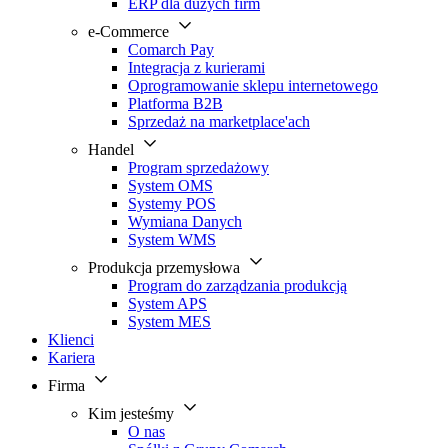
ERP dla dużych firm
e-Commerce
Comarch Pay
Integracja z kurierami
Oprogramowanie sklepu internetowego
Platforma B2B
Sprzedaż na marketplace'ach
Handel
Program sprzedażowy
System OMS
Systemy POS
Wymiana Danych
System WMS
Produkcja przemysłowa
Program do zarządzania produkcją
System APS
System MES
Klienci
Kariera
Firma
Kim jesteśmy
O nas