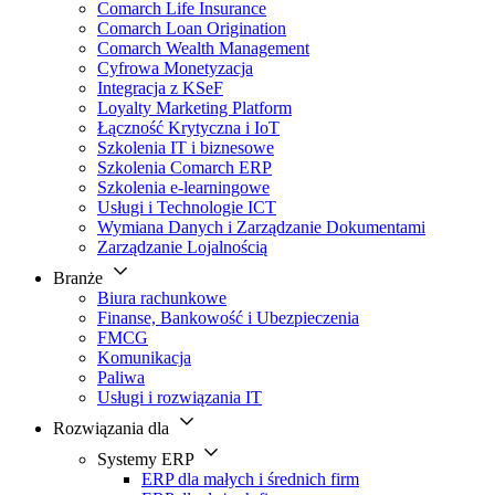
Comarch Life Insurance
Comarch Loan Origination
Comarch Wealth Management
Cyfrowa Monetyzacja
Integracja z KSeF
Loyalty Marketing Platform
Łączność Krytyczna i IoT
Szkolenia IT i biznesowe
Szkolenia Comarch ERP
Szkolenia e-learningowe
Usługi i Technologie ICT
Wymiana Danych i Zarządzanie Dokumentami
Zarządzanie Lojalnością
Branże
Biura rachunkowe
Finanse, Bankowość i Ubezpieczenia
FMCG
Komunikacja
Paliwa
Usługi i rozwiązania IT
Rozwiązania dla
Systemy ERP
ERP dla małych i średnich firm