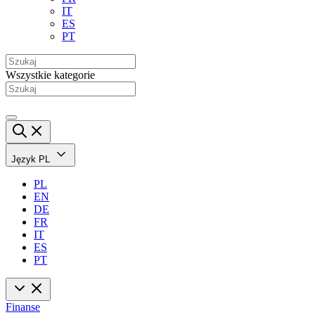
IT
ES
PT
Wszystkie kategorie
Język
PL
PL
EN
DE
FR
IT
ES
PT
Finanse