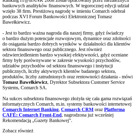
Ranking IT@BANK 2008 został opracowany przez niezależnych
bankowych analityków finansowych. W tegorocznej edycji udział
wzięło 38 firm. Prestiżową nagrodę w imieniu Comarch odebrał
podczas XVI Forum Bankowości Elektronicznej Tomasz
Bawełkiewicz.
- Jest to bardzo ważna nagroda dla naszej firmy, gdyż świadczy
o bardzo dużym potencjale rozwojowym, dynamice oraz zdolności
do osiągania bardzo dobrych wyników w działalności dla klientów
sektora finansowego oraz publicznego. Jest również
odzwierciedleniem bardzo wysokiej efektywności, gdyż oceniane
firmy były porównywane w zakresie wysokości przychodów,
udziałów przychodów od sektora finansowego i instytucji
publicznych, liczby aktywnych klientów badanego sektora,
produktów, liczby zatrudnionych oraz rentowności działania - mówi
Tomasz Bawełkiewicz
, Dyrektor Subsektora Customer Service
Systems, Comarch SA.
Na sukces subsektora finansowego złożyła się cała gama rozwiązań
informatycznych Comarch, m.in. systemy bankowości internetowej
Comarch Internet Banking
,
Comarch CRM
oraz
Platforma
CAFÉ: Comarch Front-End
, nagrodzona już wcześniej
Rekomendacją „Gazety Bankowej”.
Zobacz również