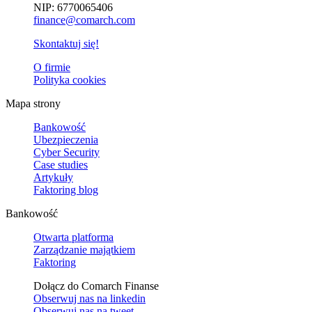
NIP: 6770065406
finance@comarch.com
Skontaktuj się!
O firmie
Polityka cookies
Mapa strony
Bankowość
Ubezpieczenia
Cyber Security
Case studies
Artykuły
Faktoring blog
Bankowość
Otwarta platforma
Zarządzanie majątkiem
Faktoring
Dołącz do Comarch Finanse
Obserwuj nas na
linkedin
Obserwuj nas na
tweet