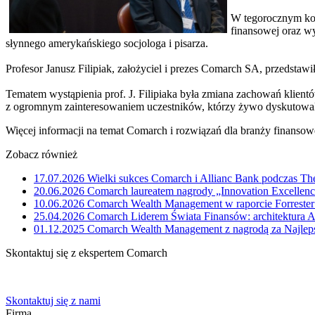
W tegorocznym kon
finansowej oraz wy
słynnego amerykańskiego socjologa i pisarza.
Profesor Janusz Filipiak, założyciel i prezes Comarch SA, przedstawi
Tematem wystąpienia prof. J. Filipiaka była zmiana zachowań klientó
z ogromnym zainteresowaniem uczestników, którzy żywo dyskutowali
Więcej informacji na temat Comarch i rozwiązań dla branży finansowe
Zobacz również
17.07.2026
Wielki sukces Comarch i Allianc Bank podczas Th
20.06.2026
Comarch laureatem nagrody „Innovation Excelle
10.06.2026
Comarch Wealth Management w raporcie Forrester
25.04.2026
Comarch Liderem Świata Finansów: architektura A
01.12.2025
Comarch Wealth Management z nagrodą za Najlep
Skontaktuj się z ekspertem Comarch
Powiedz nam o potrzebach Twojej firmy. Znajdziemy idealne rozwiąz
Skontaktuj się z nami
Firma