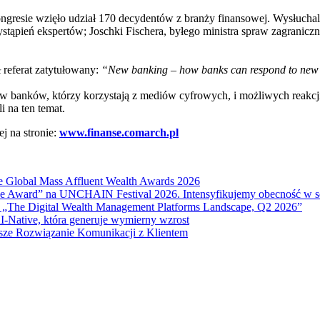
gresie wzięło udział 170 decydentów z branży finansowej. Wysłucha
stąpień ekspertów; Joschki Fischera, byłego ministra spraw zagranicz
ł referat zatytułowany:
“New banking – how banks can respond to new
w banków, którzy korzystają z mediów cyfrowych, i możliwych reakcji i
 na ten temat.
j na stronie:
www.finanse.comarch.pl
e Global Mass Affluent Wealth Awards 2026
nce Award” na UNCHAIN Festival 2026. Intensyfikujemy obecność w 
 „The Digital Wealth Management Platforms Landscape, Q2 2026”
I-Native, która generuje wymierny wzrost
sze Rozwiązanie Komunikacji z Klientem
anie.