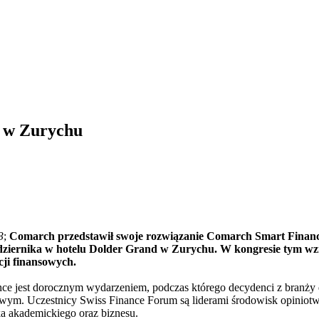
 w Zurychu
3
;
Comarch przedstawił swoje rozwiązanie Comarch Smart Finance
dziernika w hotelu Dolder Grand w Zurychu. W kongresie tym wzię
ucji finansowych.
ce jest dorocznym wydarzeniem, podczas którego decydenci z branży 
owym. Uczestnicy Swiss Finance Forum są liderami środowisk opiniotw
ka akademickiego oraz biznesu.