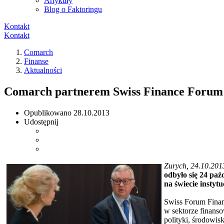
Artykuły
Blog o Faktoringu
Kontakt
Kontakt
Comarch
Finanse
Aktualności
Comarch partnerem Swiss Finance Forum
Opublikowano
28.10.2013
Udostępnij
Zurych, 24.10.201
odbyło się 24 paź
na świecie instyt
Swiss Forum Finan
w sektorze finans
polityki, środowis