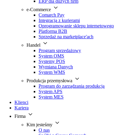
ERP dla dużych firm
e-Commerce
Comarch Pay
Integracja z kurierami
Oprogramowanie sklepu internetowego
Platforma B2B
Sprzedaż na marketplace'ach
Handel
Program sprzedażowy
System OMS
Systemy POS
Wymiana Danych
System WMS
Produkcja przemysłowa
Program do zarządzania produkcją
System APS
System MES
Klienci
Kariera
Firma
Kim jesteśmy
O nas