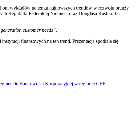
li oni wykładów na temat najnowszych trendów w rozwoju branży
nych Republiki Federalnej Niemiec, oraz Douglasa Rushkoffa,
 generation customer needs”
.
nstytucji finansowych na ten trend. Prezentacja spotkała się
segmencie Bankowości Korporacyjnej w regionie CEE