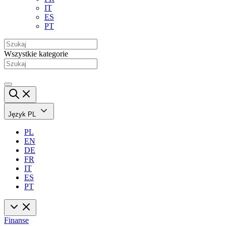
IT
ES
PT
Wszystkie kategorie
Język
PL
PL
EN
DE
FR
IT
ES
PT
Finanse