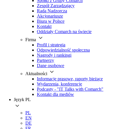
Spółki z Grupy Comarch
Zespół Zarządzający
Rada Nadzorcza
Akcjonariusze
Biura w Polsce
Kontakt
Oddziały Comarch na świecie
Firma
Profil i strategia
Odpowiedzialność społeczna
Nagrody i rankingi
Partnerzy
Dane osobowe
Aktualności
Informacje prasowe, raporty bieżące
Wydarzenia, konferencje
Podcasty - "IT Talks with Comarch"
Kontakt dla mediów
Język
PL
PL
EN
DE
FR