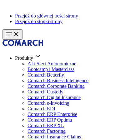
Przejdź do głównej treści strony
Przejdź do stopki strony
Produkty
AI i Sieci Autonomiczne
Bootcamp i Masterclass
Comarch Betterfly
Comarch Business Intelligence
Comarch Corporate Banking
Comarch Custody
Comarch Digital Insurance
Comarch e-Invoicing
Comarch EDI
Comarch ERP Enterprise
Comarch ERP Optima
Comarch ERP XL
Comarch Factoring
Comarch Insurance Claims