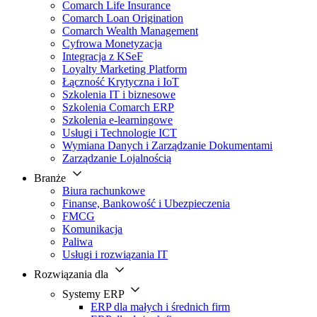
Comarch Life Insurance
Comarch Loan Origination
Comarch Wealth Management
Cyfrowa Monetyzacja
Integracja z KSeF
Loyalty Marketing Platform
Łączność Krytyczna i IoT
Szkolenia IT i biznesowe
Szkolenia Comarch ERP
Szkolenia e-learningowe
Usługi i Technologie ICT
Wymiana Danych i Zarządzanie Dokumentami
Zarządzanie Lojalnością
Branże
Biura rachunkowe
Finanse, Bankowość i Ubezpieczenia
FMCG
Komunikacja
Paliwa
Usługi i rozwiązania IT
Rozwiązania dla
Systemy ERP
ERP dla małych i średnich firm