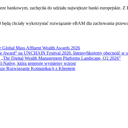
orze bankowym, zachęciła do udziału największe banki europejskie. Z
 będą chciały wykorzystać rozwiązanie eBAM dla zachowania przewa
e Global Mass Affluent Wealth Awards 2026
nce Award” na UNCHAIN Festival 2026. Intensyfikujemy obecność w 
 „The Digital Wealth Management Platforms Landscape, Q2 2026”
I-Native, która generuje wymierny wzrost
sze Rozwiązanie Komunikacji z Klientem
anie.