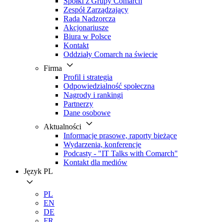
Spółki z Grupy Comarch
Zespół Zarządzający
Rada Nadzorcza
Akcjonariusze
Biura w Polsce
Kontakt
Oddziały Comarch na świecie
Firma
Profil i strategia
Odpowiedzialność społeczna
Nagrody i rankingi
Partnerzy
Dane osobowe
Aktualności
Informacje prasowe, raporty bieżące
Wydarzenia, konferencje
Podcasty - "IT Talks with Comarch"
Kontakt dla mediów
Język
PL
PL
EN
DE
FR