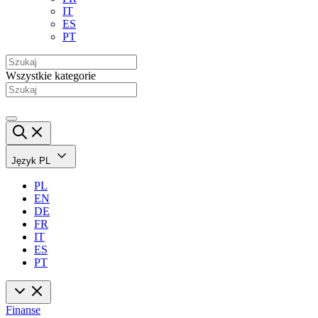
IT
ES
PT
Wszystkie kategorie
Język
PL
PL
EN
DE
FR
IT
ES
PT
Finanse