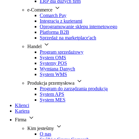
ERP dla dużych firm
e-Commerce
Comarch Pay
Integracja z kurierami
Oprogramowanie sklepu internetowego
Platforma B2B
Sprzedaż na marketplace'ach
Handel
Program sprzedażowy
System OMS
Systemy POS
Wymiana Danych
System WMS
Produkcja przemysłowa
Program do zarządzania produkcją
System APS
System MES
Klienci
Kariera
Firma
Kim jesteśmy
O nas