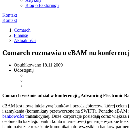
Artykuły
Blog o Faktoringu
Kontakt
Kontakt
Comarch
Finanse
Aktualności
Comarch rozmawia o eBAM na konferencj
Opublikowano
18.11.2009
Udostępnij
Comarch weźmie udział w konferencji „Advancing Electronic Ba
eBAM jest nową inicjatywą banków i przedsiębiorców, której celem 
i zamykania (komunikaty przetworzone na SWIFT). Ponadto eBAM m
bankowości
transakcyjnej. Duże korporacje posiadają coraz większa
osobne dla każdego banku konta internetowe) generuje wysokie kosz
i automatyczne rozesłanie komunikatu do wszystkich banków partner