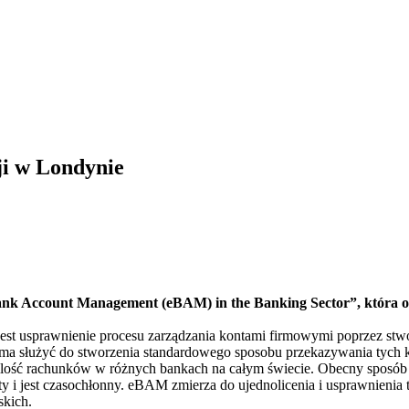
i w Londynie
nk Account Management (eBAM) in the Banking Sector”, która od
jest usprawnienie procesu zarządzania kontami firmowymi poprzez st
a służyć do stworzenia standardowego sposobu przekazywania tych 
 ilość rachunków w różnych bankach na całym świecie. Obecny sposób z
ty i jest czasochłonny. eBAM zmierza do ujednolicenia i usprawnienia
skich.