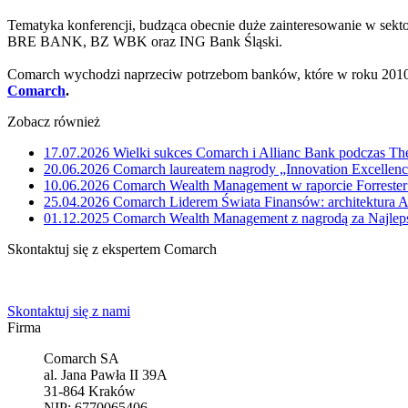
Tematyka konferencji, budząca obecnie duże zainteresowanie w sekt
BRE BANK, BZ WBK oraz ING Bank Śląski.
Comarch wychodzi naprzeciw potrzebom banków, które w roku 2010
Comarch
.
Zobacz również
17.07.2026
Wielki sukces Comarch i Allianc Bank podczas Th
20.06.2026
Comarch laureatem nagrody „Innovation Excelle
10.06.2026
Comarch Wealth Management w raporcie Forrester
25.04.2026
Comarch Liderem Świata Finansów: architektura A
01.12.2025
Comarch Wealth Management z nagrodą za Najlep
Skontaktuj się z ekspertem Comarch
Powiedz nam o potrzebach Twojej firmy. Znajdziemy idealne rozwiąz
Skontaktuj się z nami
Firma
Comarch SA
al. Jana Pawła II 39A
31-864 Kraków
NIP: 6770065406