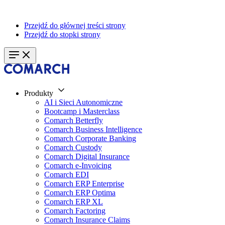
Przejdź do głównej treści strony
Przejdź do stopki strony
Produkty
AI i Sieci Autonomiczne
Bootcamp i Masterclass
Comarch Betterfly
Comarch Business Intelligence
Comarch Corporate Banking
Comarch Custody
Comarch Digital Insurance
Comarch e-Invoicing
Comarch EDI
Comarch ERP Enterprise
Comarch ERP Optima
Comarch ERP XL
Comarch Factoring
Comarch Insurance Claims