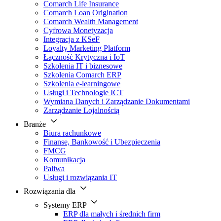
Comarch Life Insurance
Comarch Loan Origination
Comarch Wealth Management
Cyfrowa Monetyzacja
Integracja z KSeF
Loyalty Marketing Platform
Łączność Krytyczna i IoT
Szkolenia IT i biznesowe
Szkolenia Comarch ERP
Szkolenia e-learningowe
Usługi i Technologie ICT
Wymiana Danych i Zarządzanie Dokumentami
Zarządzanie Lojalnością
Branże
Biura rachunkowe
Finanse, Bankowość i Ubezpieczenia
FMCG
Komunikacja
Paliwa
Usługi i rozwiązania IT
Rozwiązania dla
Systemy ERP
ERP dla małych i średnich firm