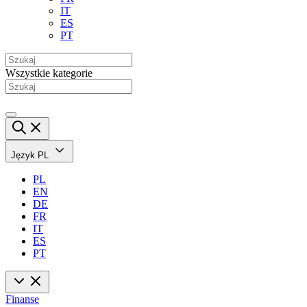
IT
ES
PT
Wszystkie kategorie
Język
PL
PL
EN
DE
FR
IT
ES
PT
Finanse