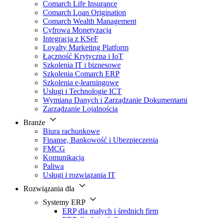
Comarch Life Insurance
Comarch Loan Origination
Comarch Wealth Management
Cyfrowa Monetyzacja
Integracja z KSeF
Loyalty Marketing Platform
Łączność Krytyczna i IoT
Szkolenia IT i biznesowe
Szkolenia Comarch ERP
Szkolenia e-learningowe
Usługi i Technologie ICT
Wymiana Danych i Zarządzanie Dokumentami
Zarządzanie Lojalnością
Branże
Biura rachunkowe
Finanse, Bankowość i Ubezpieczenia
FMCG
Komunikacja
Paliwa
Usługi i rozwiązania IT
Rozwiązania dla
Systemy ERP
ERP dla małych i średnich firm