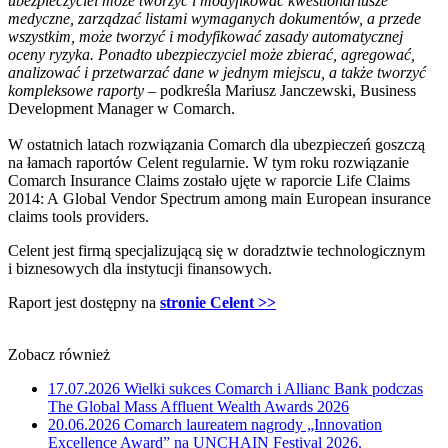
ubezpieczyciel może tworzyć i modyfikować kwestionariusze
medyczne, zarządzać listami wymaganych dokumentów, a przede
wszystkim, może tworzyć i modyfikować zasady automatycznej
oceny ryzyka. Ponadto ubezpieczyciel może zbierać, agregować,
analizować i przetwarzać dane w jednym miejscu, a także tworzyć
kompleksowe raporty –
podkreśla Mariusz Janczewski, Business
Development Manager w Comarch.
W ostatnich latach rozwiązania Comarch dla ubezpieczeń goszczą
na łamach raportów Celent regularnie. W tym roku rozwiązanie
Comarch Insurance Claims zostało ujęte w raporcie Life Claims
2014: A Global Vendor Spectrum among main European insurance
claims tools providers.
Celent jest firmą specjalizującą się w doradztwie technologicznym
i biznesowych dla instytucji finansowych.
Raport jest dostępny na
stronie Celent >>
Zobacz również
17.07.2026
Wielki sukces Comarch i Allianc Bank podczas
The Global Mass Affluent Wealth Awards 2026
20.06.2026
Comarch laureatem nagrody „Innovation
Excellence Award” na UNCHAIN Festival 2026.