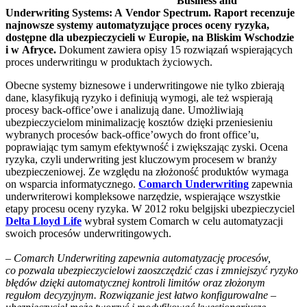
Business and
Underwriting Systems: A Vendor Spectrum. Raport recenzuje
najnowsze systemy automatyzujące proces oceny ryzyka,
dostępne dla ubezpieczycieli w Europie, na Bliskim Wschodzie
i w Afryce.
Dokument zawiera opisy 15 rozwiązań wspierających
proces underwritingu w produktach życiowych.
Obecne systemy biznesowe i underwritingowe nie tylko zbierają
dane, klasyfikują ryzyko i definiują wymogi, ale też wspierają
procesy back-office’owe i analizują dane. Umożliwiają
ubezpieczycielom minimalizację kosztów dzięki przeniesieniu
wybranych procesów back-office’owych do front office’u,
poprawiając tym samym efektywność i zwiększając zyski. Ocena
ryzyka, czyli underwriting jest kluczowym procesem w branży
ubezpieczeniowej. Ze względu na złożoność produktów wymaga
on wsparcia informatycznego.
Comarch Underwriting
zapewnia
underwriterowi kompleksowe narzędzie, wspierające wszystkie
etapy procesu oceny ryzyka. W 2012 roku belgijski ubezpieczyciel
Delta Lloyd Life
wybrał system Comarch w celu automatyzacji
swoich procesów underwritingowych.
– Comarch Underwriting zapewnia automatyzację procesów,
co pozwala ubezpieczycielowi zaoszczędzić czas i zmniejszyć ryzyko
błędów dzięki automatycznej kontroli limitów oraz złożonym
regułom decyzyjnym. Rozwiązanie jest łatwo konfigurowalne –