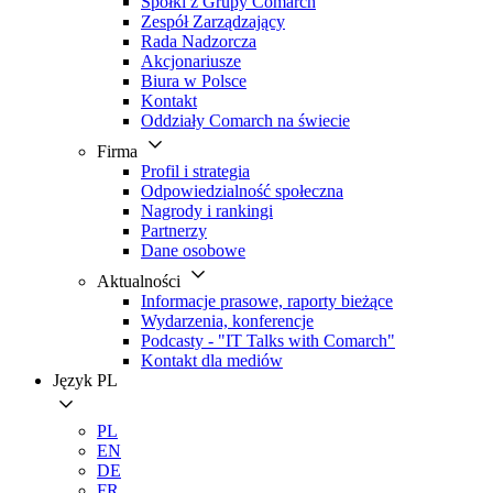
Spółki z Grupy Comarch
Zespół Zarządzający
Rada Nadzorcza
Akcjonariusze
Biura w Polsce
Kontakt
Oddziały Comarch na świecie
Firma
Profil i strategia
Odpowiedzialność społeczna
Nagrody i rankingi
Partnerzy
Dane osobowe
Aktualności
Informacje prasowe, raporty bieżące
Wydarzenia, konferencje
Podcasty - "IT Talks with Comarch"
Kontakt dla mediów
Język
PL
PL
EN
DE
FR