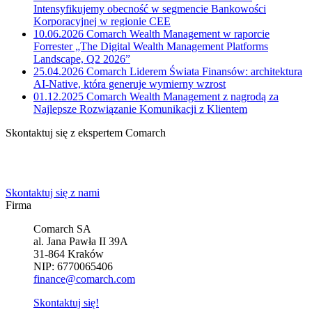
Intensyfikujemy obecność w segmencie Bankowości
Korporacyjnej w regionie CEE
10.06.2026
Comarch Wealth Management w raporcie
Forrester „The Digital Wealth Management Platforms
Landscape, Q2 2026”
25.04.2026
Comarch Liderem Świata Finansów: architektura
AI-Native, która generuje wymierny wzrost
01.12.2025
Comarch Wealth Management z nagrodą za
Najlepsze Rozwiązanie Komunikacji z Klientem
Skontaktuj się z ekspertem Comarch
Powiedz nam o potrzebach Twojej firmy. Znajdziemy idealne
rozwiązanie.
Skontaktuj się z nami
Firma
Comarch SA
al. Jana Pawła II 39A
31-864 Kraków
NIP: 6770065406
finance@comarch.com
Skontaktuj się!