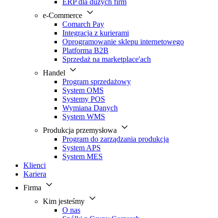
ERP dla dużych firm
e-Commerce
Comarch Pay
Integracja z kurierami
Oprogramowanie sklepu internetowego
Platforma B2B
Sprzedaż na marketplace'ach
Handel
Program sprzedażowy
System OMS
Systemy POS
Wymiana Danych
System WMS
Produkcja przemysłowa
Program do zarządzania produkcją
System APS
System MES
Klienci
Kariera
Firma
Kim jesteśmy
O nas