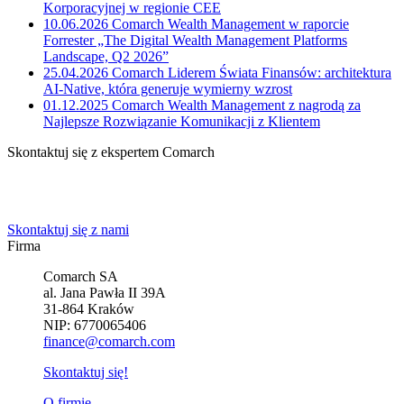
Korporacyjnej w regionie CEE
10.06.2026
Comarch Wealth Management w raporcie
Forrester „The Digital Wealth Management Platforms
Landscape, Q2 2026”
25.04.2026
Comarch Liderem Świata Finansów: architektura
AI-Native, która generuje wymierny wzrost
01.12.2025
Comarch Wealth Management z nagrodą za
Najlepsze Rozwiązanie Komunikacji z Klientem
Skontaktuj się z ekspertem Comarch
Powiedz nam o potrzebach Twojej firmy. Znajdziemy idealne
rozwiązanie.
Skontaktuj się z nami
Firma
Comarch SA
al. Jana Pawła II 39A
31-864 Kraków
NIP: 6770065406
finance@comarch.com
Skontaktuj się!
O firmie