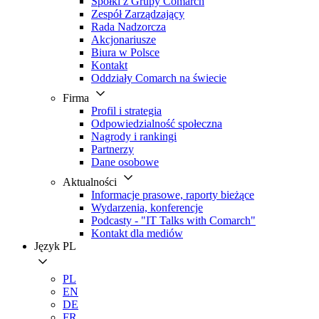
Spółki z Grupy Comarch
Zespół Zarządzający
Rada Nadzorcza
Akcjonariusze
Biura w Polsce
Kontakt
Oddziały Comarch na świecie
Firma
Profil i strategia
Odpowiedzialność społeczna
Nagrody i rankingi
Partnerzy
Dane osobowe
Aktualności
Informacje prasowe, raporty bieżące
Wydarzenia, konferencje
Podcasty - "IT Talks with Comarch"
Kontakt dla mediów
Język
PL
PL
EN
DE
FR