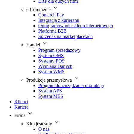
ERP dla dużych firm
e-Commerce
Comarch Pay
Integracja z kurierami
Oprogramowanie sklepu internetowego
Platforma B2B
Sprzedaż na marketplace'ach
Handel
Program sprzedażowy
System OMS
Systemy POS
Wymiana Danych
System WMS
Produkcja przemysłowa
Program do zarządzania produkcją
System APS
System MES
Klienci
Kariera
Firma
Kim jesteśmy
O nas