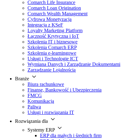
Comarch Life Insurance
Comarch Loan Origination
Comarch Wealth Management
Cyfrowa Monetyzacja
Integracja z KSeF
Loyalty Marketing Platform
Łączność Krytyczna i IoT
Szkolenia IT i biznesowe
Szkolenia Comarch ERP
Szkolenia e-learningowe
Usługi i Technologie ICT
Wymiana Danych i Zarządzanie Dokumentami
Zarządzanie Lojalnością
Branże
Biura rachunkowe
Finanse, Bankowość i Ubezpieczenia
FMCG
Komunikacja
Paliwa
Usługi i rozwiązania IT
Rozwiązania dla
Systemy ERP
ERP dla małych i średnich firm