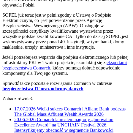
obywatela Polski.
SOPEL już teraz jest w pełni zgodny z Ustawą o Podpisie
Elektronicznym, co jest potwierdzone przez Agencję
Bezpieczeństwa Wewnętrznego (ABW). Obsługuje w
szczególności certyfikaty kwalifikowane wystawiane przez
wszystkie polskie kwalifikowane CA. Tylko do dzisiaj SOPEL jest
wykorzystywany przez ponad 40 instytucji, w tym: banki, domy
maklerskie, urzędy, ministerstwa i inne instytucje.
Jeżeli potrzebujesz wsparcia dla podpisu elektronicznego lub pełnej
infrastruktury PKI w Twoim projekcie, skontaktuj się z
ekspertami
bezpieczeństwa Comarch
, którzy pomogą dobrać odpowiednie
komponenty dla Twojego systemu.
Sprawdź także pozostałe rozwiązania Comarch w zakresie
bezpieczeństwa IT oraz ochrony danych
.
Zobacz również
17.07.2026
Wielki sukces Comarch i Allianc Bank podczas
The Global Mass Affluent Wealth Awards 2026
20.06.2026
Comarch laureatem nagrody „Innovation
Excellence Award” na UNCHAIN Festival 2026.
Intensyfikujemy obecność w segmencie Bankowości