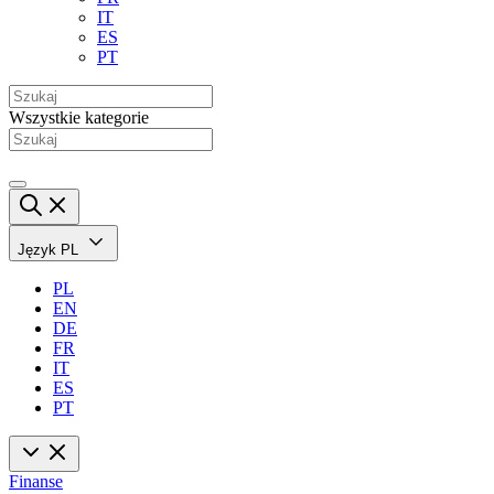
IT
ES
PT
Wszystkie kategorie
Język
PL
PL
EN
DE
FR
IT
ES
PT
Finanse