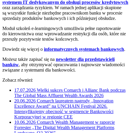
systemem IT dedykowanym do obsługi procesów kredytowych
oraz zarządzania ryzykiem. W ramach jednej aplikacji skupione
są wszystkie funkcje niezbędne pracownikom banku w procesie
sprzedaży produktów bankowych i ich późniejszej obsłudze.
Moduł szkoleń e-learningowych umożliwia pełne raportowanie
do kierownictwa oraz wprowadzanie restrykcji dla osób, które nie
przeszły pozytywnie testów końcowych.
Dowiedz się więcej o
informatycznych systemach bankowych
.
Możesz także zapisać się na
newsletter dla przedstawicieli
banków
, aby otrzymywać opracowania i najnowsze wiadomości
związane z systemami dla bankowości.
Zobacz również
17.07.2026
Wielki sukces Comarch i Allianc Bank podczas
The Global Mass Affluent Wealth Awards 2026
20.06.2026
Comarch laureatem nagrody „Innovation
Excellence Award” na UNCHAIN Festival 2026.
Intensyfikujemy obecność w segmencie Bankowości
Korporacyjnej w regionie CEE
10.06.2026
Comarch Wealth Management w raporcie
Forrester „The Digital Wealth Management Platforms
Landscape, Q2 2026”