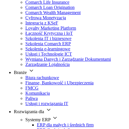
Comarch Life Insurance
Comarch Loan Origination
Comarch Wealth Management
Cyfrowa Monetyzacja
Integracja z KSeF
Loyalty Marketing Platform
Łączność Krytyczna i IoT
Szkolenia IT i biznesowe
Szkolenia Comarch ERP
Szkolenia e-learningowe
Usługi i Technologie ICT
Wymiana Danych i Zarządzanie Dokumentami
Zarządzanie Lojalnością
Branże
Biura rachunkowe
Finanse, Bankowość i Ubezpieczenia
FMCG
Komunikacja
Paliwa
Usługi i rozwiązania IT
Rozwiązania dla
Systemy ERP
ERP dla małych i średnich firm