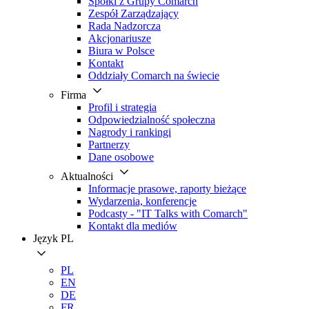
Spółki z Grupy Comarch
Zespół Zarządzający
Rada Nadzorcza
Akcjonariusze
Biura w Polsce
Kontakt
Oddziały Comarch na świecie
Firma
Profil i strategia
Odpowiedzialność społeczna
Nagrody i rankingi
Partnerzy
Dane osobowe
Aktualności
Informacje prasowe, raporty bieżące
Wydarzenia, konferencje
Podcasty - "IT Talks with Comarch"
Kontakt dla mediów
Język
PL
PL
EN
DE
FR