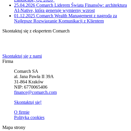
25.04.2026
Comarch Liderem Świata Finansów: architektura
AI-Native, która generuje wymierny wzrost
01.12.2025
Comarch Wealth Management z nagrodą za
Najlepsze Rozwiązanie Komunikacji z Klientem
Skontaktuj się z ekspertem Comarch
Powiedz nam o potrzebach Twojej firmy. Znajdziemy idealne
rozwiązanie.
Skontaktuj się z nami
Firma
Comarch SA
al. Jana Pawła II 39A
31-864 Kraków
NIP: 6770065406
finance@comarch.com
Skontaktuj się!
O firmie
Polityka cookies
Mapa strony