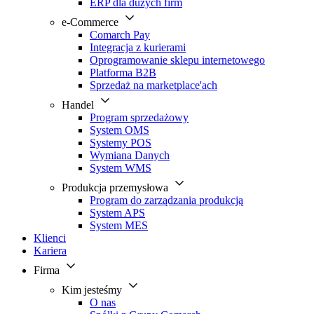
ERP dla dużych firm
e-Commerce
Comarch Pay
Integracja z kurierami
Oprogramowanie sklepu internetowego
Platforma B2B
Sprzedaż na marketplace'ach
Handel
Program sprzedażowy
System OMS
Systemy POS
Wymiana Danych
System WMS
Produkcja przemysłowa
Program do zarządzania produkcją
System APS
System MES
Klienci
Kariera
Firma
Kim jesteśmy
O nas