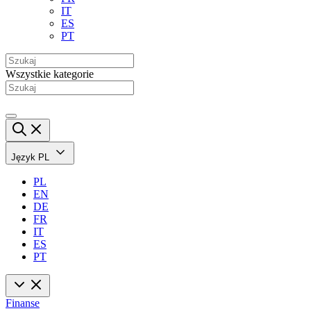
IT
ES
PT
Wszystkie kategorie
Język
PL
PL
EN
DE
FR
IT
ES
PT
Finanse