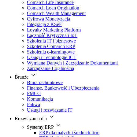
Comarch Life Insurance
Comarch Loan Origination
Comarch Wealth Management
Cyfrowa Monetyzacja
Integracja z KSeF
Loyalty Marketing Platform
Łączność Krytyczna i IoT
Szkolenia IT i biznesowe
Szkolenia Comarch ERP
Szkolenia e-learningowe
Usługi i Technologie ICT
Wymiana Danych i Zarządzanie Dokumentami
Zarządzanie Lojalnością
Branże
Biura rachunkowe
Finanse, Bankowość i Ubezpieczenia
FMCG
Komunikacja
Paliwa
Usługi i rozwiązania IT
Rozwiązania dla
Systemy ERP
ERP dla małych i średnich firm