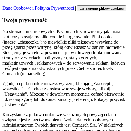
Dane Osobowe i Polityka Prywatności
|
Ustawienia plików cookies
Twoja prywatność
Na stronach internetowych GK Comarch zarówno my jak i nasi
partnerzy stosujemy pliki cookie i targetowanie. Pliki cookie
(inaczej „ciasteczka”) to niewielkie pliki tekstowe wysyłane do
przeglądarki przez witrynę, którą odwiedzasz w danym momencie.
Stosujemy je w celu zapewnienia prawidłowego funkcjonowania
strony oraz w celach analitycznych, statystycznych,
marketingowych i reklamowych – do serwowanie reklam, których
treść jest oparta na odwiedzanych przez Ciebie stronach GK
Comarch (remarketing).
Zgodę na pliki cookie możesz wyrazić, klikając „Zaakceptuj
wszystkie”. Jeśli chcesz dostosować swoje wybory, kliknij
„Ustawienia”. Możesz w dowolnym momencie cofnąć pierwotnie
udzieloną zgodę lub dokonać zmiany preferencji, klikając przycisk
„Ustawienia”.
Korzystanie z plików cookie we wskazanych powyżej celach
związane jest z przetwarzaniem Twoich danych osobowych.
Administratorem Twoich danych jest Comarch SA. W niektórych
przypadkach administratorami mogą być również nasi partnerzy.