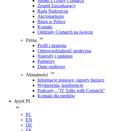
Spółki z Grupy Comarch
Zespół Zarządzający
Rada Nadzorcza
Akcjonariusze
Biura w Polsce
Kontakt
Oddziały Comarch na świecie
Firma
Profil i strategia
Odpowiedzialność społeczna
Nagrody i rankingi
Partnerzy
Dane osobowe
Aktualności
Informacje prasowe, raporty bieżące
Wydarzenia, konferencje
Podcasty - "IT Talks with Comarch"
Kontakt dla mediów
Język
PL
PL
EN
DE
FR