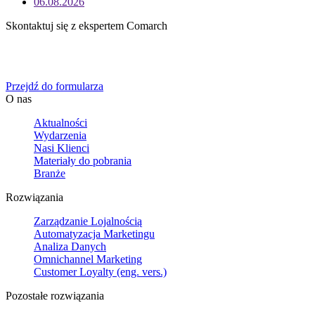
06.08.2026
Skontaktuj się z ekspertem Comarch
Określ swoje potrzeby biznesowe, a my zaoferujemy Ci
dedykowane rozwiązanie.
Przejdź do formularza
O nas
Aktualności
Wydarzenia
Nasi Klienci
Materiały do pobrania
Branże
Rozwiązania
Zarządzanie Lojalnością
Automatyzacja Marketingu
Analiza Danych
Omnichannel Marketing
Customer Loyalty (eng. vers.)
Pozostałe rozwiązania