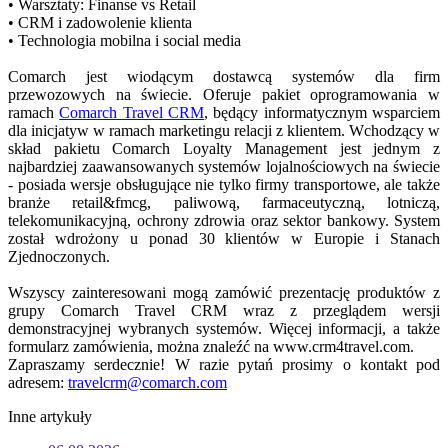
• Warsztaty: Finanse vs Retail
• CRM i zadowolenie klienta
• Technologia mobilna i social media
Comarch jest wiodącym dostawcą systemów dla firm
przewozowych na świecie. Oferuje pakiet oprogramowania w
ramach
Comarch Travel CRM
, będący informatycznym wsparciem
dla inicjatyw w ramach marketingu relacji z klientem. Wchodzący w
skład pakietu Comarch Loyalty Management jest jednym z
najbardziej zaawansowanych systemów lojalnościowych na świecie
- posiada wersje obsługujące nie tylko firmy transportowe, ale także
branże retail&fmcg, paliwową, farmaceutyczną, lotniczą,
telekomunikacyjną, ochrony zdrowia oraz sektor bankowy. System
został wdrożony u ponad 30 klientów w Europie i Stanach
Zjednoczonych.
Wszyscy zainteresowani mogą zamówić prezentację produktów z
grupy Comarch Travel CRM wraz z przeglądem wersji
demonstracyjnej wybranych systemów. Więcej informacji, a także
formularz zamówienia, można znaleźć na www.crm4travel.com.
Zapraszamy serdecznie! W razie pytań prosimy o kontakt pod
adresem:
travelcrm@comarch.com
Inne artykuły