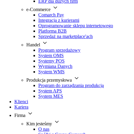
ERP dla dużych firm
e-Commerce
Comarch Pay
Integracja z kurierami
Oprogramowanie sklepu internetowego
Platforma B2B
Sprzedaż na marketplace'ach
Handel
Program sprzedażowy
System OMS
Systemy POS
Wymiana Danych
System WMS
Produkcja przemysłowa
Program do zarządzania produkcją
System APS
System MES
Klienci
Kariera
Firma
Kim jesteśmy
O nas