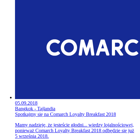
05.09.2018
Bangkok - Tajlandia
Spotkajmy się na Comarch Loyalty Breakfast 2018
Mamy nadzieję, że jesteście głodni... wiedzy lojalnościowej,
ponieważ Comarch Loyalty Breakfast 2018 odbędzie się już
5 września 2018.