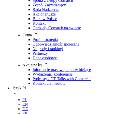
Spółki z Grupy Comarch
Zespół Zarządzający
Rada Nadzorcza
Akcjonariusze
Biura w Polsce
Kontakt
Oddziały Comarch na świecie
Firma
Profil i strategia
Odpowiedzialność społeczna
Nagrody i rankingi
Partnerzy
Dane osobowe
Aktualności
Informacje prasowe, raporty bieżące
Wydarzenia, konferencje
Podcasty - "IT Talks with Comarch"
Kontakt dla mediów
Język
PL
PL
EN
DE
FR