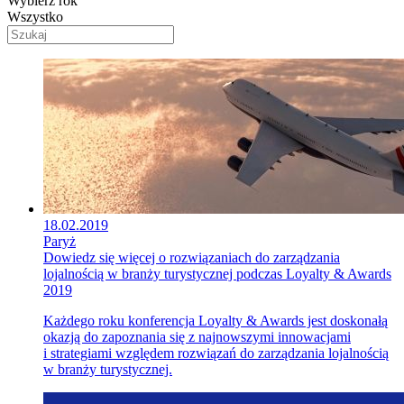
Wybierz rok
Wszystko
18.02.2019
Paryż
Dowiedz się więcej o rozwiązaniach do zarządzania
lojalnością w branży turystycznej podczas Loyalty & Awards
2019
Każdego roku konferencja Loyalty & Awards jest doskonałą
okazją do zapoznania się z najnowszymi innowacjami
i strategiami względem rozwiązań do zarządzania lojalnością
w branży turystycznej.