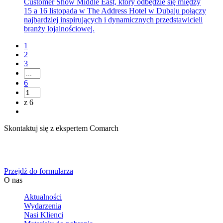
Customer Show Middle East, który odbędzie się między
15 a 16 listopada w The Address Hotel w Dubaju połączy
najbardziej inspirujących i dynamicznych przedstawicieli
branży lojalnościowej.
1
2
3
6
z 6
Skontaktuj się z ekspertem Comarch
Określ swoje potrzeby biznesowe, a my zaoferujemy Ci
dedykowane rozwiązanie.
Przejdź do formularza
O nas
Aktualności
Wydarzenia
Nasi Klienci