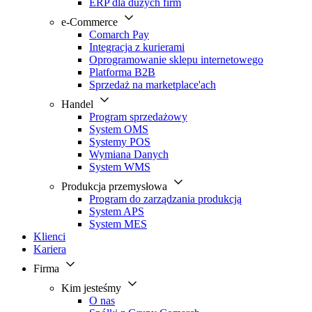
ERP dla dużych firm
e-Commerce
Comarch Pay
Integracja z kurierami
Oprogramowanie sklepu internetowego
Platforma B2B
Sprzedaż na marketplace'ach
Handel
Program sprzedażowy
System OMS
Systemy POS
Wymiana Danych
System WMS
Produkcja przemysłowa
Program do zarządzania produkcją
System APS
System MES
Klienci
Kariera
Firma
Kim jesteśmy
O nas