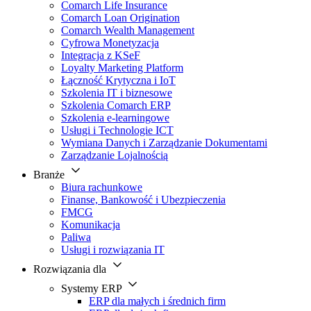
Comarch Life Insurance
Comarch Loan Origination
Comarch Wealth Management
Cyfrowa Monetyzacja
Integracja z KSeF
Loyalty Marketing Platform
Łączność Krytyczna i IoT
Szkolenia IT i biznesowe
Szkolenia Comarch ERP
Szkolenia e-learningowe
Usługi i Technologie ICT
Wymiana Danych i Zarządzanie Dokumentami
Zarządzanie Lojalnością
Branże
Biura rachunkowe
Finanse, Bankowość i Ubezpieczenia
FMCG
Komunikacja
Paliwa
Usługi i rozwiązania IT
Rozwiązania dla
Systemy ERP
ERP dla małych i średnich firm