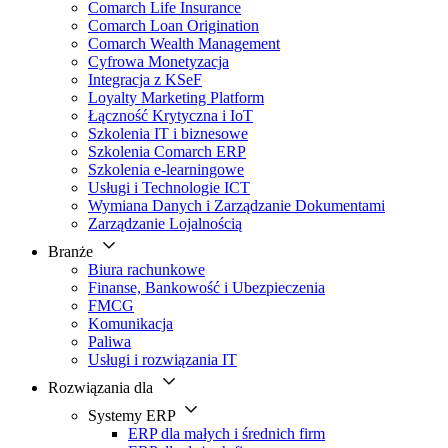
Comarch Life Insurance
Comarch Loan Origination
Comarch Wealth Management
Cyfrowa Monetyzacja
Integracja z KSeF
Loyalty Marketing Platform
Łączność Krytyczna i IoT
Szkolenia IT i biznesowe
Szkolenia Comarch ERP
Szkolenia e-learningowe
Usługi i Technologie ICT
Wymiana Danych i Zarządzanie Dokumentami
Zarządzanie Lojalnością
Branże
Biura rachunkowe
Finanse, Bankowość i Ubezpieczenia
FMCG
Komunikacja
Paliwa
Usługi i rozwiązania IT
Rozwiązania dla
Systemy ERP
ERP dla małych i średnich firm