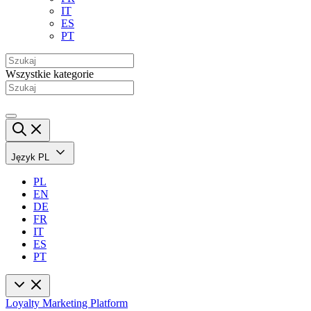
IT
ES
PT
Wszystkie kategorie
Język
PL
PL
EN
DE
FR
IT
ES
PT
Loyalty Marketing Platform