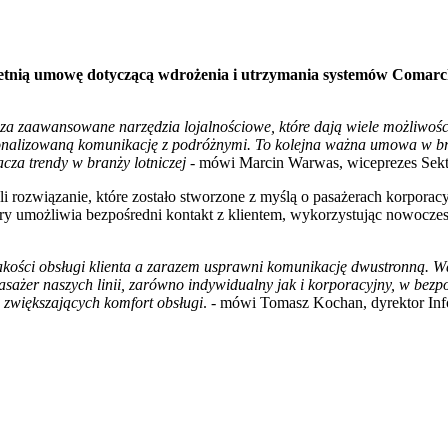
oletnią umowę dotyczącą wdrożenia i utrzymania systemów Comar
aawansowane narzędzia lojalnościowe, które dają wiele możliwości,
lizowaną komunikację z podróżnymi. To kolejna ważna umowa w branż
cza trendy w branży lotniczej
- mówi Marcin Warwas, wiceprezes Sekt
rozwiązanie, które zostało stworzone z myślą o pasażerach korporacy
óry umożliwia bezpośredni kontakt z klientem, wykorzystując nowocze
ści obsługi klienta a zarazem usprawni komunikację dwustronną. Wdro
 pasażer naszych linii, zarówno indywidualny jak i korporacyjny, w b
zwiększających komfort obsługi
. - mówi Tomasz Kochan, dyrektor Info
rozwiązanie.