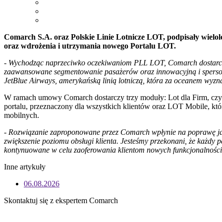
Comarch S.A. oraz Polskie Linie Lotnicze LOT, podpisały wiel
oraz wdrożenia i utrzymania nowego Portalu LOT.
-
Wychodząc naprzeciwko oczekiwaniom PLL LOT, Comarch dostarcza z
zaawansowane segmentowanie pasażerów oraz innowacyjną i spersona
JetBlue Airways, amerykańską linią lotniczą, która za oceanem wyzna
W ramach umowy Comarch dostarczy trzy moduły: Lot dla Firm, czyli 
portalu, przeznaczony dla wszystkich klientów oraz LOT Mobile, kt
mobilnych.
-
Rozwiązanie zaproponowane przez Comarch wpłynie na poprawę jako
zwiększenie poziomu obsługi klienta. Jesteśmy przekonani, że każdy
kontynuowane w celu zaoferowania klientom nowych funkcjonalności 
Inne artykuły
06.08.2026
Skontaktuj się z ekspertem Comarch
Określ swoje potrzeby biznesowe, a my zaoferujemy Ci dedykowane 