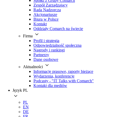
Spółki z Grupy Comarch
Zespół Zarządzający
Rada Nadzorcza
Akcjonariusze
Biura w Polsce
Kontakt
Oddziały Comarch na świecie
Firma
Profil i strategia
Odpowiedzialność społeczna
Nagrody i rankingi
Partnerzy
Dane osobowe
Aktualności
Informacje prasowe, raporty bieżące
Wydarzenia, konferencje
Podcasty - "IT Talks with Comarch"
Kontakt dla mediów
Język
PL
PL
EN
DE
FR