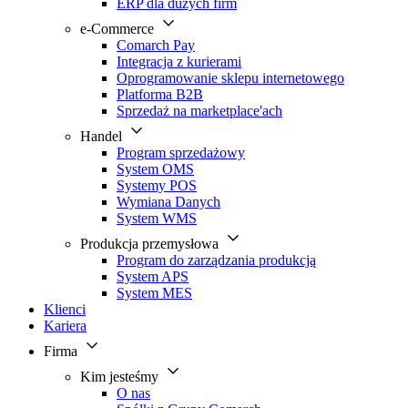
ERP dla dużych firm
e-Commerce
Comarch Pay
Integracja z kurierami
Oprogramowanie sklepu internetowego
Platforma B2B
Sprzedaż na marketplace'ach
Handel
Program sprzedażowy
System OMS
Systemy POS
Wymiana Danych
System WMS
Produkcja przemysłowa
Program do zarządzania produkcją
System APS
System MES
Klienci
Kariera
Firma
Kim jesteśmy
O nas