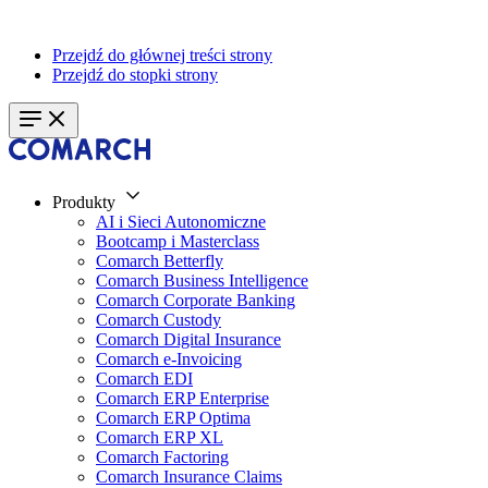
Przejdź do głównej treści strony
Przejdź do stopki strony
Produkty
AI i Sieci Autonomiczne
Bootcamp i Masterclass
Comarch Betterfly
Comarch Business Intelligence
Comarch Corporate Banking
Comarch Custody
Comarch Digital Insurance
Comarch e-Invoicing
Comarch EDI
Comarch ERP Enterprise
Comarch ERP Optima
Comarch ERP XL
Comarch Factoring
Comarch Insurance Claims