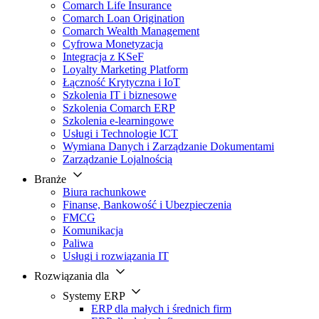
Comarch Life Insurance
Comarch Loan Origination
Comarch Wealth Management
Cyfrowa Monetyzacja
Integracja z KSeF
Loyalty Marketing Platform
Łączność Krytyczna i IoT
Szkolenia IT i biznesowe
Szkolenia Comarch ERP
Szkolenia e-learningowe
Usługi i Technologie ICT
Wymiana Danych i Zarządzanie Dokumentami
Zarządzanie Lojalnością
Branże
Biura rachunkowe
Finanse, Bankowość i Ubezpieczenia
FMCG
Komunikacja
Paliwa
Usługi i rozwiązania IT
Rozwiązania dla
Systemy ERP
ERP dla małych i średnich firm