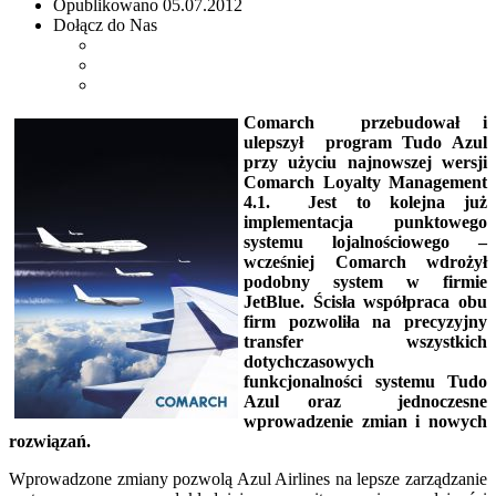
Opublikowano
05.07.2012
Dołącz do Nas
Comarch przebudował i
ulepszył program Tudo Azul
przy użyciu najnowszej wersji
Comarch Loyalty Management
4.1. Jest to kolejna już
implementacja punktowego
systemu lojalnościowego –
wcześniej Comarch wdrożył
podobny system w firmie
JetBlue. Ścisła współpraca obu
firm pozwoliła na precyzyjny
transfer wszystkich
dotychczasowych
funkcjonalności systemu Tudo
Azul oraz jednoczesne
wprowadzenie zmian i nowych
rozwiązań.
Wprowadzone zmiany pozwolą Azul Airlines na lepsze zarządzanie