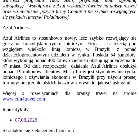
wartości programu Tudo Azul, przyniosła nam ogromną
satysfakcję. Współpraca z Azul wskazuje również na dalszy rozwój
oraz wzmocnienie pozycji firmy Comarch na szybko rozwijających
się rynkach Ameryki Południowej.
Azul Airlines:
Azul Airlines to stosunkowo nowy, lecz szybko rozwijający sie
gracz na brazylijskim rynku lotniczym. Firma jest trzecią pod
względem wielkości linią lotniczą w Brazylii, z ponad
dziesięcioprocentowym udziałem w rynku. Posiada 54 samoloty,
które wykonują ponad 400 lotów dziennie i obsługują połączenia do
47 miast. Od dnia rozpoczęcia działania Azul Airlines obsłużył
ponad 19 milionów klientów. Misją firmy jest stymulowanie rynku
lotniczego i ożywiania ekonomii w Brazylii przy użyciu prostej
formuły: połączenie niskich kosztow z wysokiej jakości usługami.
Więcej o rozwiązaniach dla branży travel na stronie
www.crm4travel.com
Inne artykuły
07.08.2026
Skontaktuj się z ekspertem Comarch