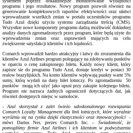
systemem poprzez dokładniejsze monitorowanie wydajności
programu i jego rezultatow. Nowy program pozwoli również na
generowanie kompleksowych raportów efektywności oraz ułatwi
wprowadzanie wszelkich zmian w portalu uczestników programu
Tudo Azul dzięki użyciu systemu zarządzania treścią (CMS).
Wszystkie nowe komponenty programu dadzą możliwość dokładnej
analizy danych zgromadzonych przez program, które będą użyte do
wprowadzenia zmian oraz usprawnień mających na celu
zwiększenie satysfakcji klientów i ich lojalności.
Comarch wprowadził bardzo atrakcyjny i latwy do zrozumienia dla
klientów Azul Airlines program polegający na zdobywaniu punktów
w oparciu o cenę zakupionego biletu. Każdy nowy klient, który
zapisze sie do programu Tudo Azul, dostaje kredyt w postaci 30
realow brazylijskich. Na konto klientów wpływają punkty warte 5%
sumy, którą wydali na dany bilet lotniczy. Po zgromadzeniu 50
punktów mogą ich użyć jako upust przy zakupie kolejnego biletu.
Program nie narzuca żadnych ograniczeń dotyczących dat, jak
również dostępnych miejsc w samolocie.
-
Azul skorzystał z zalet świeżo udoskonalonego rozwiązania
Comarch Loyalty Management dla linii lotniczych, które wyraźnie
wyróżnia się na rynku dzięki elastyczności oraz innowacyjności
-
mówi Darius Ner, prezes Comarch Inc. –
Świadomość, że
pomogliśmy firmie Azul Airlines i ich klientom w podwyższeniu