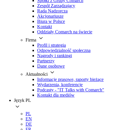
Spółki z Grupy Comarch
Zespół Zarządzający
Rada Nadzorcza
Akcjonariusze
Biura w Polsce
Kontakt
Oddziały Comarch na świecie
Firma
Profil i strategia
Odpowiedzialność społeczna
Nagrody i rankingi
Partnerzy
Dane osobowe
Aktualności
Informacje prasowe, raporty bieżące
Wydarzenia, konferencje
Podcasty - "IT Talks with Comarch"
Kontakt dla mediów
Język
PL
PL
EN
DE
FR