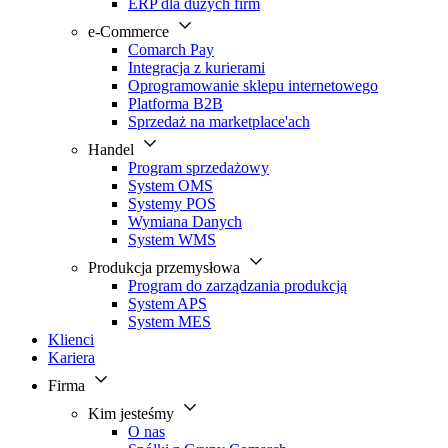
ERP dla dużych firm
e-Commerce
Comarch Pay
Integracja z kurierami
Oprogramowanie sklepu internetowego
Platforma B2B
Sprzedaż na marketplace'ach
Handel
Program sprzedażowy
System OMS
Systemy POS
Wymiana Danych
System WMS
Produkcja przemysłowa
Program do zarządzania produkcją
System APS
System MES
Klienci
Kariera
Firma
Kim jesteśmy
O nas