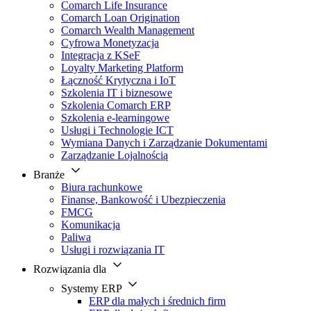
Comarch Life Insurance
Comarch Loan Origination
Comarch Wealth Management
Cyfrowa Monetyzacja
Integracja z KSeF
Loyalty Marketing Platform
Łączność Krytyczna i IoT
Szkolenia IT i biznesowe
Szkolenia Comarch ERP
Szkolenia e-learningowe
Usługi i Technologie ICT
Wymiana Danych i Zarządzanie Dokumentami
Zarządzanie Lojalnością
Branże
Biura rachunkowe
Finanse, Bankowość i Ubezpieczenia
FMCG
Komunikacja
Paliwa
Usługi i rozwiązania IT
Rozwiązania dla
Systemy ERP
ERP dla małych i średnich firm