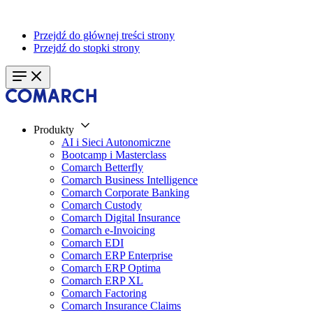
Przejdź do głównej treści strony
Przejdź do stopki strony
Produkty
AI i Sieci Autonomiczne
Bootcamp i Masterclass
Comarch Betterfly
Comarch Business Intelligence
Comarch Corporate Banking
Comarch Custody
Comarch Digital Insurance
Comarch e-Invoicing
Comarch EDI
Comarch ERP Enterprise
Comarch ERP Optima
Comarch ERP XL
Comarch Factoring
Comarch Insurance Claims