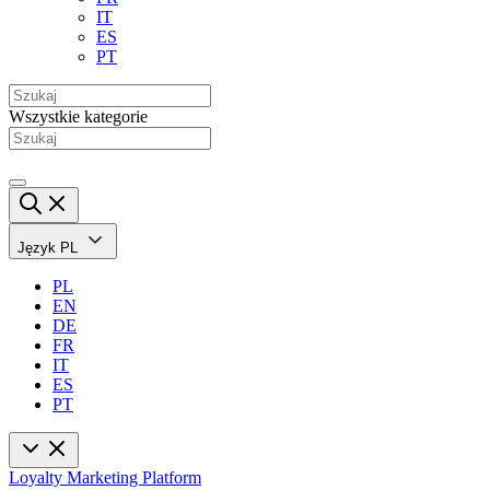
IT
ES
PT
Wszystkie kategorie
Język
PL
PL
EN
DE
FR
IT
ES
PT
Loyalty Marketing Platform