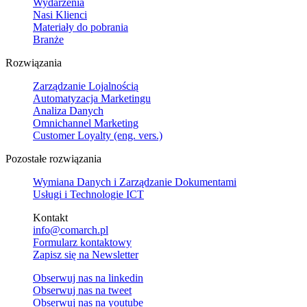
Wydarzenia
Nasi Klienci
Materiały do pobrania
Branże
Rozwiązania
Zarządzanie Lojalnością
Automatyzacja Marketingu
Analiza Danych
Omnichannel Marketing
Customer Loyalty (eng. vers.)
Pozostałe rozwiązania
Wymiana Danych i Zarządzanie Dokumentami
Usługi i Technologie ICT
Kontakt
info@comarch.pl
Formularz kontaktowy
Zapisz się na Newsletter
Obserwuj nas na
linkedin
Obserwuj nas na
tweet
Obserwuj nas na
youtube