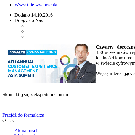
Wszystkie wydarzenia
Dodano
14.10.2016
Dołącz do Nas
Czwarty doroczn
350 uczestników rep
lojalności konsumen
w świecie cyfrowym,
Więcej interesującyc
Skontaktuj się z ekspertem Comarch
Określ swoje potrzeby biznesowe, a my zaoferujemy Ci dedykowane 
Przejdź do formularza
O nas
Aktualności