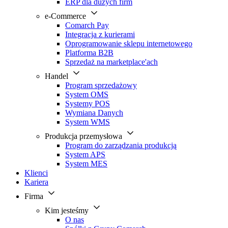
ERP dla dużych firm
e-Commerce
Comarch Pay
Integracja z kurierami
Oprogramowanie sklepu internetowego
Platforma B2B
Sprzedaż na marketplace'ach
Handel
Program sprzedażowy
System OMS
Systemy POS
Wymiana Danych
System WMS
Produkcja przemysłowa
Program do zarządzania produkcją
System APS
System MES
Klienci
Kariera
Firma
Kim jesteśmy
O nas