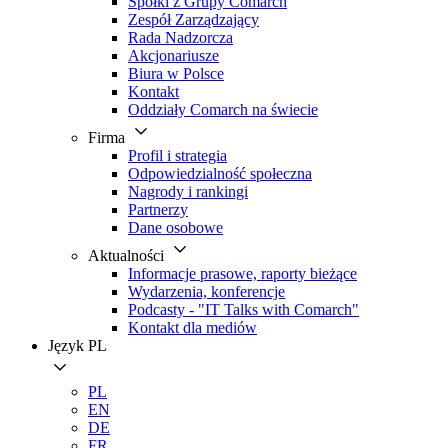
Spółki z Grupy Comarch
Zespół Zarządzający
Rada Nadzorcza
Akcjonariusze
Biura w Polsce
Kontakt
Oddziały Comarch na świecie
Firma
Profil i strategia
Odpowiedzialność społeczna
Nagrody i rankingi
Partnerzy
Dane osobowe
Aktualności
Informacje prasowe, raporty bieżące
Wydarzenia, konferencje
Podcasty - "IT Talks with Comarch"
Kontakt dla mediów
Język
PL
PL
EN
DE
FR