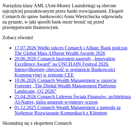
Narzędzia klasy AML (Anti-Money Laundering) są obecnie
najczęściej poszukiwanymi przez banki rozwiązaniami. Ekspert
Comarch do spraw bankowości Anna Wierzchucka odpowiada
na pytanie, w jaki sposób bank może bronić się przed
przestępstwami finansowymi.
Zobacz również
17.07.2026
Wielki sukces Comarch i Allianc Bank podczas
The Global Mass Affluent Wealth Awards 2026
20.06.2026
Comarch laureatem nagrody „Innovation
Excellence Award” na UNCHAIN Festival 2026.
Intensyfikujemy obecność w segmencie Bankowości
Korporacyjnej w regionie CEE
10.06.2026
Comarch Wealth Management w raporcie
Forrester „The Digital Wealth Management Platforms
Landscape, Q2 2026”
25.04.2026
Comarch Liderem Świata Finansów: architektura
AI-Native, która generuje wymierny wzrost
01.12.2025
Comarch Wealth Management z nagrodą za
Najlepsze Rozwiązanie Komunikacji z Klientem
Skontaktuj się z ekspertem Comarch
Powiedz nam o potrzebach Twojej firmy. Znajdziemy idealne