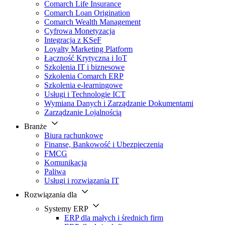
Comarch Life Insurance
Comarch Loan Origination
Comarch Wealth Management
Cyfrowa Monetyzacja
Integracja z KSeF
Loyalty Marketing Platform
Łączność Krytyczna i IoT
Szkolenia IT i biznesowe
Szkolenia Comarch ERP
Szkolenia e-learningowe
Usługi i Technologie ICT
Wymiana Danych i Zarządzanie Dokumentami
Zarządzanie Lojalnością
Branże
Biura rachunkowe
Finanse, Bankowość i Ubezpieczenia
FMCG
Komunikacja
Paliwa
Usługi i rozwiązania IT
Rozwiązania dla
Systemy ERP
ERP dla małych i średnich firm