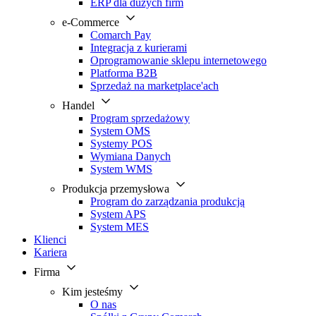
ERP dla dużych firm
e-Commerce
Comarch Pay
Integracja z kurierami
Oprogramowanie sklepu internetowego
Platforma B2B
Sprzedaż na marketplace'ach
Handel
Program sprzedażowy
System OMS
Systemy POS
Wymiana Danych
System WMS
Produkcja przemysłowa
Program do zarządzania produkcją
System APS
System MES
Klienci
Kariera
Firma
Kim jesteśmy
O nas