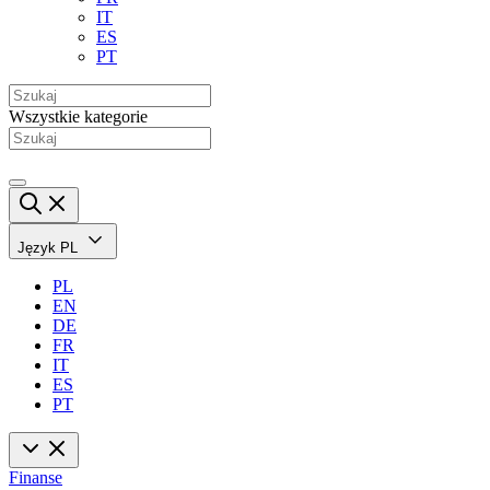
IT
ES
PT
Wszystkie kategorie
Język
PL
PL
EN
DE
FR
IT
ES
PT
Finanse