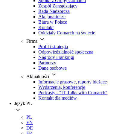
Spółki z Grupy Comarch
Zespół Zarządzający
Rada Nadzorcza
Akcjonariusze
Biura w Polsce
Kontakt
Oddziały Comarch na świecie
Firma
Profil i strategia
Odpowiedzialność społeczna
Nagrody i rankingi
Partnerzy
Dane osobowe
Aktualności
Informacje prasowe, raporty bieżące
Wydarzenia, konferencje
Podcasty - "IT Talks with Comarch"
Kontakt dla mediów
Język
PL
PL
EN
DE
FR