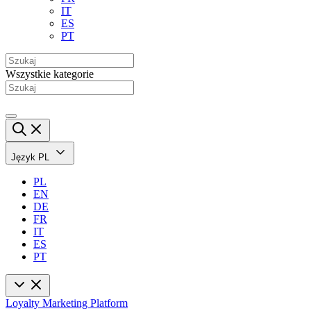
IT
ES
PT
Wszystkie kategorie
Język
PL
PL
EN
DE
FR
IT
ES
PT
Loyalty Marketing Platform