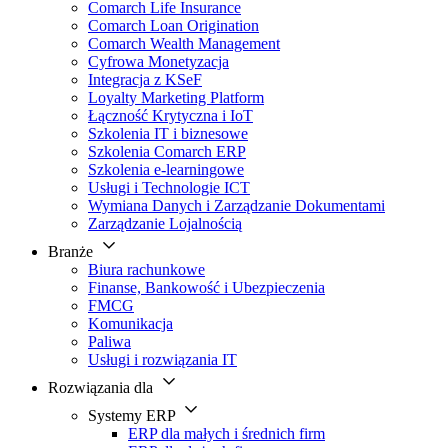
Comarch Life Insurance
Comarch Loan Origination
Comarch Wealth Management
Cyfrowa Monetyzacja
Integracja z KSeF
Loyalty Marketing Platform
Łączność Krytyczna i IoT
Szkolenia IT i biznesowe
Szkolenia Comarch ERP
Szkolenia e-learningowe
Usługi i Technologie ICT
Wymiana Danych i Zarządzanie Dokumentami
Zarządzanie Lojalnością
Branże
Biura rachunkowe
Finanse, Bankowość i Ubezpieczenia
FMCG
Komunikacja
Paliwa
Usługi i rozwiązania IT
Rozwiązania dla
Systemy ERP
ERP dla małych i średnich firm