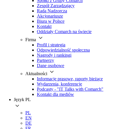
Spółki z Grupy Comarch
Zespół Zarządzający
Rada Nadzorcza
Akcjonariusze
Biura w Polsce
Kontakt
Oddziały Comarch na świecie
Firma
Profil i strategia
Odpowiedzialność społeczna
Nagrody i rankingi
Partnerzy
Dane osobowe
Aktualności
Informacje prasowe, raporty bieżące
Wydarzenia, konferencje
Podcasty - "IT Talks with Comarch"
Kontakt dla mediów
Język
PL
PL
EN
DE
FR