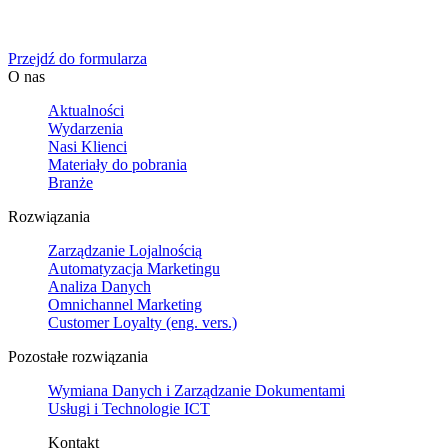
Określ swoje potrzeby biznesowe, a my zaoferujemy Ci dedykowane 
Przejdź do formularza
O nas
Aktualności
Wydarzenia
Nasi Klienci
Materiały do pobrania
Branże
Rozwiązania
Zarządzanie Lojalnością
Automatyzacja Marketingu
Analiza Danych
Omnichannel Marketing
Customer Loyalty (eng. vers.)
Pozostałe rozwiązania
Wymiana Danych i Zarządzanie Dokumentami
Usługi i Technologie ICT
Kontakt