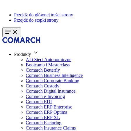
Przejdź do głównej treści strony
Przejdź do stopki strony
Produkty
AI i Sieci Autonomiczne
Bootcamp i Masterclass
Comarch Betterfly
Comarch Business Intelligence
Comarch Corporate Banking
Comarch Custody
Comarch Digital Insurance
Comarch e-Invoicing
Comarch EDI
Comarch ERP Enterprise
Comarch ERP Optima
Comarch ERP XL
Comarch Factoring
Comarch Insurance Claims