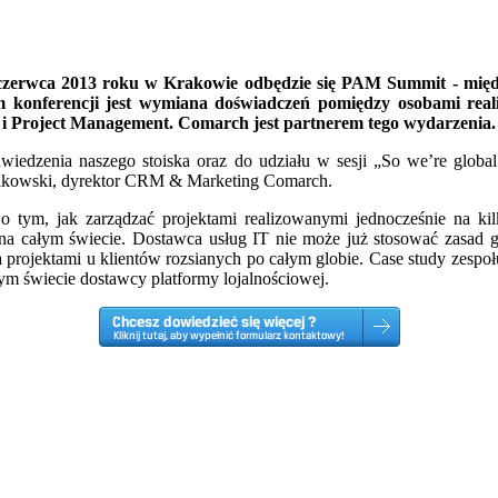
czerwca 2013 roku w Krakowie odbędzie się PAM Summit - mi
 konferencji jest wymiana doświadczeń pomiędzy osobami reali
s i Project Management. Comarch jest partnerem tego wydarzenia.
iedzenia naszego stoiska oraz do udziału w sesji „So we’re globa
likowski, dyrektor CRM & Marketing Comarch.
tym, jak zarządzać projektami realizowanymi jednocześnie na kil
 całym świecie. Dostawca usług IT nie może już stosować zasad gry 
a projektami u klientów rozsianych po całym globie. Case study zesp
łym świecie dostawcy platformy lojalnościowej.