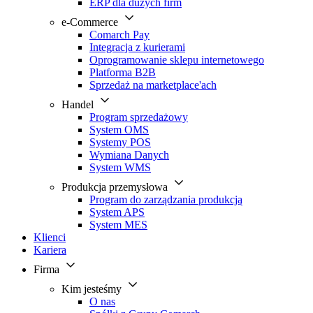
ERP dla dużych firm
e-Commerce
Comarch Pay
Integracja z kurierami
Oprogramowanie sklepu internetowego
Platforma B2B
Sprzedaż na marketplace'ach
Handel
Program sprzedażowy
System OMS
Systemy POS
Wymiana Danych
System WMS
Produkcja przemysłowa
Program do zarządzania produkcją
System APS
System MES
Klienci
Kariera
Firma
Kim jesteśmy
O nas