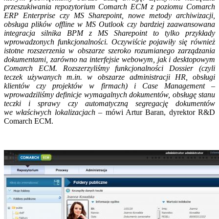
przeszukiwania repozytorium Comarch ECM z poziomu Comarch
ERP Enterprise czy MS Sharepoint, nowe metody archiwizacji,
obsługa plików offline w MS Outlook czy bardziej zaawansowana
integracja silnika BPM z MS Sharepoint to tylko przykłady
wprowadzonych funkcjonalności. Oczywiście pojawiły się również
istotne rozszerzenia w obszarze szeroko rozumianego zarządzania
dokumentami, zarówno na interfejsie webowym, jak i desktopowym
Comarch ECM. Rozszerzyliśmy funkcjonalności Dossier (czyli
teczek używanych m.in. w obszarze administracji HR, obsługi
klientów czy projektów w firmach) i Case Management –
wprowadziliśmy definicje wymagalnych dokumentów, obsługę stanu
teczki i sprawy czy automatyczną segregację dokumentów
we właściwych lokalizacjach
– mówi Artur Baran, dyrektor R&D
Comarch ECM.