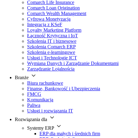
Comarch Life Insurance
Comarch Loan Origination
Comarch Wealth Management
Cyfrowa Monetyzacja
Integracja z KSeF
Loyalty Marketing Platform
Łączność Krytyczna i IoT
Szkolenia IT i biznesowe
Szkolenia Comarch ERP
Szkolenia e-learningowe
Usługi i Technologie ICT
Wymiana Danych i Zarządzanie Dokumentami
Zarządzanie Lojalnością
Branże
Biura rachunkowe
Finanse, Bankowość i Ubezpieczenia
FMCG
Komunikacja
Paliwa
Usługi i rozwiązania IT
Rozwiązania dla
Systemy ERP
ERP dla małych i średnich firm