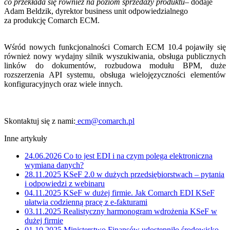
co przekłada się również na poziom sprzedaży produktu
– dodaje
Adam Beldzik, dyrektor business unit odpowiedzialnego
za produkcję Comarch ECM.
Wśród nowych funkcjonalności Comarch ECM 10.4 pojawiły się
również nowy wydajny silnik wyszukiwania, obsługa publicznych
linków do dokumentów, rozbudowa modułu BPM, duże
rozszerzenia API systemu, obsługa wielojęzyczności elementów
konfiguracyjnych oraz wiele innych.
Skontaktuj się z nami:
ecm@comarch.pl
Inne artykuły
24.06.2026
Co to jest EDI i na czym polega elektroniczna
wymiana danych?
28.11.2025
KSeF 2.0 w dużych przedsiębiorstwach – pytania
i odpowiedzi z webinaru
04.11.2025
KSeF w dużej firmie. Jak Comarch EDI KSeF
ułatwia codzienną pracę z e-fakturami
03.11.2025
Realistyczny harmonogram wdrożenia KSeF w
dużej firmie
01.10.2025
Ministerstwo Finansów udostępniło środowisko