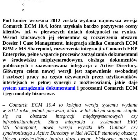
Pod koniec września 2012 została wydana najnowsza wersja
Comarch ECM 10.4, która uzyskała bardzo pozytywne oceny
klientów już w pierwszych dniach dostępności na rynku.
Wśród kluczowych jej elementów są rozszerzenia obszaru
Dossier i Case Management, integracja silnika Comarch ECM
BPM z MS Sharepoint, rozszerzenia integracji z Comarch ERP
Enterprise, pełne wsparcie procesów zarządzania dokumentami
w środowisku międzynarodowym, obsługa dokumentów
publicznych i zaawansowana integracja z Active Directory.
Głównym celem nowej wersji jest zapewnienie swobodnej
i szybszej pracy na często używanych przez użytkowników
interfejsach w pełnej synergii z możliwościami, jakie daje
system zarządzania dokumentami
i procesami Comarch ECM
i jego moduły biznesowe.
–
Comarch ECM 10.4 to kolejna wersja systemu wydana
w 2012 roku, jednak pierwsza, która w tak dużym stopniu skupiła
się na obszarze integracji międzysystemowych czy
infrastrukturalnych. Silna integracja z systemami ERP,
MS Sharepoint, nowa wersja wtyczki MS Outlook czy
synchronizacja z Active Directory w idei AGDLP stanowią obszary,
którym poświęciliśmy bardzo dużą uwagę. Efektywne narzędzia