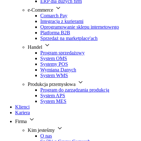
ERP dla dużych firm
e-Commerce
Comarch Pay
Integracja z kurierami
Oprogramowanie sklepu internetowego
Platforma B2B
Sprzedaż na marketplace'ach
Handel
Program sprzedażowy
System OMS
Systemy POS
Wymiana Danych
System WMS
Produkcja przemysłowa
Program do zarządzania produkcją
System APS
System MES
Klienci
Kariera
Firma
Kim jesteśmy
O nas