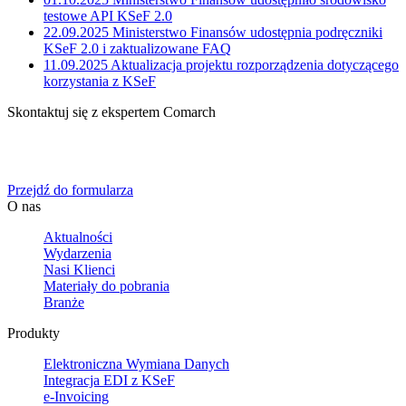
testowe API KSeF 2.0
22.09.2025
Ministerstwo Finansów udostępnia podręczniki
KSeF 2.0 i zaktualizowane FAQ
11.09.2025
Aktualizacja projektu rozporządzenia dotyczącego
korzystania z KSeF
Skontaktuj się z ekspertem Comarch
Określ swoje potrzeby biznesowe, a my zaoferujemy Ci
dedykowane rozwiązanie.
Przejdź do formularza
O nas
Aktualności
Wydarzenia
Nasi Klienci
Materiały do pobrania
Branże
Produkty
Elektroniczna Wymiana Danych
Integracja EDI z KSeF
e-Invoicing