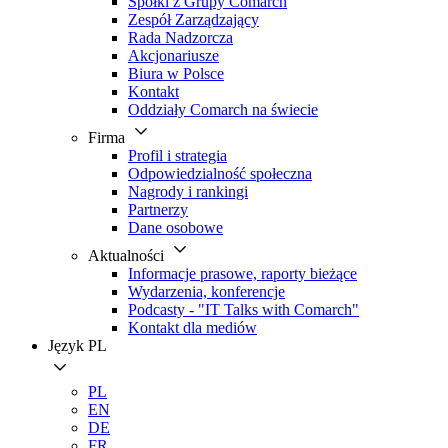
Spółki z Grupy Comarch
Zespół Zarządzający
Rada Nadzorcza
Akcjonariusze
Biura w Polsce
Kontakt
Oddziały Comarch na świecie
Firma
Profil i strategia
Odpowiedzialność społeczna
Nagrody i rankingi
Partnerzy
Dane osobowe
Aktualności
Informacje prasowe, raporty bieżące
Wydarzenia, konferencje
Podcasty - "IT Talks with Comarch"
Kontakt dla mediów
Język
PL
PL
EN
DE
FR