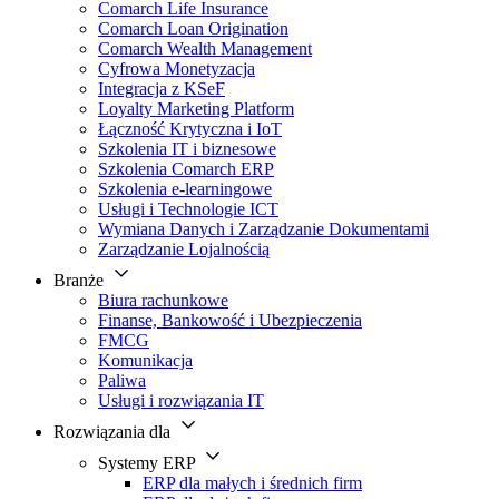
Comarch Life Insurance
Comarch Loan Origination
Comarch Wealth Management
Cyfrowa Monetyzacja
Integracja z KSeF
Loyalty Marketing Platform
Łączność Krytyczna i IoT
Szkolenia IT i biznesowe
Szkolenia Comarch ERP
Szkolenia e-learningowe
Usługi i Technologie ICT
Wymiana Danych i Zarządzanie Dokumentami
Zarządzanie Lojalnością
Branże
Biura rachunkowe
Finanse, Bankowość i Ubezpieczenia
FMCG
Komunikacja
Paliwa
Usługi i rozwiązania IT
Rozwiązania dla
Systemy ERP
ERP dla małych i średnich firm