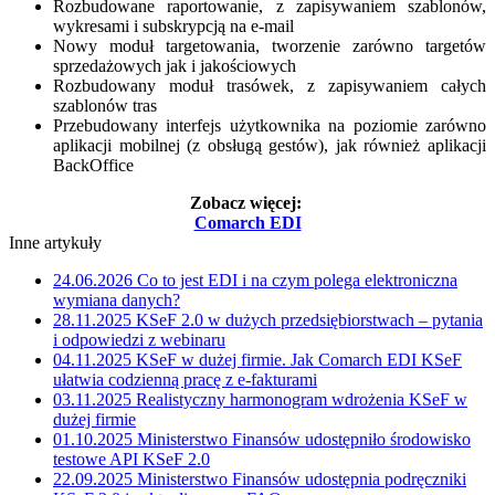
Rozbudowane raportowanie, z zapisywaniem szablonów,
wykresami i subskrypcją na e-mail
Nowy moduł targetowania, tworzenie zarówno targetów
sprzedażowych jak i jakościowych
Rozbudowany moduł trasówek, z zapisywaniem całych
szablonów tras
Przebudowany interfejs użytkownika na poziomie zarówno
aplikacji mobilnej (z obsługą gestów), jak również aplikacji
BackOffice
Zobacz więcej:
Comarch EDI
Inne artykuły
24.06.2026
Co to jest EDI i na czym polega elektroniczna
wymiana danych?
28.11.2025
KSeF 2.0 w dużych przedsiębiorstwach – pytania
i odpowiedzi z webinaru
04.11.2025
KSeF w dużej firmie. Jak Comarch EDI KSeF
ułatwia codzienną pracę z e-fakturami
03.11.2025
Realistyczny harmonogram wdrożenia KSeF w
dużej firmie
01.10.2025
Ministerstwo Finansów udostępniło środowisko
testowe API KSeF 2.0
22.09.2025
Ministerstwo Finansów udostępnia podręczniki