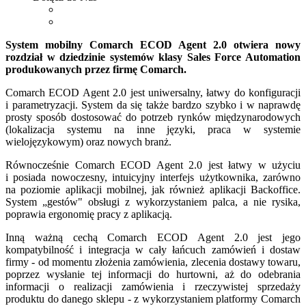
System mobilny Comarch ECOD Agent 2.0 otwiera nowy
rozdział w dziedzinie systemów klasy Sales Force Automation
produkowanych przez firmę Comarch.
Comarch ECOD Agent 2.0 jest uniwersalny, łatwy do konfiguracji
i parametryzacji. System da się także bardzo szybko i w naprawdę
prosty sposób dostosować do potrzeb rynków międzynarodowych
(lokalizacja systemu na inne języki, praca w systemie
wielojęzykowym) oraz nowych branż.
Równocześnie Comarch ECOD Agent 2.0 jest łatwy w użyciu
i posiada nowoczesny, intuicyjny interfejs użytkownika, zarówno
na poziomie aplikacji mobilnej, jak również aplikacji Backoffice.
System „gestów" obsługi z wykorzystaniem palca, a nie rysika,
poprawia ergonomię pracy z aplikacją.
Inną ważną cechą Comarch ECOD Agent 2.0 jest jego
kompatybilność i integracja w cały łańcuch zamówień i dostaw
firmy - od momentu złożenia zamówienia, zlecenia dostawy towaru,
poprzez wysłanie tej informacji do hurtowni, aż do odebrania
informacji o realizacji zamówienia i rzeczywistej sprzedaży
produktu do danego sklepu - z wykorzystaniem platformy Comarch