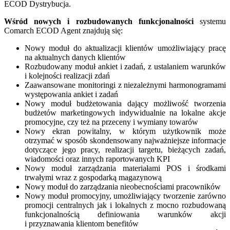
ECOD Dystrybucja.
Wśród nowych i rozbudowanych funkcjonalności
systemu
Comarch ECOD Agent znajdują się:
Nowy moduł do aktualizacji klientów umożliwiający pracę
na aktualnych danych klientów
Rozbudowany moduł ankiet i zadań, z ustalaniem warunków
i kolejności realizacji zdań
Zaawansowane monitoringi z niezależnymi harmonogramami
występowania ankiet i zadań
Nowy moduł budżetowania dający możliwość tworzenia
budżetów marketingowych indywidualnie na lokalne akcje
promocyjne, czy też na przeceny i wymiany towarów
Nowy ekran powitalny, w którym użytkownik może
otrzymać w sposób skondensowany najważniejsze informacje
dotyczące jego pracy, realizacji targetu, bieżących zadań,
wiadomości oraz innych raportowanych KPI
Nowy moduł zarządzania materiałami POS i środkami
trwałymi wraz z gospodarką magazynową
Nowy moduł do zarządzania nieobecnościami pracowników
Nowy moduł promocyjny, umożliwiający tworzenie zarówno
promocji centralnych jak i lokalnych z mocno rozbudowaną
funkcjonalnością definiowania warunków akcji
i przyznawania klientom benefitów