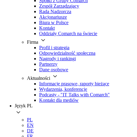
Spółki z Grupy Comarch
Zespół Zarządzający
Rada Nadzorcza
Akcjonariusze
Biura w Polsce
Kontakt
Oddziały Comarch na świecie
Firma
Profil i strategia
Odpowiedzialność społeczna
Nagrody i rankingi
Partnerzy
Dane osobowe
Aktualności
Informacje prasowe, raporty bieżące
Wydarzenia, konferencje
Podcasty - "IT Talks with Comarch"
Kontakt dla mediów
Język
PL
PL
EN
DE
FR