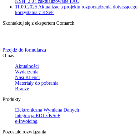
KSeF 2.0 i zaktualizowane FAQ
11.09.2025
Aktualizacja projektu rozporządzenia dotyczącego
korzystania z KSeF
Skontaktuj się z ekspertem Comarch
Określ swoje potrzeby biznesowe, a my zaoferujemy Ci
dedykowane rozwiązanie.
Przejdź do formularza
O nas
Aktualności
Wydarzenia
Nasi Klienci
Materiały do pobrania
Branże
Produkty
Elektroniczna Wymiana Danych
Integracja EDI z KSeF
e-Invoicing
Pozostałe rozwiązania