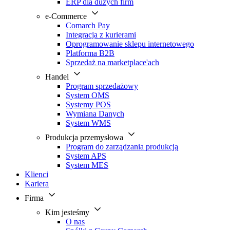
ERP dla dużych firm
e-Commerce
Comarch Pay
Integracja z kurierami
Oprogramowanie sklepu internetowego
Platforma B2B
Sprzedaż na marketplace'ach
Handel
Program sprzedażowy
System OMS
Systemy POS
Wymiana Danych
System WMS
Produkcja przemysłowa
Program do zarządzania produkcją
System APS
System MES
Klienci
Kariera
Firma
Kim jesteśmy
O nas