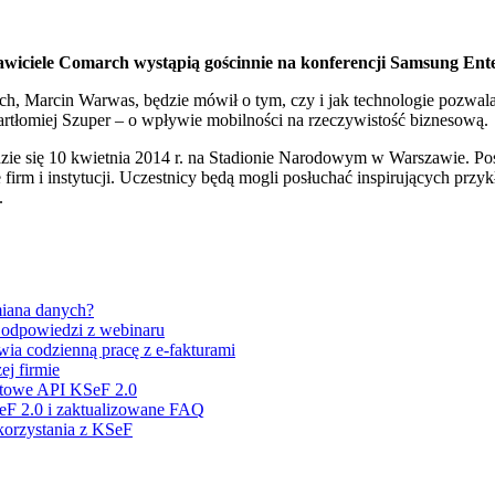
tawiciele Comarch wystąpią gościnnie na konferencji Samsung Ent
h, Marcin Warwas, będzie mówił o tym, czy i jak technologie pozwala
tłomiej Szuper – o wpływie mobilności na rzeczywistość biznesową.
zie się 10 kwietnia 2014 r. na Stadionie Narodowym w Warszawie. Po
firm i instytucji. Uczestnicy będą mogli posłuchać inspirujących prz
.
miana danych?
i odpowiedzi z webinaru
ia codzienną pracę z e-fakturami
j firmie
stowe API KSeF 2.0
eF 2.0 i zaktualizowane FAQ
 korzystania z KSeF