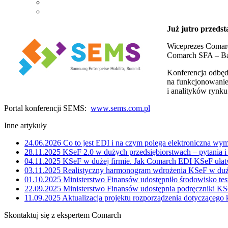
Już jutro przeds
Wiceprezes Comarc
Comarch SFA – Bar
Konferencja odbęd
na funkcjonowanie 
i analityków rynku
Portal konferencji SEMS:
www.sems.com.pl
Inne artykuły
24.06.2026
Co to jest EDI i na czym polega elektroniczna wy
28.11.2025
KSeF 2.0 w dużych przedsiębiorstwach – pytania 
04.11.2025
KSeF w dużej firmie. Jak Comarch EDI KSeF ułatw
03.11.2025
Realistyczny harmonogram wdrożenia KSeF w duże
01.10.2025
Ministerstwo Finansów udostępniło środowisko te
22.09.2025
Ministerstwo Finansów udostępnia podręczniki KS
11.09.2025
Aktualizacja projektu rozporządzenia dotyczącego
Skontaktuj się z ekspertem Comarch