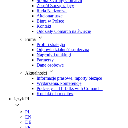
Spółki z Grupy Comarch
Zespół Zarządzający
Rada Nadzorcza
Akcjonariusze
Biura w Polsce
Kontakt
Oddziały Comarch na świecie
Firma
Profil i strategia
Odpowiedzialność społeczna
Nagrody i rankingi
Partnerzy
Dane osobowe
Aktualności
Informacje prasowe, raporty bieżące
Wydarzenia, konferencje
Podcasty - "IT Talks with Comarch"
Kontakt dla mediów
Język
PL
PL
EN
DE
FR