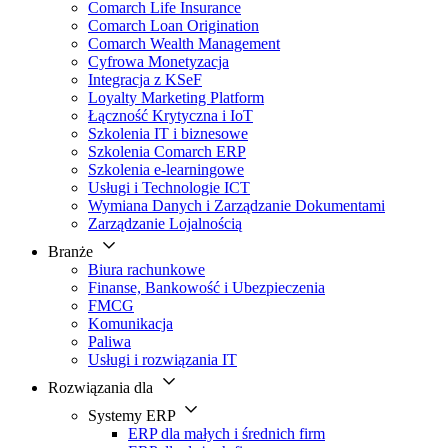
Comarch Life Insurance
Comarch Loan Origination
Comarch Wealth Management
Cyfrowa Monetyzacja
Integracja z KSeF
Loyalty Marketing Platform
Łączność Krytyczna i IoT
Szkolenia IT i biznesowe
Szkolenia Comarch ERP
Szkolenia e-learningowe
Usługi i Technologie ICT
Wymiana Danych i Zarządzanie Dokumentami
Zarządzanie Lojalnością
Branże
Biura rachunkowe
Finanse, Bankowość i Ubezpieczenia
FMCG
Komunikacja
Paliwa
Usługi i rozwiązania IT
Rozwiązania dla
Systemy ERP
ERP dla małych i średnich firm