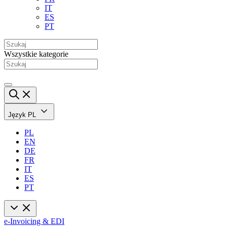
IT
ES
PT
Wszystkie kategorie
Język
PL
PL
EN
DE
FR
IT
ES
PT
e-Invoicing & EDI