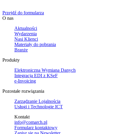
Określ swoje potrzeby biznesowe, a my zaoferujemy Ci dedykowane 
Przejdź do formularza
O nas
Aktualności
Wydarzenia
Nasi Klienci
Materiały do pobrania
Branże
Produkty
Elektroniczna Wymiana Danych
Integracja EDI z KSeF
e-Invoicing
Pozostałe rozwiązania
Zarządzanie Lojalnością
Usługi i Technologie ICT
Kontakt
info@comarch.pl
Formularz kontaktowy
Zapisz się na Newsletter