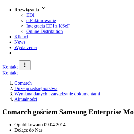
Rozwiązania
EDI
e-Fakturowanie
Integracja EDI z KSeF
Online Distribution
Klienci
News
Wydarzenia
Kontakt
Kontakt
Comarch
Duże przedsiębiorstwa
Wymiana danych i zarządzanie dokumentami
Aktualności
Comarch gościem Samsung Enterprise Mo
Opublikowano
09.04.2014
Dołącz do Nas