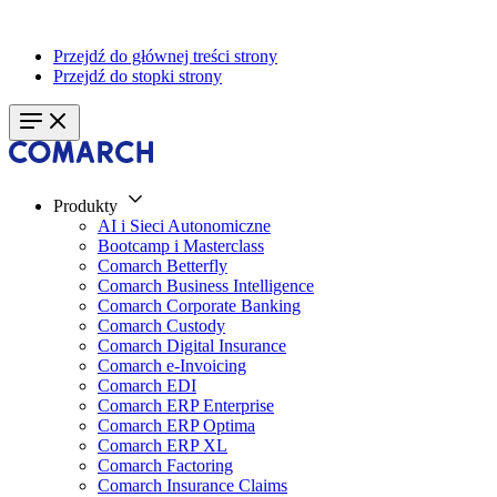
Przejdź do głównej treści strony
Przejdź do stopki strony
Produkty
AI i Sieci Autonomiczne
Bootcamp i Masterclass
Comarch Betterfly
Comarch Business Intelligence
Comarch Corporate Banking
Comarch Custody
Comarch Digital Insurance
Comarch e-Invoicing
Comarch EDI
Comarch ERP Enterprise
Comarch ERP Optima
Comarch ERP XL
Comarch Factoring
Comarch Insurance Claims