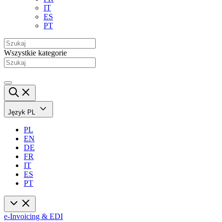
IT
ES
PT
Wszystkie kategorie
Język
PL
PL
EN
DE
FR
IT
ES
PT
e-Invoicing & EDI