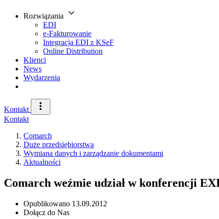
Rozwiązania
EDI
e-Fakturowanie
Integracja EDI z KSeF
Online Distribution
Klienci
News
Wydarzenia
Kontakt
Kontakt
Comarch
Duże przedsiębiorstwa
Wymiana danych i zarządzanie dokumentami
Aktualności
Comarch weźmie udział w konferencji E
Opublikowano
13.09.2012
Dołącz do Nas