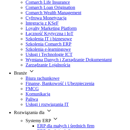
Comarch Life Insurance
Comarch Loan Origination
Comarch Wealth Management
Cyfrowa Monetyzacja
Integracja z KSeF
Loyalty Marketing Platform
Łączność Krytyczna i IoT
Szkolenia IT i biznesowe
Szkolenia Comarch ERP
Szkolenia e-learningowe
Usługi i Technologie ICT
Wymiana Danych i Zarządzanie Dokumentami
Zarządzanie Lojalnością
Branże
Biura rachunkowe
Finanse, Bankowość i Ubezpieczenia
FMCG
Komunikacja
Paliwa
Usługi i rozwiązania IT
Rozwiązania dla
Systemy ERP
ERP dla małych i średnich firm