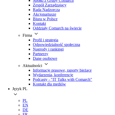
Spółki z Grupy Comarch
Zespół Zarządzający
Rada Nadzorcza
Akcjonariusze
Biura w Polsce
Kontakt
Oddziały Comarch na świecie
Firma
Profil i strategia
Odpowiedzialność społeczna
Nagrody i rankingi
Partnerzy
Dane osobowe
Aktualności
Informacje prasowe, raporty bieżące
Wydarzenia, konferencje
Podcasty - "IT Talks with Comarch"
Kontakt dla mediów
Język
PL
PL
EN
DE
FR