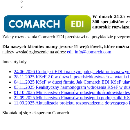
W dniach 24-25 wr
300 specjalistów z
autorskie rozwiąz
Zalety rozwiązania Comarch EDI przedstawi na przykładzie przeprowa
Dla naszych klientów mamy jeszcze 11 wejściówek, które można
należy wysłać zgłoszenie na adres:
edi_info@comarch.com
Inne artykuły
24.06.2026
Co to jest EDI i na czym polega elektroniczna wy
28.11.2025
KSeF 2.0 w dużych przedsiębiorstwach – pytania 
04.11.2025
KSeF w dużej firmie. Jak Comarch EDI KSeF ułatw
03.11.2025
Realistyczny harmonogram wdrożenia KSeF w duże
01.10.2025
Ministerstwo Finansów udostępniło środowisko te
22.09.2025
Ministerstwo Finansów udostępnia podręczniki KS
11.09.2025
Aktualizacja projektu rozporządzenia dotyczącego
Skontaktuj się z ekspertem Comarch
Określ swoje potrzeby biznesowe, a my zaoferujemy Ci dedykowane 