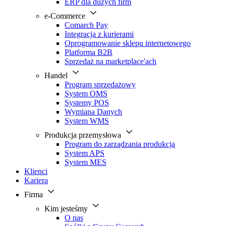
ERP dla dużych firm
e-Commerce
Comarch Pay
Integracja z kurierami
Oprogramowanie sklepu internetowego
Platforma B2B
Sprzedaż na marketplace'ach
Handel
Program sprzedażowy
System OMS
Systemy POS
Wymiana Danych
System WMS
Produkcja przemysłowa
Program do zarządzania produkcją
System APS
System MES
Klienci
Kariera
Firma
Kim jesteśmy
O nas