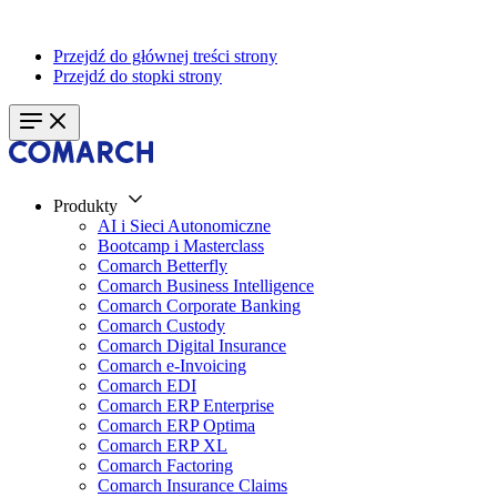
Przejdź do głównej treści strony
Przejdź do stopki strony
Produkty
AI i Sieci Autonomiczne
Bootcamp i Masterclass
Comarch Betterfly
Comarch Business Intelligence
Comarch Corporate Banking
Comarch Custody
Comarch Digital Insurance
Comarch e-Invoicing
Comarch EDI
Comarch ERP Enterprise
Comarch ERP Optima
Comarch ERP XL
Comarch Factoring
Comarch Insurance Claims