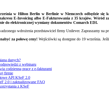
ześnia w Hilton Berlin w Berlinie w Niemczech odbędzie się 
 zakresu E-Invoicing albo E-Fakturowania z 35 krajów. Wśród za
anie do elektronicznej wymiany dokumentów Comarch EDI.
dzonego wdrożenia przedstawiciel firmy Unilever. Zapraszamy na prez
 nabyć za połowę ceny!
Wejściówki są dostępne do 19 września. Jeśl
miana danych?
i odpowiedzi z webinaru
ia codzienną pracę z e-fakturami
j firmie
stowe API KSeF 2.0
eF 2.0 i zaktualizowane FAQ
 korzystania z KSeF
rozwiązanie.