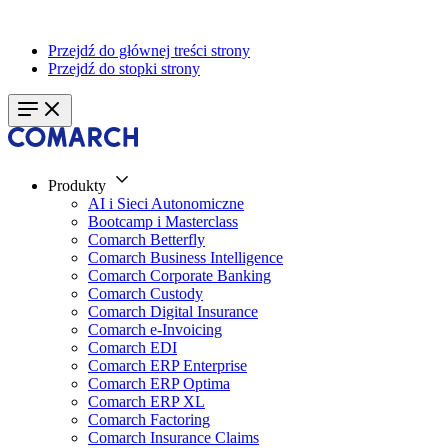
Przejdź do głównej treści strony
Przejdź do stopki strony
Produkty
AI i Sieci Autonomiczne
Bootcamp i Masterclass
Comarch Betterfly
Comarch Business Intelligence
Comarch Corporate Banking
Comarch Custody
Comarch Digital Insurance
Comarch e-Invoicing
Comarch EDI
Comarch ERP Enterprise
Comarch ERP Optima
Comarch ERP XL
Comarch Factoring
Comarch Insurance Claims