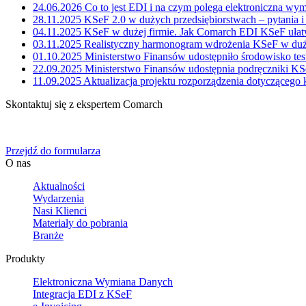
24.06.2026
Co to jest EDI i na czym polega elektroniczna wy
28.11.2025
KSeF 2.0 w dużych przedsiębiorstwach – pytania 
04.11.2025
KSeF w dużej firmie. Jak Comarch EDI KSeF ułatw
03.11.2025
Realistyczny harmonogram wdrożenia KSeF w duże
01.10.2025
Ministerstwo Finansów udostępniło środowisko te
22.09.2025
Ministerstwo Finansów udostępnia podręczniki KS
11.09.2025
Aktualizacja projektu rozporządzenia dotyczącego
Skontaktuj się z ekspertem Comarch
Określ swoje potrzeby biznesowe, a my zaoferujemy Ci dedykowane 
Przejdź do formularza
O nas
Aktualności
Wydarzenia
Nasi Klienci
Materiały do pobrania
Branże
Produkty
Elektroniczna Wymiana Danych
Integracja EDI z KSeF