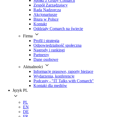
Spółki z Grupy Comarch
Zespół Zarządzający
Rada Nadzorcza
Akcjonariusze
Biura w Polsce
Kontakt
Oddziały Comarch na świecie
Firma
Profil i strategia
Odpowiedzialność społeczna
Nagrody i rankingi
Partnerzy
Dane osobowe
Aktualności
Informacje prasowe, raporty bieżące
Wydarzenia, konferencje
Podcasty - "IT Talks with Comarch"
Kontakt dla mediów
Język
PL
PL
EN
DE
FR