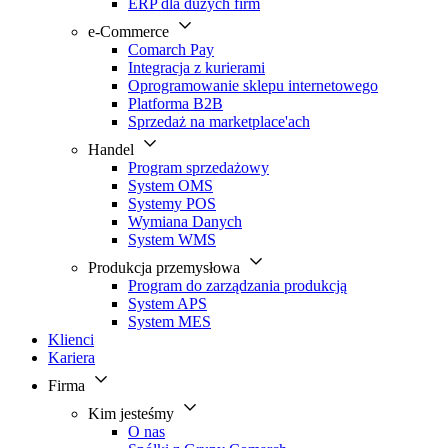
ERP dla dużych firm
e-Commerce
Comarch Pay
Integracja z kurierami
Oprogramowanie sklepu internetowego
Platforma B2B
Sprzedaż na marketplace'ach
Handel
Program sprzedażowy
System OMS
Systemy POS
Wymiana Danych
System WMS
Produkcja przemysłowa
Program do zarządzania produkcją
System APS
System MES
Klienci
Kariera
Firma
Kim jesteśmy
O nas