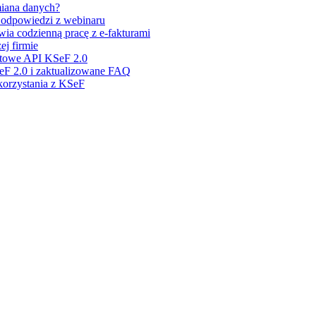
miana danych?
i odpowiedzi z webinaru
ia codzienną pracę z e-fakturami
j firmie
stowe API KSeF 2.0
eF 2.0 i zaktualizowane FAQ
 korzystania z KSeF
rozwiązanie.