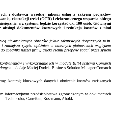
ch i dostawca wysokiej jakości usług z zakresu projektów
ia, ekstrakcji treści (OCR) i elektronicznego wsparcia obiegu
sięcznie, a z systemu będzie korzystać ok. 100 osób. Głównymi
ie obsługi dokumentów kosztowych i redukcja kosztów z nimi
g elektronicznych obrazów faktur zakupowych dotyczących m.in.
y i zmniejsza ryzyko opóźnień w należnych płatnościach względem
specyfiki naszej firmy, dzięki czemu przepływ zadań przez system
e kontrahentów i wykorzystanie ich w module BPM systemu Comarch
 danych
– dodaje Maciej Dudek, Business Solution Manager Comarch
my, kontrolę kluczowych danych i obniżenie kosztów związanych
łem informacyjnym przedsiębiorstwa zgromadzonym w dokumentach
in. Technicolor, Carrefour, Rossmann, Ahold.