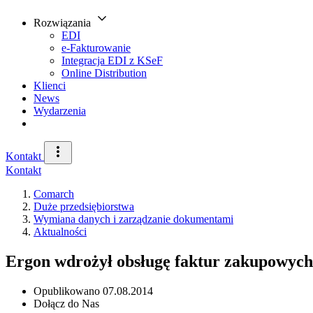
Rozwiązania
EDI
e-Fakturowanie
Integracja EDI z KSeF
Online Distribution
Klienci
News
Wydarzenia
Kontakt
Kontakt
Comarch
Duże przedsiębiorstwa
Wymiana danych i zarządzanie dokumentami
Aktualności
Ergon wdrożył obsługę faktur zakupowy
Opublikowano
07.08.2014
Dołącz do Nas