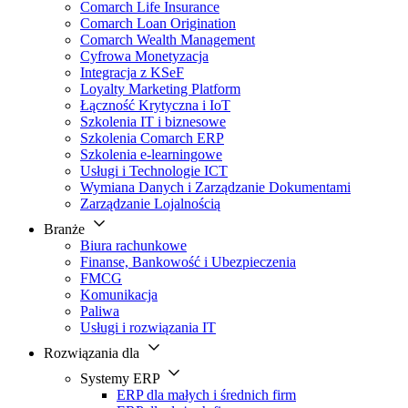
Comarch Life Insurance
Comarch Loan Origination
Comarch Wealth Management
Cyfrowa Monetyzacja
Integracja z KSeF
Loyalty Marketing Platform
Łączność Krytyczna i IoT
Szkolenia IT i biznesowe
Szkolenia Comarch ERP
Szkolenia e-learningowe
Usługi i Technologie ICT
Wymiana Danych i Zarządzanie Dokumentami
Zarządzanie Lojalnością
Branże
Biura rachunkowe
Finanse, Bankowość i Ubezpieczenia
FMCG
Komunikacja
Paliwa
Usługi i rozwiązania IT
Rozwiązania dla
Systemy ERP
ERP dla małych i średnich firm