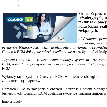
Firma Ergon, mi
inżynieryjnych, 
faktur zakupowyc
korzyściami rea
związanych.
-
W ramach przepr
transportu, magaz
partnerów biznesowych. Ważnym elementem w ramach wprowadzanych 
Comarch ECM dokładnie odzwierciedla nasze potrzeby
– mówi Małgo
-
System Comarch ECM został zintegrowany z systemem ERP Exact,
ECM, pozwala na przyspieszenie pracy dzięki jednemu interfejsowi, z
ECM.
Wykorzystanie systemu Comarch ECM w obszarze obsługi faktur 
z dokumentacją papierową.
Comarch ECM to narzędzie z obszaru Enterprise Content Manage
biznesowych. Comarch ECM dostarcza swoje rozwiązania firmom w USA
Inne artykuły