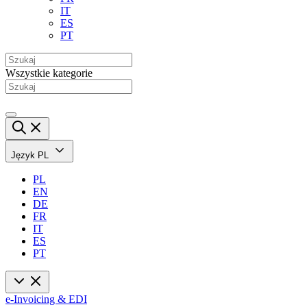
IT
ES
PT
Wszystkie kategorie
Język
PL
PL
EN
DE
FR
IT
ES
PT
e-Invoicing & EDI