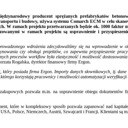
ędzynarodowy producent sprężanych prefabrykatów betonowy
transportu i budowy, używa systemu Comarch ECM w celu skanowan
h. W ramach projektu przetwarzanych będzie ok. 1000 faktur mie
lizowanymi w ramach projektu są usprawnienie i przyspieszen
owadzonego wdrożenia zdecydowaliśmy się na wprowadzenie w obie
ynowania czy obsługi projektów, co zapewnia przyspieszenie prac
procesów workflow była elastyczność i możliwość dostosowania do 
rzata Rogalska, dyrektor finansowy firmy Ergon.
 który posiada firma Ergon. Importy danych słownikowych, tj. dan
 którego korzystają pracownicy i możliwości automatyzacji weryfikacji
zakupowych pozwala m.in. na usprawnienie obiegu dokumentów fir
ment, które w kompleksowy sposób pozwala zapanować nad kapita
, Polsce, Niemczech, Austrii, Szwajcarii i Francji. Klientami są m.