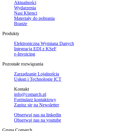
Aktualności
Wydarzenia
Nasi Klienci
Materiały do pobrania
Branże
Produkty
Elektroniczna Wymiana Danych
Integracja EDI z KSeF
e-Invoicing
Pozostałe rozwiązania
Zarządzanie Lojalnością
Usługi i Technologie ICT
Kontakt
info@comarch.pl
Formularz kontaktowy
Zapisz się na Newsletter
Obserwuj nas na
linkedin
Obserwuj nas na
youtube
Grupa Comarch