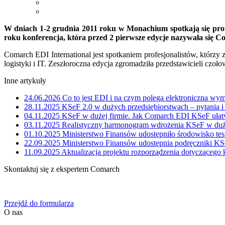
W dniach 1-2 grudnia 2011
roku w Monachium spotkają się profe
roku konferencja, która przed 2 pierwsze edycje nazywała się
Comarch EDI International jest spotkaniem profesjonalistów, któr
logistyki i IT. Zeszłoroczna edycja zgromadziła przedstawicieli czoł
Inne artykuły
24.06.2026
Co to jest EDI i na czym polega elektroniczna wy
28.11.2025
KSeF 2.0 w dużych przedsiębiorstwach – pytania 
04.11.2025
KSeF w dużej firmie. Jak Comarch EDI KSeF ułatw
03.11.2025
Realistyczny harmonogram wdrożenia KSeF w duże
01.10.2025
Ministerstwo Finansów udostępniło środowisko te
22.09.2025
Ministerstwo Finansów udostępnia podręczniki KS
11.09.2025
Aktualizacja projektu rozporządzenia dotyczącego
Skontaktuj się z ekspertem Comarch
Określ swoje potrzeby biznesowe, a my zaoferujemy Ci dedykowane 
Przejdź do formularza
O nas