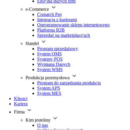
ERP dla dużych firm
e-Commerce
Comarch Pay
Integracja z kurierami
Oprogramowanie sklepu internetowego
Platforma B2B
Sprzedaż na marketplace'ach
Handel
Program sprzedażowy
System OMS
Systemy POS
Wymiana Danych
System WMS
Produkcja przemysłowa
Program do zarządzania produkcją
System APS
System MES
Klienci
Kariera
Firma
Kim jesteśmy
O nas