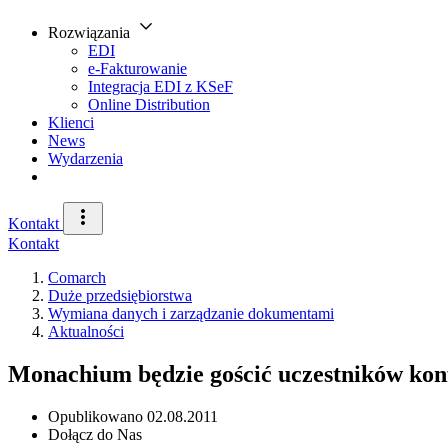
Rozwiązania
EDI
e-Fakturowanie
Integracja EDI z KSeF
Online Distribution
Klienci
News
Wydarzenia
Kontakt
Kontakt
Comarch
Duże przedsiębiorstwa
Wymiana danych i zarządzanie dokumentami
Aktualności
Monachium będzie gościć uczestników kon
Opublikowano
02.08.2011
Dołącz do Nas