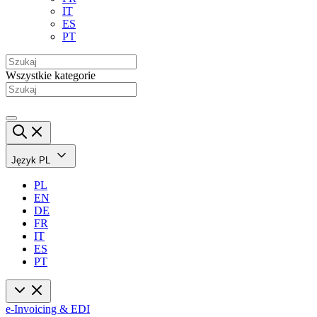
IT
ES
PT
Wszystkie kategorie
Język
PL
PL
EN
DE
FR
IT
ES
PT
e-Invoicing & EDI