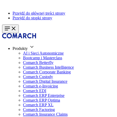
Przejdź do głównej treści strony
Przejdź do stopki strony
Produkty
AI i Sieci Autonomiczne
Bootcamp i Masterclass
Comarch Betterfly
Comarch Business Intelligence
Comarch Corporate Banking
Comarch Custody
Comarch Digital Insurance
Comarch e-Invoicing
Comarch EDI
Comarch ERP Enterprise
Comarch ERP Optima
Comarch ERP XL
Comarch Factoring
Comarch Insurance Claims