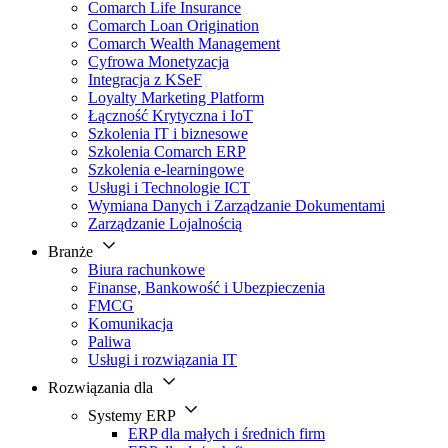
Comarch Life Insurance
Comarch Loan Origination
Comarch Wealth Management
Cyfrowa Monetyzacja
Integracja z KSeF
Loyalty Marketing Platform
Łączność Krytyczna i IoT
Szkolenia IT i biznesowe
Szkolenia Comarch ERP
Szkolenia e-learningowe
Usługi i Technologie ICT
Wymiana Danych i Zarządzanie Dokumentami
Zarządzanie Lojalnością
Branże
Biura rachunkowe
Finanse, Bankowość i Ubezpieczenia
FMCG
Komunikacja
Paliwa
Usługi i rozwiązania IT
Rozwiązania dla
Systemy ERP
ERP dla małych i średnich firm