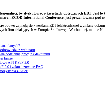
sjonaliści, by dyskutować o kwestiach dotyczących EDI. Jest to
 Comarch ECOD International Conference, jest prezentowana pod 
zy zawodowo zajmują się kwestiami EDI (elektronicznej wymiany dokum
owych firm działających w Europie Środkowej i Wschodniej, m.in. z Niemi
miana danych?
i odpowiedzi z webinaru
ia codzienną pracę z e-fakturami
j firmie
stowe API KSeF 2.0
eF 2.0 i zaktualizowane FAQ
 korzystania z KSeF
rozwiązanie.