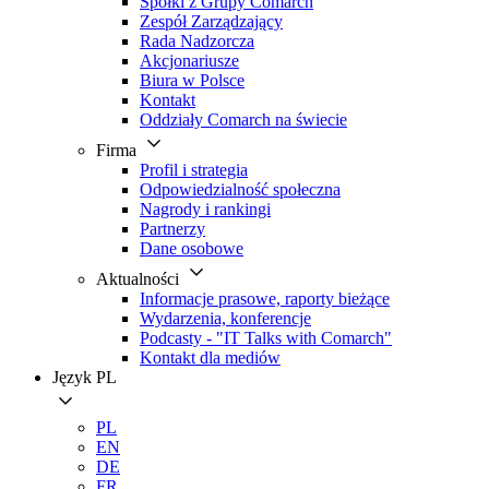
Spółki z Grupy Comarch
Zespół Zarządzający
Rada Nadzorcza
Akcjonariusze
Biura w Polsce
Kontakt
Oddziały Comarch na świecie
Firma
Profil i strategia
Odpowiedzialność społeczna
Nagrody i rankingi
Partnerzy
Dane osobowe
Aktualności
Informacje prasowe, raporty bieżące
Wydarzenia, konferencje
Podcasty - "IT Talks with Comarch"
Kontakt dla mediów
Język
PL
PL
EN
DE
FR