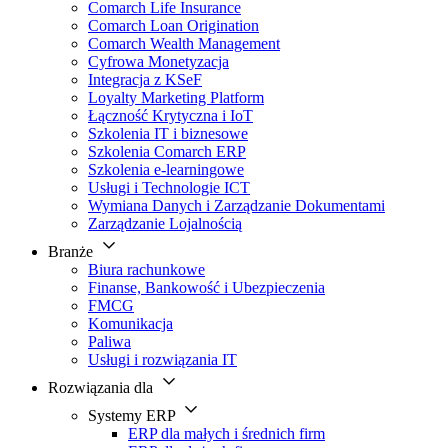
Comarch Life Insurance
Comarch Loan Origination
Comarch Wealth Management
Cyfrowa Monetyzacja
Integracja z KSeF
Loyalty Marketing Platform
Łączność Krytyczna i IoT
Szkolenia IT i biznesowe
Szkolenia Comarch ERP
Szkolenia e-learningowe
Usługi i Technologie ICT
Wymiana Danych i Zarządzanie Dokumentami
Zarządzanie Lojalnością
Branże
Biura rachunkowe
Finanse, Bankowość i Ubezpieczenia
FMCG
Komunikacja
Paliwa
Usługi i rozwiązania IT
Rozwiązania dla
Systemy ERP
ERP dla małych i średnich firm