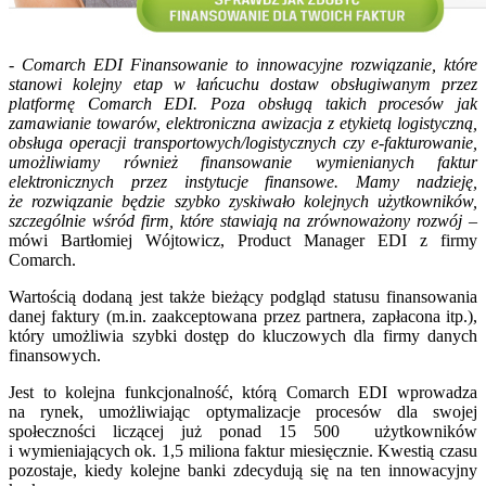
-
Comarch EDI Finansowanie to innowacyjne rozwiązanie, które
stanowi kolejny etap w łańcuchu dostaw obsługiwanym przez
platformę Comarch EDI. Poza obsługą takich procesów jak
zamawianie towarów, elektroniczna awizacja z etykietą logistyczną,
obsługa operacji transportowych/logistycznych czy e-fakturowanie,
umożliwiamy również finansowanie wymienianych faktur
elektronicznych przez instytucje finansowe. Mamy nadzieję,
że rozwiązanie będzie szybko zyskiwało kolejnych użytkowników,
szczególnie wśród firm, które stawiają na zrównoważony rozwój
–
mówi Bartłomiej Wójtowicz, Product Manager EDI z firmy
Comarch.
Wartością dodaną jest także bieżący podgląd statusu finansowania
danej faktury (m.in. zaakceptowana przez partnera, zapłacona itp.),
który umożliwia szybki dostęp do kluczowych dla firmy danych
finansowych.
Jest to kolejna funkcjonalność, którą Comarch EDI wprowadza
na rynek, umożliwiając optymalizacje procesów dla swojej
społeczności liczącej już ponad 15 500 użytkowników
i wymieniających ok. 1,5 miliona faktur miesięcznie. Kwestią czasu
pozostaje, kiedy kolejne banki zdecydują się na ten innowacyjny