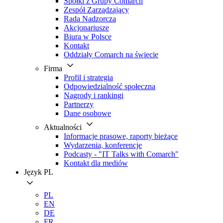
Spółki z Grupy Comarch
Zespół Zarządzający
Rada Nadzorcza
Akcjonariusze
Biura w Polsce
Kontakt
Oddziały Comarch na świecie
Firma
Profil i strategia
Odpowiedzialność społeczna
Nagrody i rankingi
Partnerzy
Dane osobowe
Aktualności
Informacje prasowe, raporty bieżące
Wydarzenia, konferencje
Podcasty - "IT Talks with Comarch"
Kontakt dla mediów
Język
PL
PL
EN
DE
FR