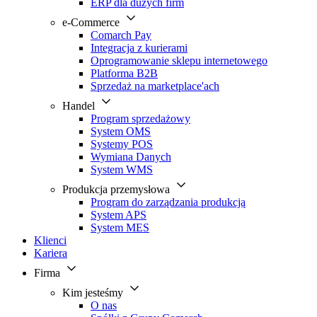
ERP dla dużych firm
e-Commerce
Comarch Pay
Integracja z kurierami
Oprogramowanie sklepu internetowego
Platforma B2B
Sprzedaż na marketplace'ach
Handel
Program sprzedażowy
System OMS
Systemy POS
Wymiana Danych
System WMS
Produkcja przemysłowa
Program do zarządzania produkcją
System APS
System MES
Klienci
Kariera
Firma
Kim jesteśmy
O nas