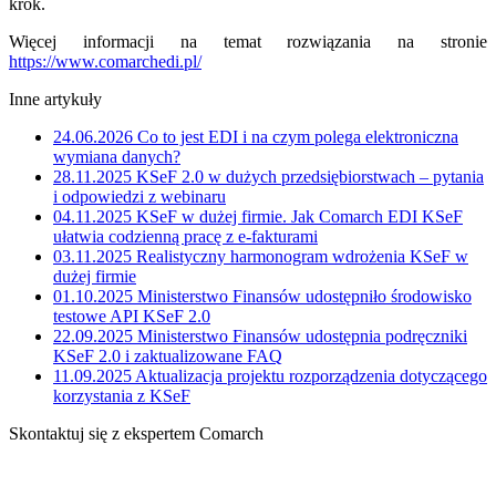
krok.
Więcej informacji na temat rozwiązania na stronie
https://www.comarchedi.pl/
Inne artykuły
24.06.2026
Co to jest EDI i na czym polega elektroniczna
wymiana danych?
28.11.2025
KSeF 2.0 w dużych przedsiębiorstwach – pytania
i odpowiedzi z webinaru
04.11.2025
KSeF w dużej firmie. Jak Comarch EDI KSeF
ułatwia codzienną pracę z e-fakturami
03.11.2025
Realistyczny harmonogram wdrożenia KSeF w
dużej firmie
01.10.2025
Ministerstwo Finansów udostępniło środowisko
testowe API KSeF 2.0
22.09.2025
Ministerstwo Finansów udostępnia podręczniki
KSeF 2.0 i zaktualizowane FAQ
11.09.2025
Aktualizacja projektu rozporządzenia dotyczącego
korzystania z KSeF
Skontaktuj się z ekspertem Comarch
Określ swoje potrzeby biznesowe, a my zaoferujemy Ci
dedykowane rozwiązanie.