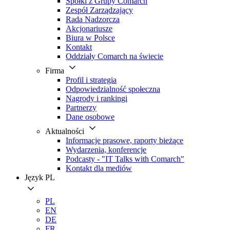
Spółki z Grupy Comarch
Zespół Zarządzający
Rada Nadzorcza
Akcjonariusze
Biura w Polsce
Kontakt
Oddziały Comarch na świecie
Firma
Profil i strategia
Odpowiedzialność społeczna
Nagrody i rankingi
Partnerzy
Dane osobowe
Aktualności
Informacje prasowe, raporty bieżące
Wydarzenia, konferencje
Podcasty - "IT Talks with Comarch"
Kontakt dla mediów
Język
PL
PL
EN
DE
FR