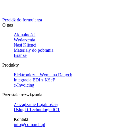
Określ swoje potrzeby biznesowe, a my zaoferujemy Ci
dedykowane rozwiązanie.
Przejdź do formularza
O nas
Aktualności
Wydarzenia
Nasi Klienci
Materiały do pobrania
Branże
Produkty
Elektroniczna Wymiana Danych
Integracja EDI z KSeF
e-Invoicing
Pozostałe rozwiązania
Zarządzanie Lojalnością
Usługi i Technologie ICT
Kontakt
info@comarch.pl