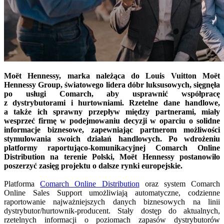
Moët Hennessy, marka należąca do Louis Vuitton Moët
Hennessy Group, światowego lidera dóbr luksusowych, sięgnęła
po usługi Comarch, aby usprawnić współpracę
z dystrybutorami i hurtowniami. Rzetelne dane handlowe,
a także ich sprawny przepływ między partnerami, miały
wesprzeć firmę w podejmowaniu decyzji w oparciu o solidne
informacje biznesowe, zapewniając partnerom możliwości
stymulowania swoich działań handlowych. Po wdrożeniu
platformy raportująco-komunikacyjnej Comarch Online
Distribution na terenie Polski, Moët Hennessy postanowiło
poszerzyć zasięg projektu o dalsze rynki europejskie.
Platforma
Comarch Online Distribution
oraz system Comarch
Online Sales Support umożliwiają automatyczne, codzienne
raportowanie najważniejszych danych biznesowych na linii
dystrybutor/hurtownik-producent. Stały dostęp do aktualnych,
rzetelnych informacji o poziomach zapasów dystrybutorów