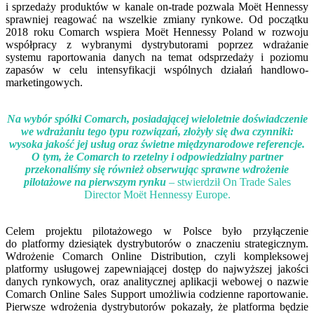
i sprzedaży produktów w kanale on-trade pozwala Moët Hennessy
sprawniej reagować na wszelkie zmiany rynkowe. Od początku
2018 roku Comarch wspiera Moët Hennessy Poland w rozwoju
współpracy z wybranymi dystrybutorami poprzez wdrażanie
systemu raportowania danych na temat odsprzedaży i poziomu
zapasów w celu intensyfikacji wspólnych działań handlowo-
marketingowych.
Na wybór spółki Comarch, posiadającej wieloletnie doświadczenie
we wdrażaniu tego typu rozwiązań, złożyły się dwa czynniki:
wysoka jakość jej usług oraz świetne międzynarodowe referencje.
O tym, że Comarch to rzetelny i odpowiedzialny partner
przekonaliśmy się również obserwując sprawne wdrożenie
pilotażowe na pierwszym rynku
– stwierdził On Trade Sales
Director Moët Hennessy Europe.
Celem projektu pilotażowego w Polsce było przyłączenie
do platformy dziesiątek dystrybutorów o znaczeniu strategicznym.
Wdrożenie Comarch Online Distribution, czyli kompleksowej
platformy usługowej zapewniającej dostęp do najwyższej jakości
danych rynkowych, oraz analitycznej aplikacji webowej o nazwie
Comarch Online Sales Support umożliwia codzienne raportowanie.
Pierwsze wdrożenia dystrybutorów pokazały, że platforma będzie