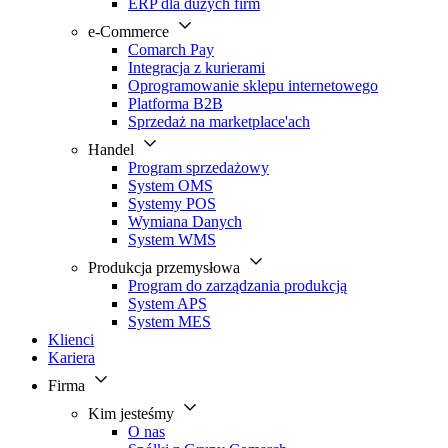
ERP dla dużych firm
e-Commerce
Comarch Pay
Integracja z kurierami
Oprogramowanie sklepu internetowego
Platforma B2B
Sprzedaż na marketplace'ach
Handel
Program sprzedażowy
System OMS
Systemy POS
Wymiana Danych
System WMS
Produkcja przemysłowa
Program do zarządzania produkcją
System APS
System MES
Klienci
Kariera
Firma
Kim jesteśmy
O nas