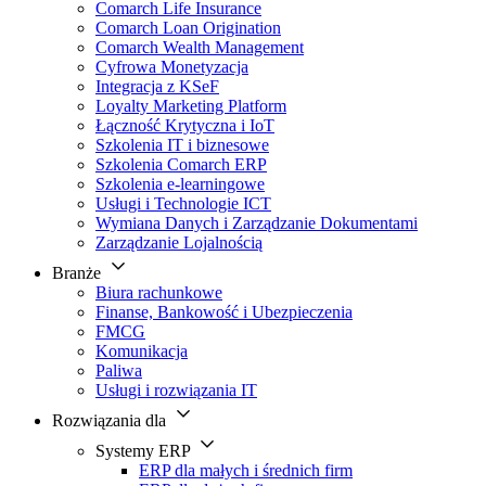
Comarch Life Insurance
Comarch Loan Origination
Comarch Wealth Management
Cyfrowa Monetyzacja
Integracja z KSeF
Loyalty Marketing Platform
Łączność Krytyczna i IoT
Szkolenia IT i biznesowe
Szkolenia Comarch ERP
Szkolenia e-learningowe
Usługi i Technologie ICT
Wymiana Danych i Zarządzanie Dokumentami
Zarządzanie Lojalnością
Branże
Biura rachunkowe
Finanse, Bankowość i Ubezpieczenia
FMCG
Komunikacja
Paliwa
Usługi i rozwiązania IT
Rozwiązania dla
Systemy ERP
ERP dla małych i średnich firm