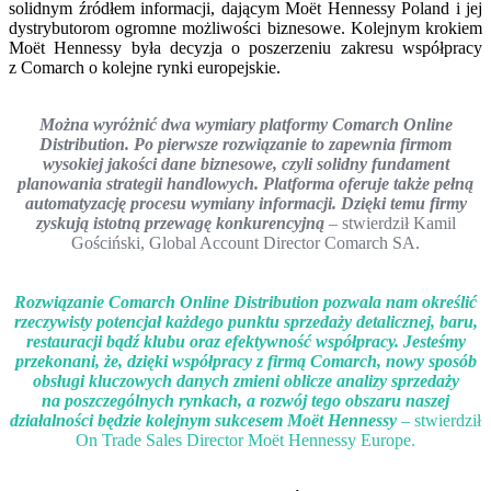
solidnym źródłem informacji, dającym Moët Hennessy Poland i jej
dystrybutorom ogromne możliwości biznesowe. Kolejnym krokiem
Moët Hennessy była decyzja o poszerzeniu zakresu współpracy
z Comarch o kolejne rynki europejskie.
Można wyróżnić dwa wymiary platformy Comarch Online
Distribution. Po pierwsze rozwiązanie to zapewnia firmom
wysokiej jakości dane biznesowe, czyli solidny fundament
planowania strategii handlowych. Platforma oferuje także pełną
automatyzację procesu wymiany informacji. Dzięki temu firmy
zyskują istotną przewagę konkurencyjną
–
stwierdził Kamil
Gościński, Global Account Director Comarch SA.
Rozwiązanie Comarch Online Distribution pozwala nam określić
rzeczywisty potencjał każdego punktu sprzedaży detalicznej, baru,
restauracji bądź klubu oraz efektywność współpracy. Jesteśmy
przekonani, że, dzięki współpracy z firmą Comarch, nowy sposób
obsługi kluczowych danych zmieni oblicze analizy sprzedaży
na poszczególnych rynkach, a rozwój tego obszaru naszej
działalności będzie kolejnym sukcesem Moët Hennessy
–
stwierdził
On Trade Sales Director Moët Hennessy Europe.