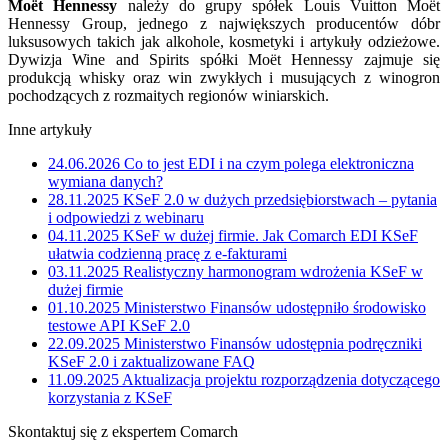
Moët Hennessy
należy do grupy spółek Louis Vuitton Moët
Hennessy Group, jednego z największych producentów dóbr
luksusowych takich jak alkohole, kosmetyki i artykuły odzieżowe.
Dywizja Wine and Spirits spółki Moët Hennessy zajmuje się
produkcją whisky oraz win zwykłych i musujących z winogron
pochodzących z rozmaitych regionów winiarskich.
Inne artykuły
24.06.2026
Co to jest EDI i na czym polega elektroniczna
wymiana danych?
28.11.2025
KSeF 2.0 w dużych przedsiębiorstwach – pytania
i odpowiedzi z webinaru
04.11.2025
KSeF w dużej firmie. Jak Comarch EDI KSeF
ułatwia codzienną pracę z e-fakturami
03.11.2025
Realistyczny harmonogram wdrożenia KSeF w
dużej firmie
01.10.2025
Ministerstwo Finansów udostępniło środowisko
testowe API KSeF 2.0
22.09.2025
Ministerstwo Finansów udostępnia podręczniki
KSeF 2.0 i zaktualizowane FAQ
11.09.2025
Aktualizacja projektu rozporządzenia dotyczącego
korzystania z KSeF
Skontaktuj się z ekspertem Comarch