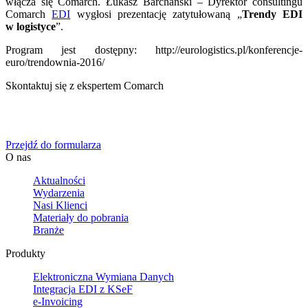
włącza się Comarch. Łukasz Barchański – Dyrektor consultingu
Comarch
EDI
wygłosi prezentację zatytułowaną „
Trendy EDI
w logistyce
”.
Program jest dostępny: http://eurologistics.pl/konferencje-
euro/trendownia-2016/
Skontaktuj się z ekspertem Comarch
Określ swoje potrzeby biznesowe, a my zaoferujemy Ci
dedykowane rozwiązanie.
Przejdź do formularza
O nas
Aktualności
Wydarzenia
Nasi Klienci
Materiały do pobrania
Branże
Produkty
Elektroniczna Wymiana Danych
Integracja EDI z KSeF
e-Invoicing