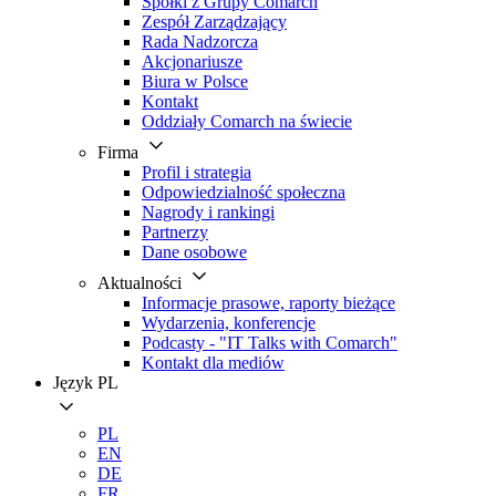
Spółki z Grupy Comarch
Zespół Zarządzający
Rada Nadzorcza
Akcjonariusze
Biura w Polsce
Kontakt
Oddziały Comarch na świecie
Firma
Profil i strategia
Odpowiedzialność społeczna
Nagrody i rankingi
Partnerzy
Dane osobowe
Aktualności
Informacje prasowe, raporty bieżące
Wydarzenia, konferencje
Podcasty - "IT Talks with Comarch"
Kontakt dla mediów
Język
PL
PL
EN
DE
FR