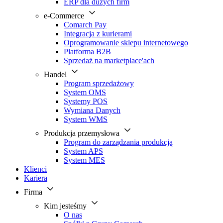
ERP dla dużych firm
e-Commerce
Comarch Pay
Integracja z kurierami
Oprogramowanie sklepu internetowego
Platforma B2B
Sprzedaż na marketplace'ach
Handel
Program sprzedażowy
System OMS
Systemy POS
Wymiana Danych
System WMS
Produkcja przemysłowa
Program do zarządzania produkcją
System APS
System MES
Klienci
Kariera
Firma
Kim jesteśmy
O nas