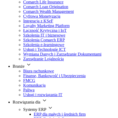
Comarch Life Insurance
Comarch Loan Origination
Comarch Wealth Management
Cyfrowa Monetyzacja
Integracja z KSeF
Loyalty Marketing Platform
Łączność Krytyczna i IoT
Szkolenia IT i biznesowe
Szkolenia Comarch ERP
Szkolenia e-learningowe
Usługi i Technologie ICT
Wymiana Danych i Zarządzanie Dokumentami
Zarządzanie Lojalnością
Branże
Biura rachunkowe
Finanse, Bankowość i Ubezpieczenia
FMCG
Komunikacja
Paliwa
Usługi i rozwiązania IT
Rozwiązania dla
Systemy ERP
ERP dla małych i średnich firm