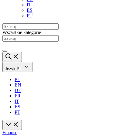
IT
ES
PT
Wszystkie kategorie
Język
PL
PL
EN
DE
FR
IT
ES
PT
Finanse