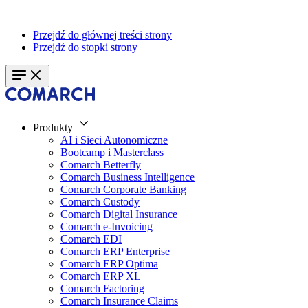
Przejdź do głównej treści strony
Przejdź do stopki strony
Produkty
AI i Sieci Autonomiczne
Bootcamp i Masterclass
Comarch Betterfly
Comarch Business Intelligence
Comarch Corporate Banking
Comarch Custody
Comarch Digital Insurance
Comarch e-Invoicing
Comarch EDI
Comarch ERP Enterprise
Comarch ERP Optima
Comarch ERP XL
Comarch Factoring
Comarch Insurance Claims