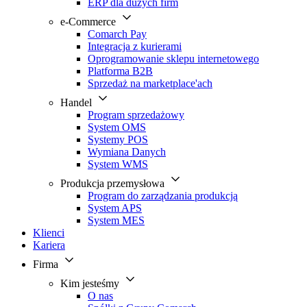
ERP dla dużych firm
e-Commerce
Comarch Pay
Integracja z kurierami
Oprogramowanie sklepu internetowego
Platforma B2B
Sprzedaż na marketplace'ach
Handel
Program sprzedażowy
System OMS
Systemy POS
Wymiana Danych
System WMS
Produkcja przemysłowa
Program do zarządzania produkcją
System APS
System MES
Klienci
Kariera
Firma
Kim jesteśmy
O nas