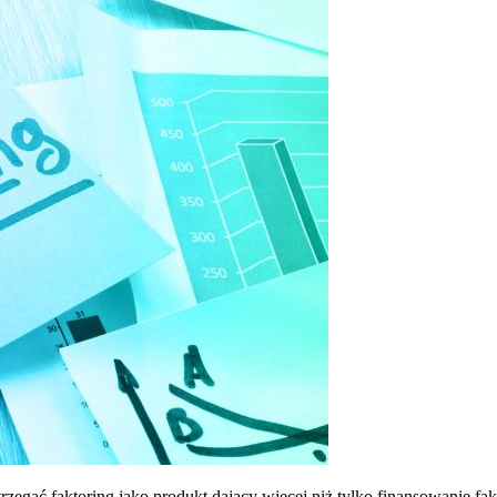
zegać faktoring jako produkt dający więcej niż tylko finansowanie fak