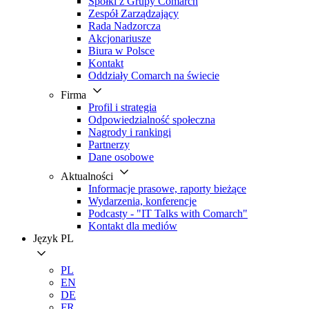
Spółki z Grupy Comarch
Zespół Zarządzający
Rada Nadzorcza
Akcjonariusze
Biura w Polsce
Kontakt
Oddziały Comarch na świecie
Firma
Profil i strategia
Odpowiedzialność społeczna
Nagrody i rankingi
Partnerzy
Dane osobowe
Aktualności
Informacje prasowe, raporty bieżące
Wydarzenia, konferencje
Podcasty - "IT Talks with Comarch"
Kontakt dla mediów
Język
PL
PL
EN
DE
FR