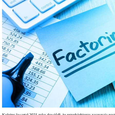
Kolejny kwartał 2021 roku dowiódł, że przedsiębiorcy zaczynają postr