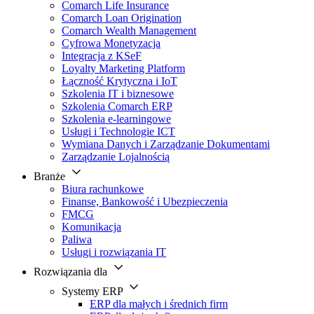
Comarch Life Insurance
Comarch Loan Origination
Comarch Wealth Management
Cyfrowa Monetyzacja
Integracja z KSeF
Loyalty Marketing Platform
Łączność Krytyczna i IoT
Szkolenia IT i biznesowe
Szkolenia Comarch ERP
Szkolenia e-learningowe
Usługi i Technologie ICT
Wymiana Danych i Zarządzanie Dokumentami
Zarządzanie Lojalnością
Branże
Biura rachunkowe
Finanse, Bankowość i Ubezpieczenia
FMCG
Komunikacja
Paliwa
Usługi i rozwiązania IT
Rozwiązania dla
Systemy ERP
ERP dla małych i średnich firm