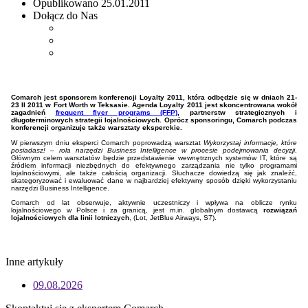
Opublikowano
25.01.2011
Dołącz do Nas
Comarch jest sponsorem konferencji Loyalty 2011, która odbędzie się w dniach 21-
23 II 2011 w Fort Worth w Teksasie. Agenda Loyalty 2011 jest skoncentrowana wokół
zagadnień
frequent flyer programs (FFP)
, partnerstw strategicznych i
długoterminowych strategii lojalnościowych. Oprócz sponsoringu, Comarch podczas
konferencji organizuje także warsztaty eksperckie.
W pierwszym dniu eksperci Comarch poprowadzą warsztat
Wykorzystaj informacje, które
posiadasz! – rola narzędzi Business Intelligence w procesie podejmowania decyzji
.
Głównym celem warsztatów będzie przedstawienie wewnętrznych systemów IT, które są
źródłem informacji niezbędnych do efektywnego zarządzania nie tylko programami
lojalnościowymi, ale także całością organizacji. Słuchacze dowiedzą się jak znaleźć,
skategoryzować i ewaluować dane w najbardziej efektywny sposób dzięki wykorzystaniu
narzędzi Business Intelligence.
Comarch od lat obserwuje, aktywnie uczestniczy i wpływa na oblicze rynku
lojalnościowego w Polsce i za granicą, jest m.in. globalnym dostawcą
rozwiązań
lojalnościowych dla linii lotniczych
, (Lot, JetBlue Airways, S7).
Inne artykuły
09.08.2026