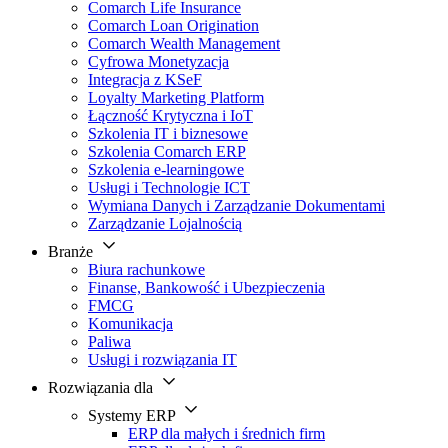
Comarch Life Insurance
Comarch Loan Origination
Comarch Wealth Management
Cyfrowa Monetyzacja
Integracja z KSeF
Loyalty Marketing Platform
Łączność Krytyczna i IoT
Szkolenia IT i biznesowe
Szkolenia Comarch ERP
Szkolenia e-learningowe
Usługi i Technologie ICT
Wymiana Danych i Zarządzanie Dokumentami
Zarządzanie Lojalnością
Branże
Biura rachunkowe
Finanse, Bankowość i Ubezpieczenia
FMCG
Komunikacja
Paliwa
Usługi i rozwiązania IT
Rozwiązania dla
Systemy ERP
ERP dla małych i średnich firm