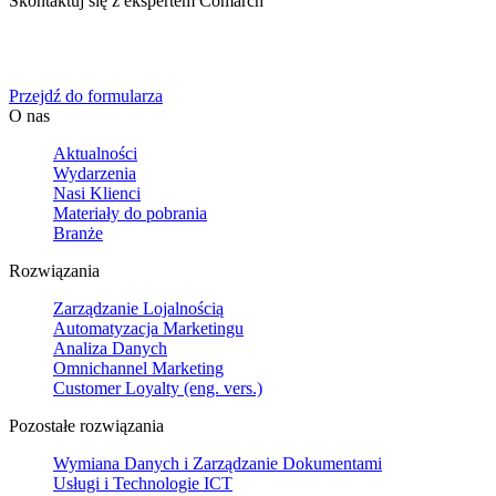
Skontaktuj się z ekspertem Comarch
Określ swoje potrzeby biznesowe, a my zaoferujemy Ci
dedykowane rozwiązanie.
Przejdź do formularza
O nas
Aktualności
Wydarzenia
Nasi Klienci
Materiały do pobrania
Branże
Rozwiązania
Zarządzanie Lojalnością
Automatyzacja Marketingu
Analiza Danych
Omnichannel Marketing
Customer Loyalty (eng. vers.)
Pozostałe rozwiązania
Wymiana Danych i Zarządzanie Dokumentami
Usługi i Technologie ICT