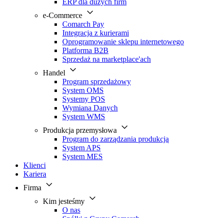
ERP dla dużych firm
e-Commerce
Comarch Pay
Integracja z kurierami
Oprogramowanie sklepu internetowego
Platforma B2B
Sprzedaż na marketplace'ach
Handel
Program sprzedażowy
System OMS
Systemy POS
Wymiana Danych
System WMS
Produkcja przemysłowa
Program do zarządzania produkcją
System APS
System MES
Klienci
Kariera
Firma
Kim jesteśmy
O nas