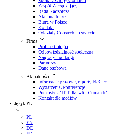
Spółki z Grupy Comarch
Zespół Zarządzający
Rada Nadzorcza
Akcjonariusze
Biura w Polsce
Kontakt
Oddziały Comarch na świecie
Firma
Profil i strategia
Odpowiedzialność społeczna
Nagrody i rankingi
Partnerzy
Dane osobowe
Aktualności
Informacje prasowe, raporty bieżące
Wydarzenia, konferencje
Podcasty - "IT Talks with Comarch"
Kontakt dla mediów
Język
PL
PL
EN
DE
FR