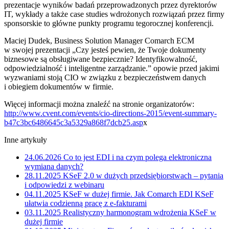
prezentacje wyników badań przeprowadzonych przez dyrektorów
IT, wykłady a także case studies wdrożonych rozwiązań przez firmy
sponsorskie to główne punkty programu tegorocznej konferencji.
Maciej Dudek, Business Solution Manager Comarch ECM
w swojej prezentacji „Czy jesteś pewien, że Twoje dokumenty
biznesowe są obsługiwane bezpiecznie? Identyfikowalność,
odpowiedzialność i inteligentne zarządzanie.” opowie przed jakimi
wyzwaniami stoją CIO w związku z bezpieczeństwem danych
i obiegiem dokumentów w firmie.
Więcej informacji można znaleźć na stronie organizatorów:
http://www.cvent.com/events/cio-directions-2015/event-summary-
b47c3bc6486645c3a5329a868f7dcb25.asp
x
Inne artykuły
24.06.2026
Co to jest EDI i na czym polega elektroniczna
wymiana danych?
28.11.2025
KSeF 2.0 w dużych przedsiębiorstwach – pytania
i odpowiedzi z webinaru
04.11.2025
KSeF w dużej firmie. Jak Comarch EDI KSeF
ułatwia codzienną pracę z e-fakturami
03.11.2025
Realistyczny harmonogram wdrożenia KSeF w
dużej firmie