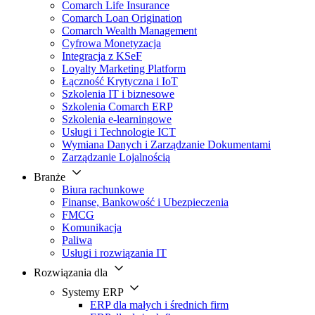
Comarch Life Insurance
Comarch Loan Origination
Comarch Wealth Management
Cyfrowa Monetyzacja
Integracja z KSeF
Loyalty Marketing Platform
Łączność Krytyczna i IoT
Szkolenia IT i biznesowe
Szkolenia Comarch ERP
Szkolenia e-learningowe
Usługi i Technologie ICT
Wymiana Danych i Zarządzanie Dokumentami
Zarządzanie Lojalnością
Branże
Biura rachunkowe
Finanse, Bankowość i Ubezpieczenia
FMCG
Komunikacja
Paliwa
Usługi i rozwiązania IT
Rozwiązania dla
Systemy ERP
ERP dla małych i średnich firm