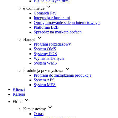
ERP dla dużych firm
e-Commerce
Comarch Pay
Integracja z kurierami
Oprogramowanie sklepu internetowego
Platforma B2B
Sprzedaż na marketplace'ach
Handel
Program sprzedażowy
System OMS
Systemy POS
Wymiana Danych
System WMS
Produkcja przemysłowa
Program do zarządzania produkcją
System APS
System MES
Klienci
Kariera
Firma
Kim jesteśmy
O nas