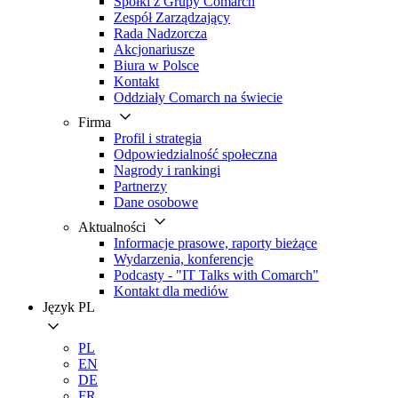
Spółki z Grupy Comarch
Zespół Zarządzający
Rada Nadzorcza
Akcjonariusze
Biura w Polsce
Kontakt
Oddziały Comarch na świecie
Firma
Profil i strategia
Odpowiedzialność społeczna
Nagrody i rankingi
Partnerzy
Dane osobowe
Aktualności
Informacje prasowe, raporty bieżące
Wydarzenia, konferencje
Podcasty - "IT Talks with Comarch"
Kontakt dla mediów
Język
PL
PL
EN
DE
FR