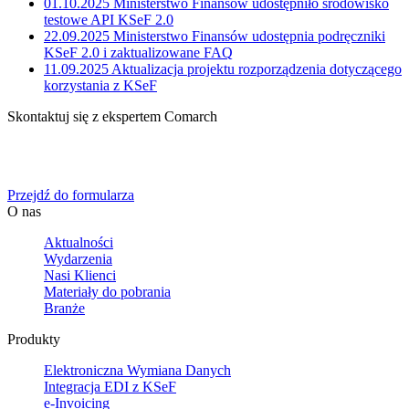
01.10.2025
Ministerstwo Finansów udostępniło środowisko
testowe API KSeF 2.0
22.09.2025
Ministerstwo Finansów udostępnia podręczniki
KSeF 2.0 i zaktualizowane FAQ
11.09.2025
Aktualizacja projektu rozporządzenia dotyczącego
korzystania z KSeF
Skontaktuj się z ekspertem Comarch
Określ swoje potrzeby biznesowe, a my zaoferujemy Ci
dedykowane rozwiązanie.
Przejdź do formularza
O nas
Aktualności
Wydarzenia
Nasi Klienci
Materiały do pobrania
Branże
Produkty
Elektroniczna Wymiana Danych
Integracja EDI z KSeF
e-Invoicing