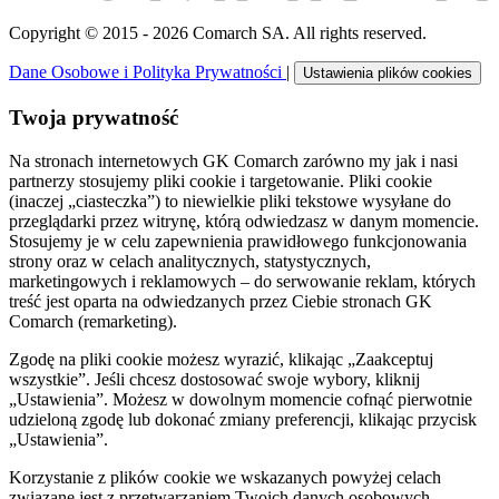
Copyright © 2015 - 2026 Comarch SA. All rights reserved.
Dane Osobowe i Polityka Prywatności
|
Ustawienia plików cookies
Twoja prywatność
Na stronach internetowych GK Comarch zarówno my jak i nasi
partnerzy stosujemy pliki cookie i targetowanie. Pliki cookie
(inaczej „ciasteczka”) to niewielkie pliki tekstowe wysyłane do
przeglądarki przez witrynę, którą odwiedzasz w danym momencie.
Stosujemy je w celu zapewnienia prawidłowego funkcjonowania
strony oraz w celach analitycznych, statystycznych,
marketingowych i reklamowych – do serwowanie reklam, których
treść jest oparta na odwiedzanych przez Ciebie stronach GK
Comarch (remarketing).
Zgodę na pliki cookie możesz wyrazić, klikając „Zaakceptuj
wszystkie”. Jeśli chcesz dostosować swoje wybory, kliknij
„Ustawienia”. Możesz w dowolnym momencie cofnąć pierwotnie
udzieloną zgodę lub dokonać zmiany preferencji, klikając przycisk
„Ustawienia”.
Korzystanie z plików cookie we wskazanych powyżej celach
związane jest z przetwarzaniem Twoich danych osobowych.