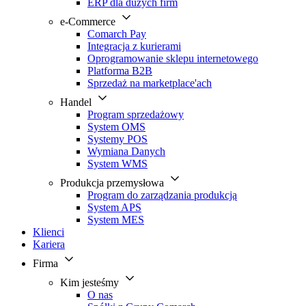
ERP dla dużych firm
e-Commerce
Comarch Pay
Integracja z kurierami
Oprogramowanie sklepu internetowego
Platforma B2B
Sprzedaż na marketplace'ach
Handel
Program sprzedażowy
System OMS
Systemy POS
Wymiana Danych
System WMS
Produkcja przemysłowa
Program do zarządzania produkcją
System APS
System MES
Klienci
Kariera
Firma
Kim jesteśmy
O nas