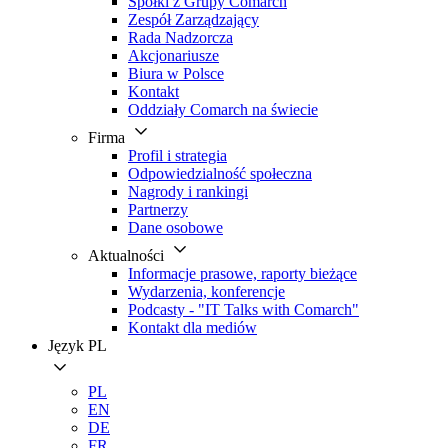
Spółki z Grupy Comarch
Zespół Zarządzający
Rada Nadzorcza
Akcjonariusze
Biura w Polsce
Kontakt
Oddziały Comarch na świecie
Firma
Profil i strategia
Odpowiedzialność społeczna
Nagrody i rankingi
Partnerzy
Dane osobowe
Aktualności
Informacje prasowe, raporty bieżące
Wydarzenia, konferencje
Podcasty - "IT Talks with Comarch"
Kontakt dla mediów
Język
PL
PL
EN
DE
FR