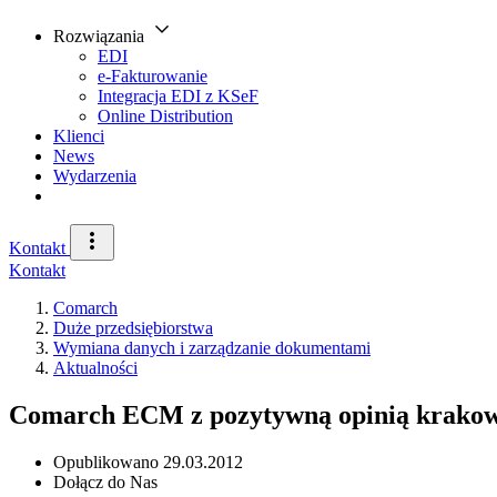
Rozwiązania
EDI
e-Fakturowanie
Integracja EDI z KSeF
Online Distribution
Klienci
News
Wydarzenia
Kontakt
Kontakt
Comarch
Duże przedsiębiorstwa
Wymiana danych i zarządzanie dokumentami
Aktualności
Comarch ECM z pozytywną opinią krakow
Opublikowano
29.03.2012
Dołącz do Nas