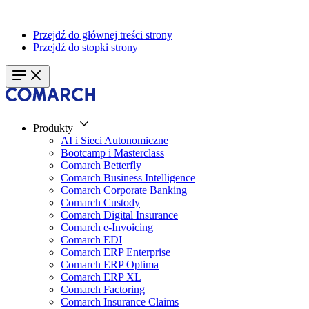
Przejdź do głównej treści strony
Przejdź do stopki strony
Produkty
AI i Sieci Autonomiczne
Bootcamp i Masterclass
Comarch Betterfly
Comarch Business Intelligence
Comarch Corporate Banking
Comarch Custody
Comarch Digital Insurance
Comarch e-Invoicing
Comarch EDI
Comarch ERP Enterprise
Comarch ERP Optima
Comarch ERP XL
Comarch Factoring
Comarch Insurance Claims