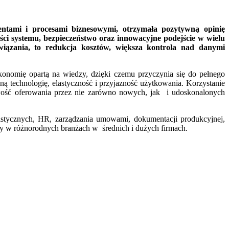
ami i procesami biznesowymi, otrzymała pozytywną opinię
ci systemu, bezpieczeństwo oraz innowacyjne podejście w wielu
wiązania, to redukcja kosztów, większa kontrola nad danymi
konomię opartą na wiedzy, dzięki czemu przyczynia się do pełnego
 technologię, elastyczność i przyjazność użytkowania. Korzystanie
iwość oferowania przez nie zarówno nowych, jak i udoskonalonych
tycznych, HR, zarządzania umowami, dokumentacji produkcyjnej,
any w różnorodnych branżach w średnich i dużych firmach.