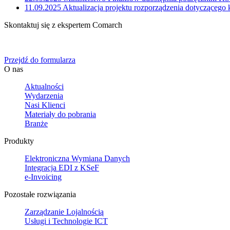
11.09.2025
Aktualizacja projektu rozporządzenia dotyczącego
Skontaktuj się z ekspertem Comarch
Określ swoje potrzeby biznesowe, a my zaoferujemy Ci dedykowane 
Przejdź do formularza
O nas
Aktualności
Wydarzenia
Nasi Klienci
Materiały do pobrania
Branże
Produkty
Elektroniczna Wymiana Danych
Integracja EDI z KSeF
e-Invoicing
Pozostałe rozwiązania
Zarządzanie Lojalnością
Usługi i Technologie ICT