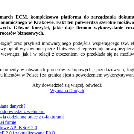
march ECM, kompleksowa platforma do zarządzania dokument
onomicznego w Krakowie. Fakt ten potwierdza szerokie możliwoś
owych. Główne korzyści
, jakie daje firmom wykorzystanie roz
procesów biznesowych.
ologię” oraz przykład innowacyjnego podejścia wspierającego tzw. e
g opinii wystawionej przez Uniwersytet reprezentuje nową bezpieczną
 wewnątrz, jak i w relacji z otoczeniem, co przekłada się na możl
okumenty w obszarach procesów zakupowych, sprzedażowych, logis
ny u klientów w Polsce i za granicą i jest z powodzeniem wykorzystyw
Aby dowiedzieć się więcej, odwiedź
Wymiana Danych
miana danych?
i odpowiedzi z webinaru
ia codzienną pracę z e-fakturami
j firmie
stowe API KSeF 2.0
eF 2.0 i zaktualizowane FAQ