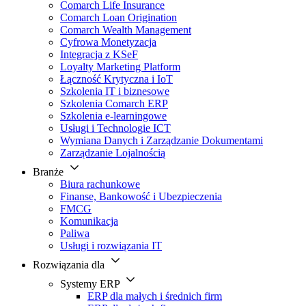
Comarch Life Insurance
Comarch Loan Origination
Comarch Wealth Management
Cyfrowa Monetyzacja
Integracja z KSeF
Loyalty Marketing Platform
Łączność Krytyczna i IoT
Szkolenia IT i biznesowe
Szkolenia Comarch ERP
Szkolenia e-learningowe
Usługi i Technologie ICT
Wymiana Danych i Zarządzanie Dokumentami
Zarządzanie Lojalnością
Branże
Biura rachunkowe
Finanse, Bankowość i Ubezpieczenia
FMCG
Komunikacja
Paliwa
Usługi i rozwiązania IT
Rozwiązania dla
Systemy ERP
ERP dla małych i średnich firm