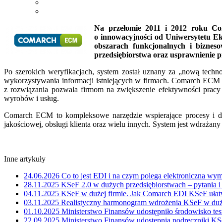
Na przełomie 2011 i 2012 roku Co
o innowacyjności od Uniwersytetu Ek
obszarach funkcjonalnych i biznes
przedsiębiorstwa oraz usprawnienie 
Po szerokich weryfikacjach, system został uznany za „nową techn
wykorzystywania informacji istniejących w firmach. Comarch ECM w
z rozwiązania pozwala firmom na zwiększenie efektywności pracy
wyrobów i usług.
Comarch ECM to kompleksowe narzędzie wspierające procesy i d
jakościowej, obsługi klienta oraz wielu innych. System jest wdraża
Inne artykuły
24.06.2026
Co to jest EDI i na czym polega elektroniczna wy
28.11.2025
KSeF 2.0 w dużych przedsiębiorstwach – pytania 
04.11.2025
KSeF w dużej firmie. Jak Comarch EDI KSeF ułatw
03.11.2025
Realistyczny harmonogram wdrożenia KSeF w duże
01.10.2025
Ministerstwo Finansów udostępniło środowisko te
22.09.2025
Ministerstwo Finansów udostępnia podręczniki KS