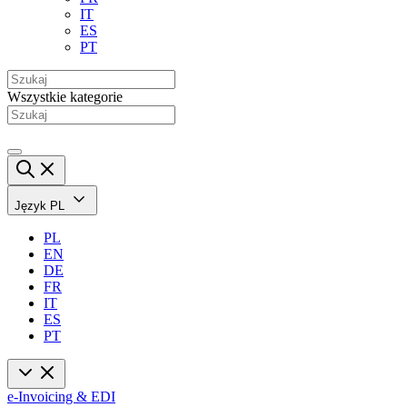
IT
ES
PT
Wszystkie kategorie
Język
PL
PL
EN
DE
FR
IT
ES
PT
e-Invoicing & EDI