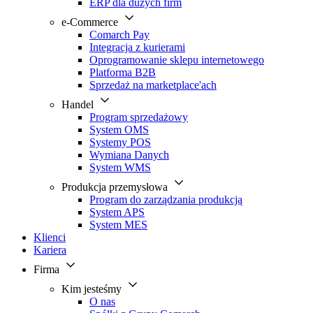
ERP dla dużych firm
e-Commerce
Comarch Pay
Integracja z kurierami
Oprogramowanie sklepu internetowego
Platforma B2B
Sprzedaż na marketplace'ach
Handel
Program sprzedażowy
System OMS
Systemy POS
Wymiana Danych
System WMS
Produkcja przemysłowa
Program do zarządzania produkcją
System APS
System MES
Klienci
Kariera
Firma
Kim jesteśmy
O nas