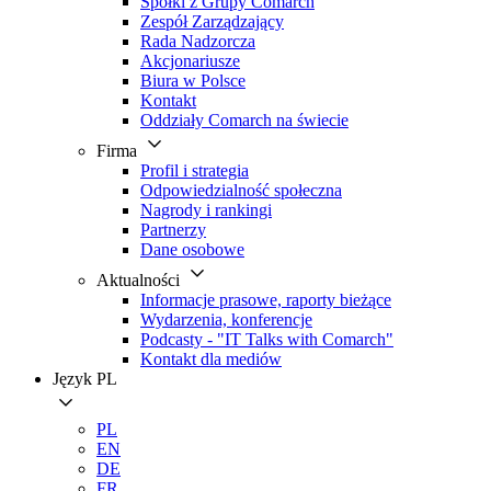
Spółki z Grupy Comarch
Zespół Zarządzający
Rada Nadzorcza
Akcjonariusze
Biura w Polsce
Kontakt
Oddziały Comarch na świecie
Firma
Profil i strategia
Odpowiedzialność społeczna
Nagrody i rankingi
Partnerzy
Dane osobowe
Aktualności
Informacje prasowe, raporty bieżące
Wydarzenia, konferencje
Podcasty - "IT Talks with Comarch"
Kontakt dla mediów
Język
PL
PL
EN
DE
FR