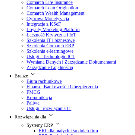
Comarch Life Insurance
Comarch Loan Origination
Comarch Wealth Management
Cyfrowa Monetyzacja
Integracja z KSeF
Loyalty Marketing Platform
Łączność Krytyczna i IoT
Szkolenia IT i biznesowe
Szkolenia Comarch ERP
Szkolenia e-learningowe
Usługi i Technologie ICT
Wymiana Danych i Zarządzanie Dokumentami
Zarządzanie Lojalnością
Branże
Biura rachunkowe
Finanse, Bankowość i Ubezpieczenia
FMCG
Komunikacja
Paliwa
Usługi i rozwiązania IT
Rozwiązania dla
Systemy ERP
ERP dla małych i średnich firm