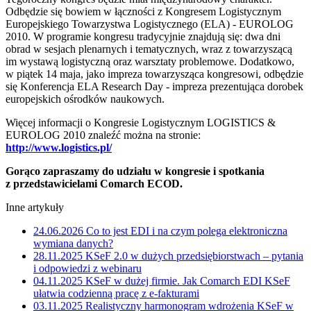
Odbędzie się bowiem w łączności z Kongresem Logistycznym
Europejskiego Towarzystwa Logistycznego (ELA) - EUROLOG
2010. W programie kongresu tradycyjnie znajdują się: dwa dni
obrad w sesjach plenarnych i tematycznych, wraz z towarzyszącą
im wystawą logistyczną oraz warsztaty problemowe. Dodatkowo,
w piątek 14 maja, jako impreza towarzysząca kongresowi, odbędzie
się Konferencja ELA Research Day - impreza prezentująca dorobek
europejskich ośrodków naukowych.
Więcej informacji o Kongresie Logistycznym LOGISTICS &
EUROLOG 2010 znaleźć można na stronie:
http://www.logistics.pl/
Gorąco zapraszamy do udziału w kongresie i spotkania
z przedstawicielami Comarch ECOD.
Inne artykuły
24.06.2026
Co to jest EDI i na czym polega elektroniczna
wymiana danych?
28.11.2025
KSeF 2.0 w dużych przedsiębiorstwach – pytania
i odpowiedzi z webinaru
04.11.2025
KSeF w dużej firmie. Jak Comarch EDI KSeF
ułatwia codzienną pracę z e-fakturami
03.11.2025
Realistyczny harmonogram wdrożenia KSeF w