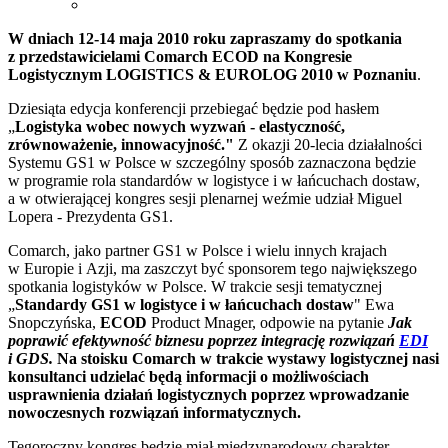
W dniach 12-14 maja 2010 roku zapraszamy do spotkania
z przedstawicielami
Comarch ECOD na Kongresie
Logistycznym LOGISTICS & EUROLOG 2010 w Poznaniu
.
Dziesiąta edycja konferencji przebiegać będzie pod hasłem
„
Logistyka wobec nowych wyzwań - elastyczność,
zrównoważenie, innowacyjność."
Z okazji 20-lecia działalności
Systemu GS1 w Polsce w szczególny sposób zaznaczona będzie
w programie rola standardów w logistyce i w łańcuchach dostaw,
a w otwierającej kongres sesji plenarnej weźmie udział Miguel
Lopera - Prezydenta GS1.
Comarch, jako partner GS1 w Polsce i wielu innych krajach
w Europie i Azji, ma zaszczyt być sponsorem tego największego
spotkania logistyków w Polsce. W trakcie sesji tematycznej
„
Standardy GS1 w logistyce i w łańcuchach dostaw
" Ewa
Snopczyńska,
ECOD
Product Mnager, odpowie na pytanie
Jak
poprawić efektywność biznesu poprzez integrację rozwiązań
EDI
i GDS.
Na stoisku Comarch w trakcie wystawy logistycznej nasi
konsultanci udzielać będą informacji o możliwościach
usprawnienia działań logistycznych poprzez wprowadzanie
nowoczesnych rozwiązań informatycznych.
Tegoroczny kongres będzie miał międzynarodowy charakter.