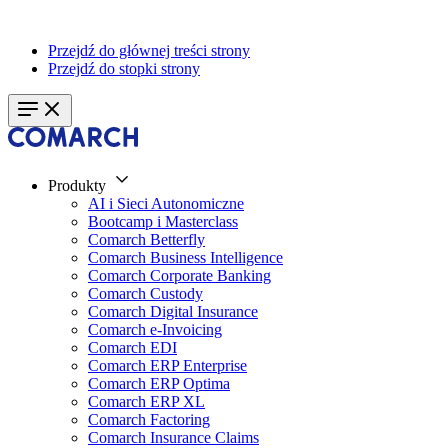
Przejdź do głównej treści strony
Przejdź do stopki strony
Produkty
AI i Sieci Autonomiczne
Bootcamp i Masterclass
Comarch Betterfly
Comarch Business Intelligence
Comarch Corporate Banking
Comarch Custody
Comarch Digital Insurance
Comarch e-Invoicing
Comarch EDI
Comarch ERP Enterprise
Comarch ERP Optima
Comarch ERP XL
Comarch Factoring
Comarch Insurance Claims