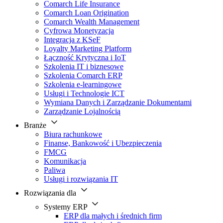
Comarch Life Insurance
Comarch Loan Origination
Comarch Wealth Management
Cyfrowa Monetyzacja
Integracja z KSeF
Loyalty Marketing Platform
Łączność Krytyczna i IoT
Szkolenia IT i biznesowe
Szkolenia Comarch ERP
Szkolenia e-learningowe
Usługi i Technologie ICT
Wymiana Danych i Zarządzanie Dokumentami
Zarządzanie Lojalnością
Branże
Biura rachunkowe
Finanse, Bankowość i Ubezpieczenia
FMCG
Komunikacja
Paliwa
Usługi i rozwiązania IT
Rozwiązania dla
Systemy ERP
ERP dla małych i średnich firm