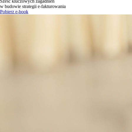
Sześć kluczowych zagadnień
w budowie strategii e-fakturowania
Pobierz e-book