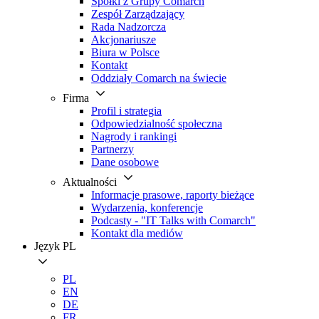
Spółki z Grupy Comarch
Zespół Zarządzający
Rada Nadzorcza
Akcjonariusze
Biura w Polsce
Kontakt
Oddziały Comarch na świecie
Firma
Profil i strategia
Odpowiedzialność społeczna
Nagrody i rankingi
Partnerzy
Dane osobowe
Aktualności
Informacje prasowe, raporty bieżące
Wydarzenia, konferencje
Podcasty - "IT Talks with Comarch"
Kontakt dla mediów
Język
PL
PL
EN
DE
FR