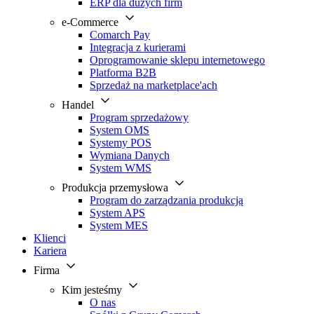
ERP dla dużych firm
e-Commerce
Comarch Pay
Integracja z kurierami
Oprogramowanie sklepu internetowego
Platforma B2B
Sprzedaż na marketplace'ach
Handel
Program sprzedażowy
System OMS
Systemy POS
Wymiana Danych
System WMS
Produkcja przemysłowa
Program do zarządzania produkcją
System APS
System MES
Klienci
Kariera
Firma
Kim jesteśmy
O nas