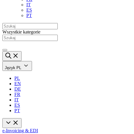
IT
ES
PT
Wszystkie kategorie
Język
PL
PL
EN
DE
FR
IT
ES
PT
e-Invoicing & EDI