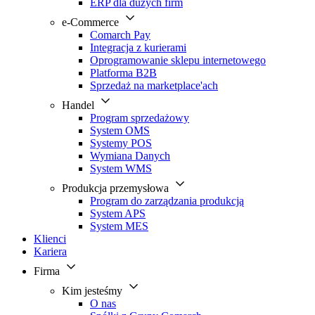
ERP dla dużych firm
e-Commerce
Comarch Pay
Integracja z kurierami
Oprogramowanie sklepu internetowego
Platforma B2B
Sprzedaż na marketplace'ach
Handel
Program sprzedażowy
System OMS
Systemy POS
Wymiana Danych
System WMS
Produkcja przemysłowa
Program do zarządzania produkcją
System APS
System MES
Klienci
Kariera
Firma
Kim jesteśmy
O nas