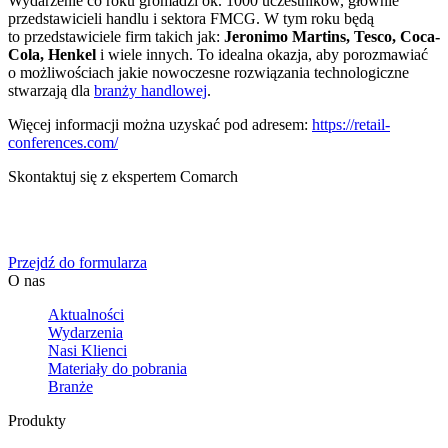
Wydarzenie co roku gromadzi ok. 1000 uczestników, głównie
przedstawicieli handlu i sektora FMCG. W tym roku będą
to przedstawiciele firm takich jak:
Jeronimo Martins, Tesco, Coca-
Cola, Henkel
i wiele innych. To idealna okazja, aby porozmawiać
o możliwościach jakie nowoczesne rozwiązania technologiczne
stwarzają dla
branży handlowej
.
Więcej informacji można uzyskać pod adresem:
https://retail-
conferences.com/
Skontaktuj się z ekspertem Comarch
Określ swoje potrzeby biznesowe, a my zaoferujemy Ci
dedykowane rozwiązanie.
Przejdź do formularza
O nas
Aktualności
Wydarzenia
Nasi Klienci
Materiały do pobrania
Branże
Produkty