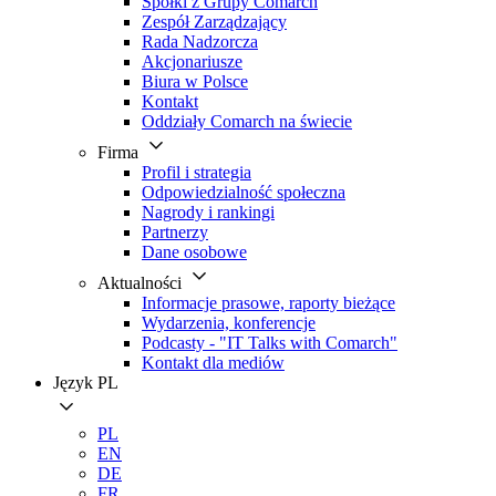
Spółki z Grupy Comarch
Zespół Zarządzający
Rada Nadzorcza
Akcjonariusze
Biura w Polsce
Kontakt
Oddziały Comarch na świecie
Firma
Profil i strategia
Odpowiedzialność społeczna
Nagrody i rankingi
Partnerzy
Dane osobowe
Aktualności
Informacje prasowe, raporty bieżące
Wydarzenia, konferencje
Podcasty - "IT Talks with Comarch"
Kontakt dla mediów
Język
PL
PL
EN
DE
FR