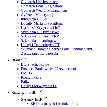
Comarch Life Insurance
Comarch Loan Origination
Comarch Wealth Management
Cyfrowa Monetyzacja
Integracja z KSeF
Loyalty Marketing Platform
Łączność Krytyczna i IoT
Szkolenia IT i biznesowe
Szkolenia Comarch ERP
Szkolenia e-learningowe
Usługi i Technologie ICT
Wymiana Danych i Zarządzanie Dokumentami
Zarządzanie Lojalnością
Branże
Biura rachunkowe
Finanse, Bankowość i Ubezpieczenia
FMCG
Komunikacja
Paliwa
Usługi i rozwiązania IT
Rozwiązania dla
Systemy ERP
ERP dla małych i średnich firm