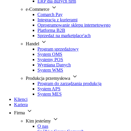
ERP dla dużych firm
e-Commerce
Comarch Pay
Integracja z kurierami
Oprogramowanie sklepu internetowego
Platforma B2B
Sprzedaż na marketplace'ach
Handel
Program sprzedażowy
System OMS
Systemy POS
Wymiana Danych
System WMS
Produkcja przemysłowa
Program do zarządzania produkcją
System APS
System MES
Klienci
Kariera
Firma
Kim jesteśmy
O nas