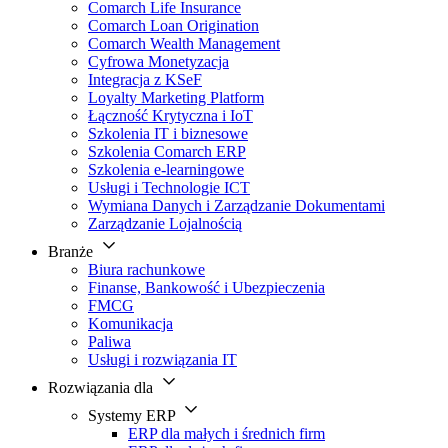
Comarch Life Insurance
Comarch Loan Origination
Comarch Wealth Management
Cyfrowa Monetyzacja
Integracja z KSeF
Loyalty Marketing Platform
Łączność Krytyczna i IoT
Szkolenia IT i biznesowe
Szkolenia Comarch ERP
Szkolenia e-learningowe
Usługi i Technologie ICT
Wymiana Danych i Zarządzanie Dokumentami
Zarządzanie Lojalnością
Branże
Biura rachunkowe
Finanse, Bankowość i Ubezpieczenia
FMCG
Komunikacja
Paliwa
Usługi i rozwiązania IT
Rozwiązania dla
Systemy ERP
ERP dla małych i średnich firm