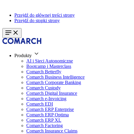
Przejdź do głównej treści strony
Przejdź do stopki strony
Produkty
AI i Sieci Autonomiczne
Bootcamp i Masterclass
Comarch Betterfly
Comarch Business Intelligence
Comarch Corporate Banking
Comarch Custody
Comarch Digital Insurance
Comarch e-Invoicing
Comarch EDI
Comarch ERP Enterprise
Comarch ERP Optima
Comarch ERP XL
Comarch Factoring
Comarch Insurance Claims