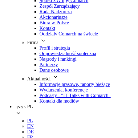
Spółki z Grupy Comarch
Zespół Zarządzający
Rada Nadzorcza
Akcjonariusze
Biura w Polsce
Kontakt
Oddziały Comarch na świecie
Firma
Profil i strategia
Odpowiedzialność społeczna
Nagrody i rankingi
Partnerzy
Dane osobowe
Aktualności
Informacje prasowe, raporty bieżące
Wydarzenia, konferencje
Podcasty - "IT Talks with Comarch"
Kontakt dla mediów
Język
PL
PL
EN
DE
FR