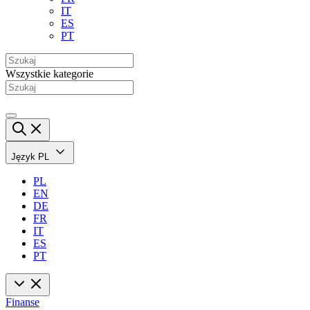
IT
ES
PT
Wszystkie kategorie
Język
PL
PL
EN
DE
FR
IT
ES
PT
Finanse