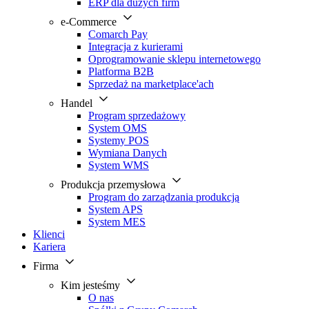
ERP dla dużych firm
e-Commerce
Comarch Pay
Integracja z kurierami
Oprogramowanie sklepu internetowego
Platforma B2B
Sprzedaż na marketplace'ach
Handel
Program sprzedażowy
System OMS
Systemy POS
Wymiana Danych
System WMS
Produkcja przemysłowa
Program do zarządzania produkcją
System APS
System MES
Klienci
Kariera
Firma
Kim jesteśmy
O nas