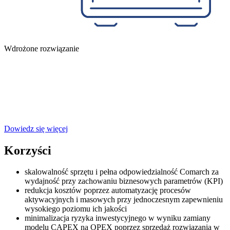
Wdrożone rozwiązanie
Comarch Data Center
Comarch Data Center to usługi świadczone w oparciu o
zaawansowane technologiczne centra przetwarzania danych o
wysokiej dostępności oraz zaawansowanej architekturze TIER III i
TIER IV.
Dowiedz się więcej
Korzyści
skalowalność sprzętu i pełna odpowiedzialność Comarch za
wydajność przy zachowaniu biznesowych parametrów (KPI)
redukcja kosztów poprzez automatyzację procesów
aktywacyjnych i masowych przy jednoczesnym zapewnieniu
wysokiego poziomu ich jakości
minimalizacja ryzyka inwestycyjnego w wyniku zamiany
modelu CAPEX na OPEX poprzez sprzedaż rozwiązania w