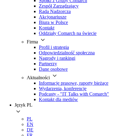
Spółki z Grupy Comarch
Zespół Zarządzający
Rada Nadzorcza
Akcjonariusze
Biura w Polsce
Kontakt
Oddziały Comarch na świecie
Firma
Profil i strategia
Odpowiedzialność społeczna
Nagrody i rankingi
Partnerzy
Dane osobowe
Aktualności
Informacje prasowe, raporty bieżące
Wydarzenia, konferencje
Podcasty - "IT Talks with Comarch"
Kontakt dla mediów
Język
PL
PL
EN
DE
FR