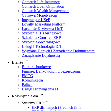
Comarch Life Insurance
Comarch Loan Origination
Comarch Wealth Management
Cyfrowa Monetyzacja
Integracja z KSeF
Loyalty Marketing Platform
Łączność Krytyczna i IoT
Szkolenia IT i biznesowe
Szkolenia Comarch ERP
Szkolenia e-learningowe
Usługi i Technologie ICT
Wymiana Danych i Zarządzanie Dokumentami
Zarządzanie Lojalnością
Branże
Biura rachunkowe
Finanse, Bankowość i Ubezpieczenia
FMCG
Komunikacja
Paliwa
Usługi i rozwiązania IT
Rozwiązania dla
Systemy ERP
ERP dla małych i średnich firm