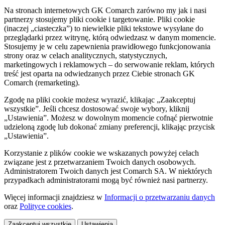
Na stronach internetowych GK Comarch zarówno my jak i nasi
partnerzy stosujemy pliki cookie i targetowanie. Pliki cookie
(inaczej „ciasteczka”) to niewielkie pliki tekstowe wysyłane do
przeglądarki przez witrynę, którą odwiedzasz w danym momencie.
Stosujemy je w celu zapewnienia prawidłowego funkcjonowania
strony oraz w celach analitycznych, statystycznych,
marketingowych i reklamowych – do serwowanie reklam, których
treść jest oparta na odwiedzanych przez Ciebie stronach GK
Comarch (remarketing).
Zgodę na pliki cookie możesz wyrazić, klikając „Zaakceptuj
wszystkie”. Jeśli chcesz dostosować swoje wybory, kliknij
„Ustawienia”. Możesz w dowolnym momencie cofnąć pierwotnie
udzieloną zgodę lub dokonać zmiany preferencji, klikając przycisk
„Ustawienia”.
Korzystanie z plików cookie we wskazanych powyżej celach
związane jest z przetwarzaniem Twoich danych osobowych.
Administratorem Twoich danych jest Comarch SA. W niektórych
przypadkach administratorami mogą być również nasi partnerzy.
Więcej informacji znajdziesz w
Informacji o przetwarzaniu danych
oraz
Polityce cookies
.
Zaakceptuj wszystkie
Ustawienia