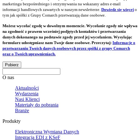
marketingu bezpośredniego i otrzymywania na wskazany adres e-mail
informacji handlowych zawartych w naszym newsletterze.
Dowiedz się więcej
o
tym jak spółki z Grupy Comarch przetwarzają dane osobowe.
Możesz wycofać zgodę w dowolnym momencie. Wycofanie zgody nie wpływa
na zgodność z prawem wcześniej podjętych kontaktów i przetwarzania
danych dokonanego na podstawie zgody przed jej wycofaniem. Wysyłając
formularz udostępniasz nam Twoje dane osobowe. Przeczytaj:
Informacje o
przetwarzaniu Twoich danych osobowych przez spółki z grupy Comarch
oraz o Twoich uprawnieniach.
Pobierz
O nas
Aktualności
Wydarzenia
Nasi Klienci
Materiały do pobrania
Branże
Produkty
Elektroniczna Wymiana Danych
Integracja EDI z KSeF