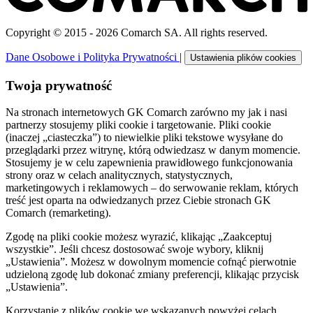
Copyright © 2015 - 2026 Comarch SA. All rights reserved.
Dane Osobowe i Polityka Prywatności
|
Ustawienia plików cookies
Twoja prywatność
Na stronach internetowych GK Comarch zarówno my jak i nasi
partnerzy stosujemy pliki cookie i targetowanie. Pliki cookie
(inaczej „ciasteczka”) to niewielkie pliki tekstowe wysyłane do
przeglądarki przez witrynę, którą odwiedzasz w danym momencie.
Stosujemy je w celu zapewnienia prawidłowego funkcjonowania
strony oraz w celach analitycznych, statystycznych,
marketingowych i reklamowych – do serwowanie reklam, których
treść jest oparta na odwiedzanych przez Ciebie stronach GK
Comarch (remarketing).
Zgodę na pliki cookie możesz wyrazić, klikając „Zaakceptuj
wszystkie”. Jeśli chcesz dostosować swoje wybory, kliknij
„Ustawienia”. Możesz w dowolnym momencie cofnąć pierwotnie
udzieloną zgodę lub dokonać zmiany preferencji, klikając przycisk
„Ustawienia”.
Korzystanie z plików cookie we wskazanych powyżej celach