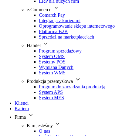
ERP dla dużych firm
e-Commerce
Comarch Pay
Integracja z kurierami
Oprogramowanie sklepu internetowego
Platforma B2B
Sprzedaż na marketplace'ach
Handel
Program sprzedażowy
System OMS
Systemy POS
Wymiana Danych
System WMS
Produkcja przemysłowa
Program do zarządzania produkcją
System APS
System MES
Klienci
Kariera
Firma
Kim jesteśmy
O nas