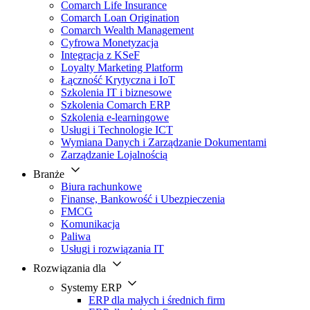
Comarch Life Insurance
Comarch Loan Origination
Comarch Wealth Management
Cyfrowa Monetyzacja
Integracja z KSeF
Loyalty Marketing Platform
Łączność Krytyczna i IoT
Szkolenia IT i biznesowe
Szkolenia Comarch ERP
Szkolenia e-learningowe
Usługi i Technologie ICT
Wymiana Danych i Zarządzanie Dokumentami
Zarządzanie Lojalnością
Branże
Biura rachunkowe
Finanse, Bankowość i Ubezpieczenia
FMCG
Komunikacja
Paliwa
Usługi i rozwiązania IT
Rozwiązania dla
Systemy ERP
ERP dla małych i średnich firm