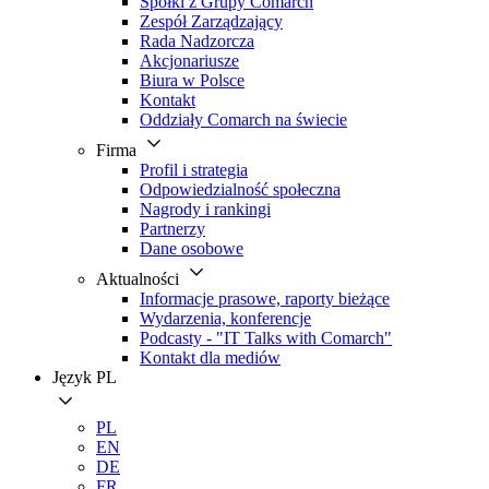
Spółki z Grupy Comarch
Zespół Zarządzający
Rada Nadzorcza
Akcjonariusze
Biura w Polsce
Kontakt
Oddziały Comarch na świecie
Firma
Profil i strategia
Odpowiedzialność społeczna
Nagrody i rankingi
Partnerzy
Dane osobowe
Aktualności
Informacje prasowe, raporty bieżące
Wydarzenia, konferencje
Podcasty - "IT Talks with Comarch"
Kontakt dla mediów
Język
PL
PL
EN
DE
FR