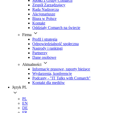
Spółki z Grupy Comarch
Zespół Zarządzający
Rada Nadzorcza
Akcjonariusze
Biura w Polsce
Kontakt
Oddziały Comarch na świecie
Firma
Profil i strategia
Odpowiedzialność społeczna
Nagrody i rankingi
Partnerzy
Dane osobowe
Aktualności
Informacje prasowe, raporty bieżące
Wydarzenia, konferencje
Podcasty - "IT Talks with Comarch"
Kontakt dla mediów
Język
PL
PL
EN
DE
FR