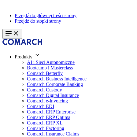
Przejdź do głównej treści strony
Przejdź do stopki strony
Produkty
AI i Sieci Autonomiczne
Bootcamp i Masterclass
Comarch Betterfly
Comarch Business Intelligence
Comarch Corporate Banking
Comarch Custody
Comarch Digital Insurance
Comarch e-Invoicing
Comarch EDI
Comarch ERP Enterprise
Comarch ERP Optima
Comarch ERP XL
Comarch Factoring
Comarch Insurance Claims