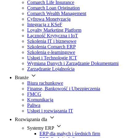
Comarch Life Insurance
Comarch Loan Origination
Comarch Wealth Management
Cyfrowa Monetyzacja
Integracja z KSeF
Loyalty Marketing Platform
Łączność Krytyczna i IoT
Szkolenia IT i biznesowe
Szkolenia Comarch ERP
Szkolenia e-learningowe
Usługi i Technologie ICT
Wymiana Danych i Zarządzanie Dokumentami
Zarządzanie Lojalnością
Branże
Biura rachunkowe
Finanse, Bankowość i Ubezpieczenia
FMCG
Komunikacja
Paliwa
Usługi i rozwiązania IT
Rozwiązania dla
Systemy ERP
ERP dla małych i średnich firm