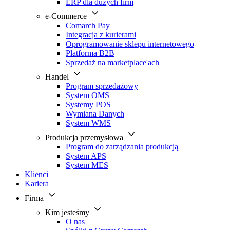
ERP dla dużych firm
e-Commerce
Comarch Pay
Integracja z kurierami
Oprogramowanie sklepu internetowego
Platforma B2B
Sprzedaż na marketplace'ach
Handel
Program sprzedażowy
System OMS
Systemy POS
Wymiana Danych
System WMS
Produkcja przemysłowa
Program do zarządzania produkcją
System APS
System MES
Klienci
Kariera
Firma
Kim jesteśmy
O nas