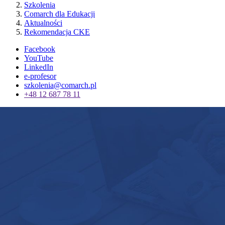
Szkolenia
Comarch dla Edukacji
Aktualności
Rekomendacja CKE
Facebook
YouTube
LinkedIn
e-profesor
szkolenia@comarch.pl
+48 12 687 78 11