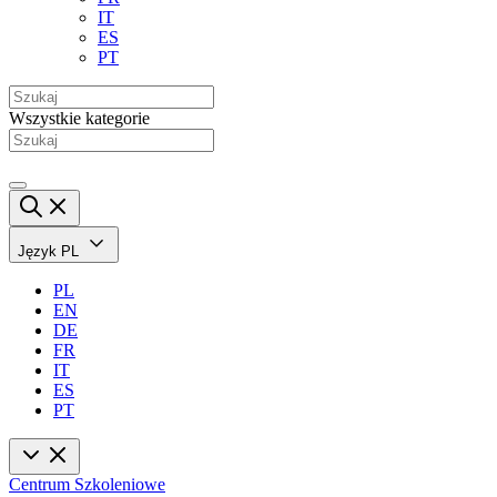
IT
ES
PT
Wszystkie kategorie
Język
PL
PL
EN
DE
FR
IT
ES
PT
Centrum Szkoleniowe