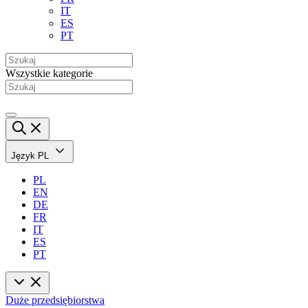
IT
ES
PT
Wszystkie kategorie
Język
PL
PL
EN
DE
FR
IT
ES
PT
Duże przedsiębiorstwa