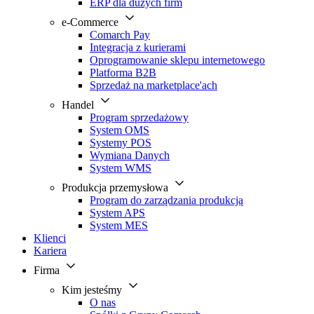
ERP dla dużych firm
e-Commerce
Comarch Pay
Integracja z kurierami
Oprogramowanie sklepu internetowego
Platforma B2B
Sprzedaż na marketplace'ach
Handel
Program sprzedażowy
System OMS
Systemy POS
Wymiana Danych
System WMS
Produkcja przemysłowa
Program do zarządzania produkcją
System APS
System MES
Klienci
Kariera
Firma
Kim jesteśmy
O nas