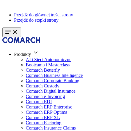
Przejdź do głównej treści strony
Przejdź do stopki strony
Produkty
AI i Sieci Autonomiczne
Bootcamp i Masterclass
Comarch Betterfly
Comarch Business Intelligence
Comarch Corporate Banking
Comarch Custody
Comarch Digital Insurance
Comarch e-Invoicing
Comarch EDI
Comarch ERP Enterprise
Comarch ERP Optima
Comarch ERP XL
Comarch Factoring
Comarch Insurance Claims