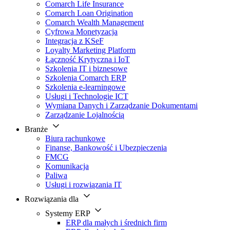
Comarch Life Insurance
Comarch Loan Origination
Comarch Wealth Management
Cyfrowa Monetyzacja
Integracja z KSeF
Loyalty Marketing Platform
Łączność Krytyczna i IoT
Szkolenia IT i biznesowe
Szkolenia Comarch ERP
Szkolenia e-learningowe
Usługi i Technologie ICT
Wymiana Danych i Zarządzanie Dokumentami
Zarządzanie Lojalnością
Branże
Biura rachunkowe
Finanse, Bankowość i Ubezpieczenia
FMCG
Komunikacja
Paliwa
Usługi i rozwiązania IT
Rozwiązania dla
Systemy ERP
ERP dla małych i średnich firm