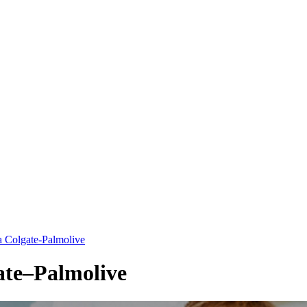
a Colgate-Palmolive
ate–Palmolive