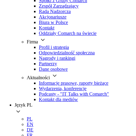
Spółki z Grupy Comarch
Zespół Zarządzający
Rada Nadzorcza
Akcjonariusze
Biura w Polsce
Kontakt
Oddziały Comarch na świecie
Firma
Profil i strategia
Odpowiedzialność społeczna
Nagrody i rankingi
Partnerzy
Dane osobowe
Aktualności
Informacje prasowe, raporty bieżące
Wydarzenia, konferencje
Podcasty - "IT Talks with Comarch"
Kontakt dla mediów
Język
PL
PL
EN
DE
FR