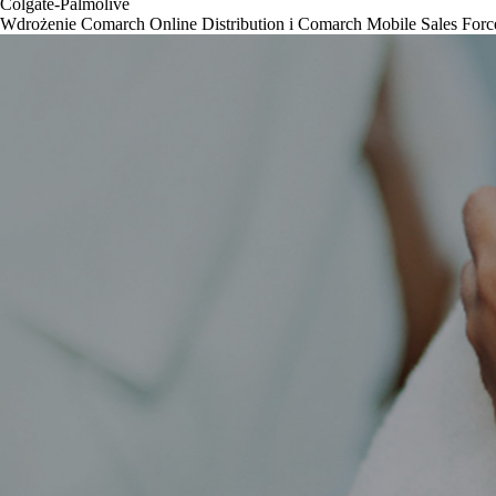
Colgate-Palmolive
Wdrożenie Comarch Online Distribution i Comarch Mobile Sales Forc