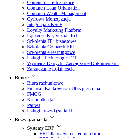
Comarch Life Insurance
Comarch Loan Origination
Comarch Wealth Management
Cyfrowa Monetyzacja
Integracja z KSeF
Loyalty Marketing Platform
Łączność Krytyczna i IoT
Szkolenia IT i biznesowe
Szkolenia Comarch ERP
Szkolenia e-learningowe
Usługi i Technologie ICT
Wymiana Danych i Zarządzanie Dokumentami
Zarządzanie Lojalnością
Branże
Biura rachunkowe
Finanse, Bankowość i Ubezpieczenia
FMCG
Komunikacja
Paliwa
Usługi i rozwiązania IT
Rozwiązania dla
Systemy ERP
ERP dla małych i średnich firm