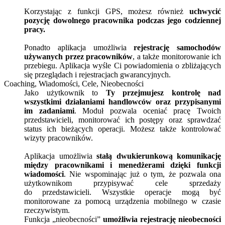
Korzystając z funkcji GPS, możesz również
uchwycić
pozycję dowolnego pracownika podczas jego codziennej
pracy.
Ponadto aplikacja umożliwia
rejestrację samochodów
używanych przez pracowników
, a także monitorowanie ich
przebiegu. Aplikacja wyśle Ci powiadomienia o zbliżających
się przeglądach i rejestracjach gwarancyjnych.
Coaching, Wiadomości, Cele, Nieobecności
Jako użytkownik to
Ty przejmujesz kontrolę nad
wszystkimi działaniami handlowców oraz przypisanymi
im zadaniami
. Moduł pozwala oceniać pracę Twoich
przedstawicieli, monitorować ich postępy oraz sprawdzać
status ich bieżących operacji. Możesz także kontrolować
wizyty pracowników.
Aplikacja umożliwia
stałą dwukierunkową komunikację
między pracownikami i menedżerami dzięki funkcji
wiadomości
. Nie wspominając już o tym, że pozwala ona
użytkownikom przypisywać cele sprzedaży
do przedstawicieli. Wszystkie operacje mogą być
monitorowane za pomocą urządzenia mobilnego w czasie
rzeczywistym.
Funkcja „nieobecności”
umożliwia rejestrację nieobecności