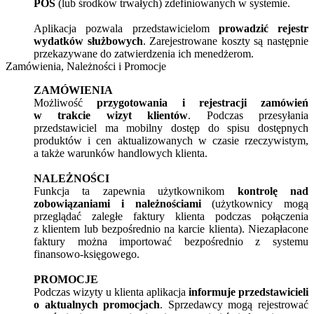
POS
(lub środków trwałych) zdefiniowanych w systemie.
Aplikacja pozwala przedstawicielom
prowadzić rejestr
wydatków służbowych
. Zarejestrowane koszty są następnie
przekazywane do zatwierdzenia ich menedżerom.
Zamówienia, Należności i Promocje
ZAMÓWIENIA
Możliwość
przygotowania i rejestracji zamówień
w trakcie wizyt klientów
. Podczas przesyłania
przedstawiciel ma mobilny dostęp do spisu dostępnych
produktów i cen aktualizowanych w czasie rzeczywistym,
a także warunków handlowych klienta.
NALEŻNOŚCI
Funkcja ta zapewnia użytkownikom
kontrolę nad
zobowiązaniami i należnościami
(użytkownicy mogą
przeglądać zaległe faktury klienta podczas połączenia
z klientem lub bezpośrednio na karcie klienta). Niezapłacone
faktury można importować bezpośrednio z systemu
finansowo-księgowego.
PROMOCJE
Podczas wizyty u klienta aplikacja
informuje przedstawicieli
o aktualnych promocjach
. Sprzedawcy mogą rejestrować