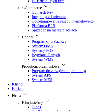
ERP dla dużych firm
e-Commerce
Comarch Pay
Integracja z kurierami
Oprogramowanie sklepu internetowego
Platforma B2B
Sprzedaż na marketplace'ach
Handel
Program sprzedażowy
System OMS
Systemy POS
Wymiana Danych
System WMS
Produkcja przemysłowa
Program do zarządzania produkcją
System APS
System MES
Klienci
Kariera
Firma
Kim jesteśmy
O nas