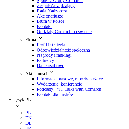
Spółki z Grupy Comarch
Zespół Zarządzający
Rada Nadzorcza
Akcjonariusze
Biura w Polsce
Kontakt
Oddziały Comarch na świecie
Firma
Profil i strategia
Odpowiedzialność społeczna
Nagrody i rankingi
Partnerzy
Dane osobowe
Aktualności
Informacje prasowe, raporty bieżące
Wydarzenia, konferencje
Podcasty - "IT Talks with Comarch"
Kontakt dla mediów
Język
PL
PL
EN
DE
FR