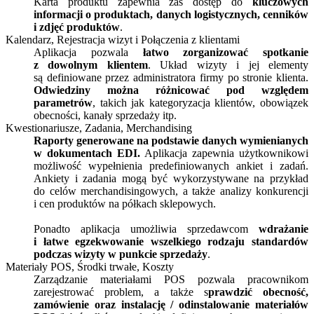
Karta produktu zapewnia zaś dostęp do
kluczowych
informacji o produktach, danych logistycznych, cenników
i zdjęć produktów
.
Kalendarz, Rejestracja wizyt i Połączenia z klientami
Aplikacja pozwala
łatwo zorganizować spotkanie
z dowolnym klientem
. Układ wizyty i jej elementy
są definiowane przez administratora firmy po stronie klienta.
Odwiedziny można różnicować pod względem
parametrów
, takich jak kategoryzacja klientów, obowiązek
obecności, kanały sprzedaży itp.
Kwestionariusze, Zadania, Merchandising
Raporty generowane na podstawie danych wymienianych
w dokumentach EDI.
Aplikacja zapewnia użytkownikowi
możliwość wypełnienia predefiniowanych ankiet i zadań.
Ankiety i zadania mogą być wykorzystywane na przykład
do celów merchandisingowych, a także analizy konkurencji
i cen produktów na półkach sklepowych.
Ponadto aplikacja umożliwia sprzedawcom
wdrażanie
i łatwe egzekwowanie wszelkiego rodzaju standardów
podczas wizyty w punkcie sprzedaży
.
Materiały POS, Środki trwałe, Koszty
Zarządzanie materiałami POS pozwala pracownikom
zarejestrować problem, a także s
prawdzić obecność,
zamówienie oraz instalację / odinstalowanie materiałów