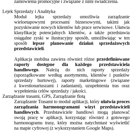
zamówienia promocyjne i związane z nimi świadczenia.
Lejek Sprzedaży i Analityka
Moduł lejka sprzedaży umożliwia zarządzanie
wieloetapowymi procesami biznesowymi, takimi jak
pozyskiwanie nowych klientów lub prace serwisowe. Ułatwia
klasyfikację potencjalnych klientów, a także przedstawia
osiągalne zyski w ilustracyjny sposób, umożliwiając w ten
sposób
lepsze planowanie działań sprzedażowych
przedstawicieli
.
Aplikacja mobilna zawiera również różne
przedefiniowane
raporty dostępne dla każdego przedstawiciela
handlowego
. Należą do nich raporty sprzedaży
(uporządkowane według asortymentu, klientów i punktów
sprzedaży hurtowej), raporty marketingowe (związane
z kwestionariuszami i zadaniami), uzupełnienia tras oraz
wypełnienia celów sprzedaży / jakości.
Zarządzanie trasami, GPS, Zarządzanie flotą
Zarządzanie Trasami to moduł aplikacji, który
ułatwia proces
zarządzania harmonogramami wizyt przedstawicieli
handlowych
. Przedstawiciele handlowi mogą planować
swoją pracę w aplikacji, korzystając również z gotowego
harmonogramu trasy, który można natychmiast wyświetlić
na mapie cyfrowej (z wykorzystaniem Google Maps).