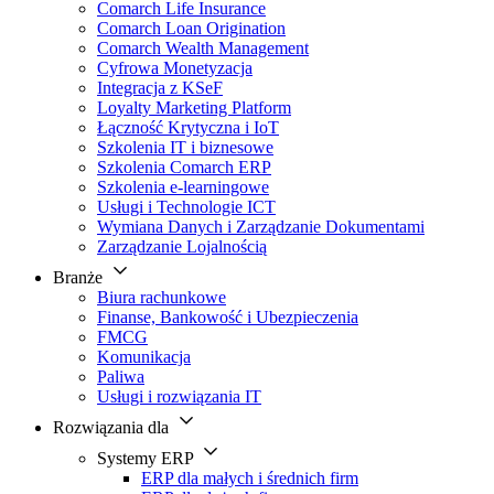
Comarch Life Insurance
Comarch Loan Origination
Comarch Wealth Management
Cyfrowa Monetyzacja
Integracja z KSeF
Loyalty Marketing Platform
Łączność Krytyczna i IoT
Szkolenia IT i biznesowe
Szkolenia Comarch ERP
Szkolenia e-learningowe
Usługi i Technologie ICT
Wymiana Danych i Zarządzanie Dokumentami
Zarządzanie Lojalnością
Branże
Biura rachunkowe
Finanse, Bankowość i Ubezpieczenia
FMCG
Komunikacja
Paliwa
Usługi i rozwiązania IT
Rozwiązania dla
Systemy ERP
ERP dla małych i średnich firm