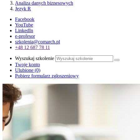
Analiza danych biznesowych
Język R
Facebook
YouTube
LinkedIn
e-profesor
szkolenia@comarch.pl
+48 12 687 78 11
Wyszukaj szkolenie
Twoje konto
Ulubione
(0)
Pobierz formularz zgłoszeniowy