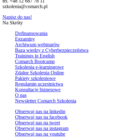
tel. +48 12 687 78 11
szkolenia@comarch.pl
Napisz do nas!
Na Skróty
Dofinansowania
Egzaminy
Archiwum webinarów
Baza wiedzy z Cyberbezpieczeństwa
Trainings in English
Comarch Bootcamp
Szkolenia e-learningowe
Zdalne Szkolenia Online
Pakiety szkoleniowe
Regulamin uczestnictwa
Konsultacje biznesowe
O nas
Newsletter Comarch Szkolenia
Obserwuj nas na
linkedin
Obserwuj nas na
facebook
Obserwuj nas na
tweet
Obserwuj nas na
instagram
Obserwuj nas na
youtube