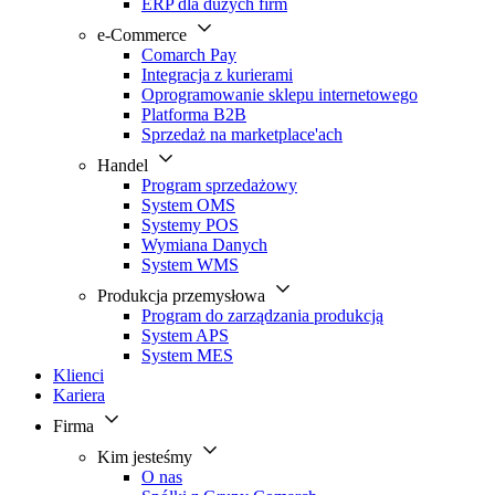
ERP dla dużych firm
e-Commerce
Comarch Pay
Integracja z kurierami
Oprogramowanie sklepu internetowego
Platforma B2B
Sprzedaż na marketplace'ach
Handel
Program sprzedażowy
System OMS
Systemy POS
Wymiana Danych
System WMS
Produkcja przemysłowa
Program do zarządzania produkcją
System APS
System MES
Klienci
Kariera
Firma
Kim jesteśmy
O nas