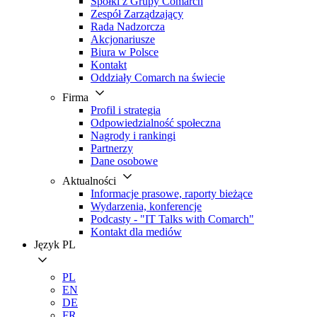
Spółki z Grupy Comarch
Zespół Zarządzający
Rada Nadzorcza
Akcjonariusze
Biura w Polsce
Kontakt
Oddziały Comarch na świecie
Firma
Profil i strategia
Odpowiedzialność społeczna
Nagrody i rankingi
Partnerzy
Dane osobowe
Aktualności
Informacje prasowe, raporty bieżące
Wydarzenia, konferencje
Podcasty - "IT Talks with Comarch"
Kontakt dla mediów
Język
PL
PL
EN
DE
FR