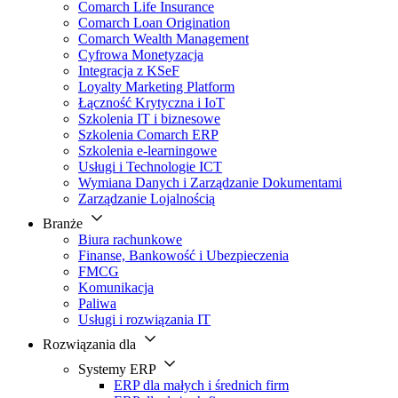
Comarch Life Insurance
Comarch Loan Origination
Comarch Wealth Management
Cyfrowa Monetyzacja
Integracja z KSeF
Loyalty Marketing Platform
Łączność Krytyczna i IoT
Szkolenia IT i biznesowe
Szkolenia Comarch ERP
Szkolenia e-learningowe
Usługi i Technologie ICT
Wymiana Danych i Zarządzanie Dokumentami
Zarządzanie Lojalnością
Branże
Biura rachunkowe
Finanse, Bankowość i Ubezpieczenia
FMCG
Komunikacja
Paliwa
Usługi i rozwiązania IT
Rozwiązania dla
Systemy ERP
ERP dla małych i średnich firm