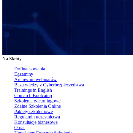
Na Skróty
Dofinansowania
Egzaminy
Archiwum webinarów
Baza wiedzy z Cyberbezpieczeństwa
Trainings in English
Comarch Bootcamp
Szkolenia e-learningowe
Zdalne Szkolenia Online
Pakiety szkoleniowe
Regulamin uczestnictwa
Konsultacje biznesowe
O nas
Newsletter Comarch Szkolenia