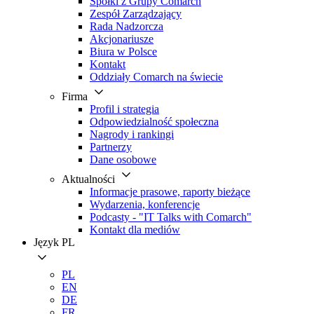
Spółki z Grupy Comarch
Zespół Zarządzający
Rada Nadzorcza
Akcjonariusze
Biura w Polsce
Kontakt
Oddziały Comarch na świecie
Firma
Profil i strategia
Odpowiedzialność społeczna
Nagrody i rankingi
Partnerzy
Dane osobowe
Aktualności
Informacje prasowe, raporty bieżące
Wydarzenia, konferencje
Podcasty - "IT Talks with Comarch"
Kontakt dla mediów
Język
PL
PL
EN
DE
FR