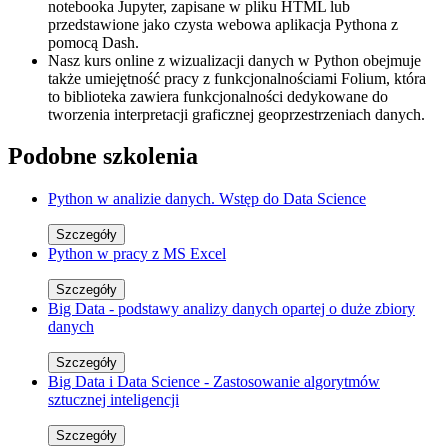
notebooka Jupyter, zapisane w pliku HTML lub
przedstawione jako czysta webowa aplikacja Pythona z
pomocą Dash.
Nasz kurs online z wizualizacji danych w Python obejmuje
także umiejętność pracy z funkcjonalnościami Folium, która
to biblioteka zawiera funkcjonalności dedykowane do
tworzenia interpretacji graficznej geoprzestrzeniach danych.
Podobne szkolenia
Python w analizie danych. Wstęp do Data Science
Szczegóły
Python w pracy z MS Excel
Szczegóły
Big Data - podstawy analizy danych opartej o duże zbiory
danych
Szczegóły
Big Data i Data Science - Zastosowanie algorytmów
sztucznej inteligencji
Szczegóły