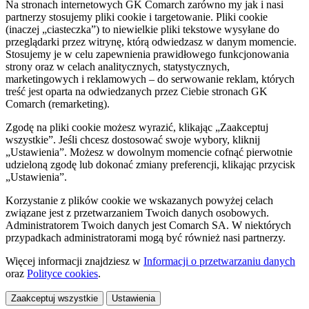
Na stronach internetowych GK Comarch zarówno my jak i nasi
partnerzy stosujemy pliki cookie i targetowanie. Pliki cookie
(inaczej „ciasteczka”) to niewielkie pliki tekstowe wysyłane do
przeglądarki przez witrynę, którą odwiedzasz w danym momencie.
Stosujemy je w celu zapewnienia prawidłowego funkcjonowania
strony oraz w celach analitycznych, statystycznych,
marketingowych i reklamowych – do serwowanie reklam, których
treść jest oparta na odwiedzanych przez Ciebie stronach GK
Comarch (remarketing).
Zgodę na pliki cookie możesz wyrazić, klikając „Zaakceptuj
wszystkie”. Jeśli chcesz dostosować swoje wybory, kliknij
„Ustawienia”. Możesz w dowolnym momencie cofnąć pierwotnie
udzieloną zgodę lub dokonać zmiany preferencji, klikając przycisk
„Ustawienia”.
Korzystanie z plików cookie we wskazanych powyżej celach
związane jest z przetwarzaniem Twoich danych osobowych.
Administratorem Twoich danych jest Comarch SA. W niektórych
przypadkach administratorami mogą być również nasi partnerzy.
Więcej informacji znajdziesz w
Informacji o przetwarzaniu danych
oraz
Polityce cookies
.
Zaakceptuj wszystkie
Ustawienia