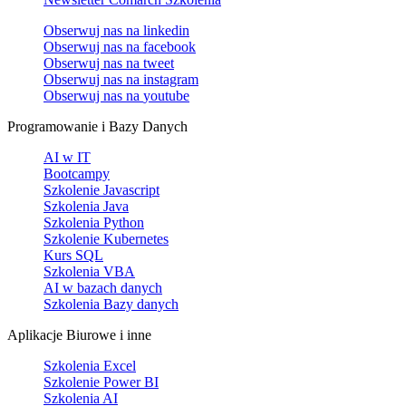
Obserwuj nas na
linkedin
Obserwuj nas na
facebook
Obserwuj nas na
tweet
Obserwuj nas na
instagram
Obserwuj nas na
youtube
Programowanie i Bazy Danych
AI w IT
Bootcampy
Szkolenie Javascript
Szkolenia Java
Szkolenia Python
Szkolenie Kubernetes
Kurs SQL
Szkolenia VBA
AI w bazach danych
Szkolenia Bazy danych
Aplikacje Biurowe i inne
Szkolenia Excel
Szkolenie Power BI
Szkolenia AI