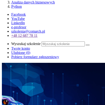
Analiza danych biznesowych
Python
Facebook
YouTube
LinkedIn
e-profesor
szkolenia@comarch.pl
+48 12 687 78 11
Wyszukaj szkolenie
Twoje konto
Ulubione
(0)
Pobierz formularz zgłoszeniowy