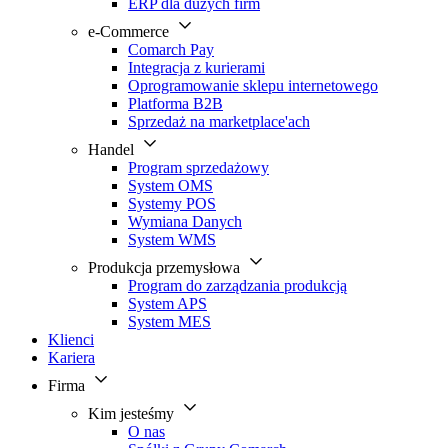
ERP dla dużych firm
e-Commerce
Comarch Pay
Integracja z kurierami
Oprogramowanie sklepu internetowego
Platforma B2B
Sprzedaż na marketplace'ach
Handel
Program sprzedażowy
System OMS
Systemy POS
Wymiana Danych
System WMS
Produkcja przemysłowa
Program do zarządzania produkcją
System APS
System MES
Klienci
Kariera
Firma
Kim jesteśmy
O nas