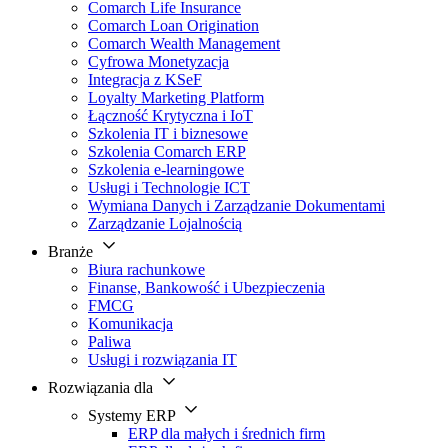
Comarch Life Insurance
Comarch Loan Origination
Comarch Wealth Management
Cyfrowa Monetyzacja
Integracja z KSeF
Loyalty Marketing Platform
Łączność Krytyczna i IoT
Szkolenia IT i biznesowe
Szkolenia Comarch ERP
Szkolenia e-learningowe
Usługi i Technologie ICT
Wymiana Danych i Zarządzanie Dokumentami
Zarządzanie Lojalnością
Branże
Biura rachunkowe
Finanse, Bankowość i Ubezpieczenia
FMCG
Komunikacja
Paliwa
Usługi i rozwiązania IT
Rozwiązania dla
Systemy ERP
ERP dla małych i średnich firm