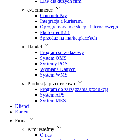
ERP dla dużych firm
e-Commerce
Comarch Pay
Integracja z kurierami
Oprogramowanie sklepu internetowego
Platforma B2B
Sprzedaż na marketplace'ach
Handel
Program sprzedażowy
System OMS
Systemy POS
Wymiana Danych
System WMS
Produkcja przemysłowa
Program do zarządzania produkcją
System APS
System MES
Klienci
Kariera
Firma
Kim jesteśmy
O nas