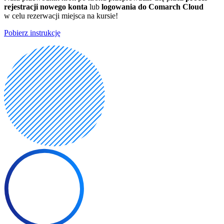
rejestracji nowego konta
lub
logowania do Comarch Cloud
w celu rezerwacji miejsca na kursie!
Pobierz instrukcję