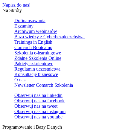
Napisz do nas!
Na Skróty
Dofinansowania
Egzaminy
Archiwum webinarów
Baza wiedzy z Cyberbezpieczeństwa
Trainings in English
Comarch Bootcamp
Szkolenia e-learningowe
Zdalne Szkolenia Online
Pakiety szkoleniowe
Regulamin uczestnictwa
Konsultacje biznesowe
O nas
Newsletter Comarch Szkolenia
Obserwuj nas na
linkedin
Obserwuj nas na
facebook
Obserwuj nas na
tweet
Obserwuj nas na
instagram
Obserwuj nas na
youtube
Programowanie i Bazy Danych