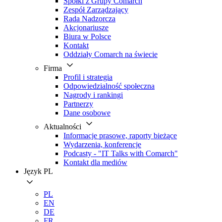
Spółki z Grupy Comarch
Zespół Zarządzający
Rada Nadzorcza
Akcjonariusze
Biura w Polsce
Kontakt
Oddziały Comarch na świecie
Firma
Profil i strategia
Odpowiedzialność społeczna
Nagrody i rankingi
Partnerzy
Dane osobowe
Aktualności
Informacje prasowe, raporty bieżące
Wydarzenia, konferencje
Podcasty - "IT Talks with Comarch"
Kontakt dla mediów
Język
PL
PL
EN
DE
FR