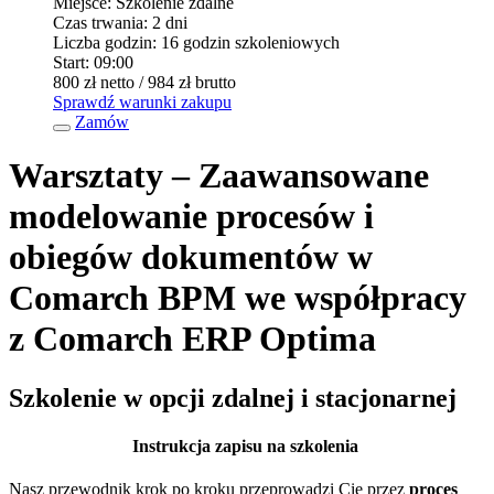
Miejsce:
Szkolenie zdalne
Czas trwania:
2 dni
Liczba godzin:
16 godzin szkoleniowych
Start:
09:00
800 zł
netto
/ 984 zł
brutto
Sprawdź warunki zakupu
Zamów
Warsztaty – Zaawansowane
modelowanie procesów i
obiegów dokumentów w
Comarch BPM we współpracy
z Comarch ERP Optima
Szkolenie w opcji zdalnej i stacjonarnej
Instrukcja zapisu na szkolenia
Nasz przewodnik krok po kroku przeprowadzi Cię przez
proces