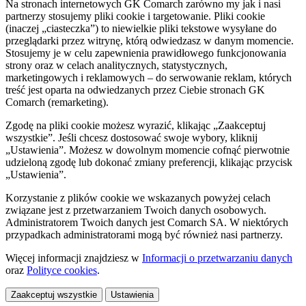
Na stronach internetowych GK Comarch zarówno my jak i nasi
partnerzy stosujemy pliki cookie i targetowanie. Pliki cookie
(inaczej „ciasteczka”) to niewielkie pliki tekstowe wysyłane do
przeglądarki przez witrynę, którą odwiedzasz w danym momencie.
Stosujemy je w celu zapewnienia prawidłowego funkcjonowania
strony oraz w celach analitycznych, statystycznych,
marketingowych i reklamowych – do serwowanie reklam, których
treść jest oparta na odwiedzanych przez Ciebie stronach GK
Comarch (remarketing).
Zgodę na pliki cookie możesz wyrazić, klikając „Zaakceptuj
wszystkie”. Jeśli chcesz dostosować swoje wybory, kliknij
„Ustawienia”. Możesz w dowolnym momencie cofnąć pierwotnie
udzieloną zgodę lub dokonać zmiany preferencji, klikając przycisk
„Ustawienia”.
Korzystanie z plików cookie we wskazanych powyżej celach
związane jest z przetwarzaniem Twoich danych osobowych.
Administratorem Twoich danych jest Comarch SA. W niektórych
przypadkach administratorami mogą być również nasi partnerzy.
Więcej informacji znajdziesz w
Informacji o przetwarzaniu danych
oraz
Polityce cookies
.
Zaakceptuj wszystkie
Ustawienia