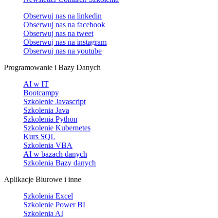
Obserwuj nas na
linkedin
Obserwuj nas na
facebook
Obserwuj nas na
tweet
Obserwuj nas na
instagram
Obserwuj nas na
youtube
Programowanie i Bazy Danych
AI w IT
Bootcampy
Szkolenie Javascript
Szkolenia Java
Szkolenia Python
Szkolenie Kubernetes
Kurs SQL
Szkolenia VBA
AI w bazach danych
Szkolenia Bazy danych
Aplikacje Biurowe i inne
Szkolenia Excel
Szkolenie Power BI
Szkolenia AI