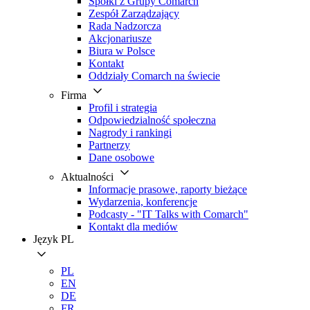
Spółki z Grupy Comarch
Zespół Zarządzający
Rada Nadzorcza
Akcjonariusze
Biura w Polsce
Kontakt
Oddziały Comarch na świecie
Firma
Profil i strategia
Odpowiedzialność społeczna
Nagrody i rankingi
Partnerzy
Dane osobowe
Aktualności
Informacje prasowe, raporty bieżące
Wydarzenia, konferencje
Podcasty - "IT Talks with Comarch"
Kontakt dla mediów
Język
PL
PL
EN
DE
FR