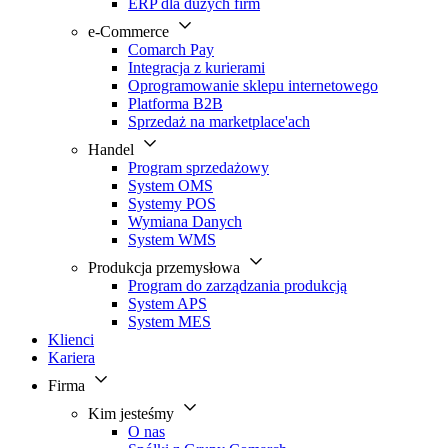
ERP dla dużych firm
e-Commerce
Comarch Pay
Integracja z kurierami
Oprogramowanie sklepu internetowego
Platforma B2B
Sprzedaż na marketplace'ach
Handel
Program sprzedażowy
System OMS
Systemy POS
Wymiana Danych
System WMS
Produkcja przemysłowa
Program do zarządzania produkcją
System APS
System MES
Klienci
Kariera
Firma
Kim jesteśmy
O nas